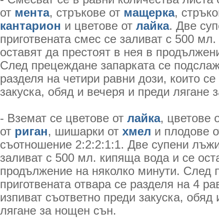
от
мента
, стръкове от
мащерка
, стрък
кантарион
и цветове от
лайка
. Две су
приготвената смес се заливат с 500 мл.
оставят да престоят в нея в продължени
След прецеждане запарката се подслажд
разделя на четири равни дози, които се
закуска, обяд и вечеря и преди лягане 
- Вземат се цветове от
лайка
, цветове 
от
риган
, шишарки от
хмел
и плодове о
съотношение 2:2:2:1:1. Две супени лъжи
заливат с 500 мл. кипяща вода и се ост
продължение на няколко минути. След 
приготвената отвара се разделя на 4 ра
изпиват съответно преди закуска, обяд 
лягане за нощен сън.