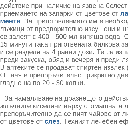
действие при наличие на язвена болес
приемането на запарки от цветове от
л
мента
. За приготовлението им е необх
лъжици от предварително изсушени и н
се залеят с 400 - 500 мл кипяща вода. С
15 минути така приготвената билкова з
и се разделя на 4 равни дози. Те се из
преди закуска, обяд и вечеря и преди л
В аптеките се продават спиртен извлек 
От нея е препоръчително трикратно дн
гладно на по 20 - 30 капки.
- За намаляване на дразнещото действ
жлъчните киселини върху стомашната л
препоръчително да се пият чайове от л
от цветове от
слез
. Техният лечебен е