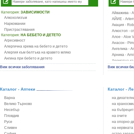
Категория:
ЗАВИСИМОСТИ
Айважива - Al
Алкохолизъм
АЙИЕ - Artemi
Наркомании
Акация - Rob
Пристрастявания
Алкостоп - с
Категория:
НА БЕБЕТО И ДЕТЕТО
Алое - Aloe 
Агресивност
Анасон - Pim
Алергична хрема на бебето и детето
Ангелика - An
Алергия към белтъка на кравето мляко
Арника - Arn
Ангина при бебето и детето
Ароматна кал
Анемия при бебето и детето
Арония - So
Виж всички заболявания
Виж всички би
Апетит - пълни деца
Бабини зъби -
Аромотерапия и децата
Билки за ба
Безапетитие при бебето и детето
Блатен аир -
Бронхиална астма при бебето и детето
Каталог - Аптеки
Каталог - Л
Блатен тъжни
Бронхит и пневмония при деца
Блян
Варна
на дихателни
Варицела
Бобови шушул
Велико Търново
на храносми
Висока температура на бебето и детето
Божур - Paeo
Несебър
на бъбрецит
Възпаление на ушите на бебето и детето
Борови връхче
Пловдив
на очите
Глисти
Босилек - Oc
Русе
на опорно-д
Грижа за пъпа на новороденото
Брей - Tamu
Сливен
на нервната
Грип при бебето и детето
Брош - Rubia 
София
остро зараз