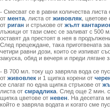
- Смесват се в равни количества листа
от
мента
, листа от
живовляк
, цветове
от
риган
и стръкове от
жълт кантарио
лъжици от тази смес се заливат с 500 м
оставят да престоят в нея в продължени
След прецеждане, така приготвената за
четири равни дози, които се изпиват съ
закуска, обяд и вечеря и преди лягане 
- В 700 мл. току що завряла вода се пу
от
живовлек
и 1 щипка корени от
чере
се слагат по една щипка стръкове от
жъ
листа от
смрадлика
. След още 2 мин. с
щипка цветове от
невен
. На десетата 
който е завряла водата и когато сме пу