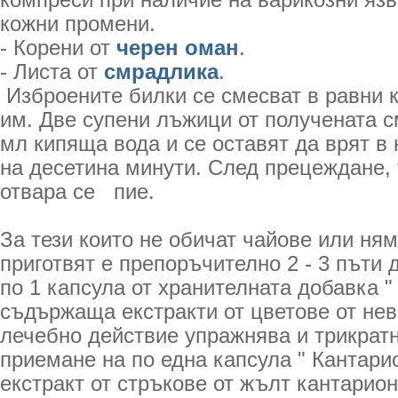
компреси при наличие на варикозни яз
кожни промени.
- Корени от
черен оман
.
- Листа от
смрадлика
.
Изброените билки се смесват в равни 
им. Две супени лъжици от получената с
мл кипяща вода и се оставят да врят в
на десетина минути. След прецеждане, 
отвара се пие.
За тези които не обичат чайове или ням
приготвят е препоръчително 2 - 3 пъти
по 1 капсула от хранителната добавка "
съдържаща екстракти от цветове от нев
лечебно действие упражнява и трикрат
приемане на по една капсула " Кантари
екстракт от стръкове от жълт кантарион