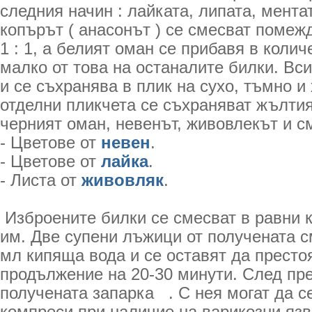
следния начин : лайката, липата, мента
копърът ( анасонът ) се смесват помеж
1 : 1, а белият оман се прибавя в колич
малко от това на останалите билки. Вс
и се съхранява в плик на сухо, тъмно и
отделни пликчета се съхраняват жълтия
черният оман, невенът, живовлекът и с
- Цветове от
невен
.
- Цветове от
лайка
.
- Листа от
живовляк
.
Изброените билки се смесват в равни 
им. Две супени лъжици от получената с
мл кипяща вода и се оставят да престоя
продължение на 20-30 минути. След пр
получената запарка . С нея могат да се