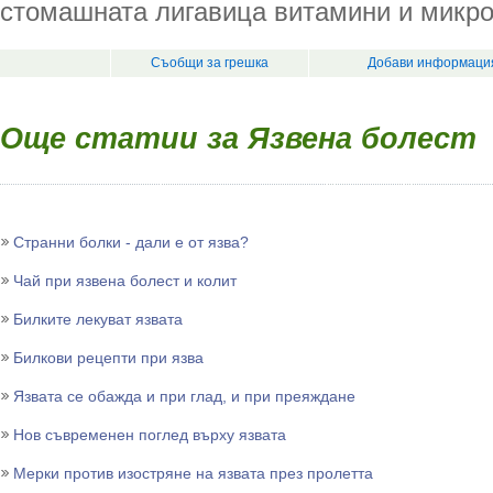
стомашната лигавица витамини и микр
Съобщи за грешка
Добави информация
Още статии за Язвена болест
Странни болки - дали е от язва?
Чай при язвена болест и колит
Билките лекуват язвата
Билкови рецепти при язва
Язвата се обажда и при глад, и при преяждане
Нов съвременен поглед върху язвата
Мерки против изостряне на язвата през пролетта