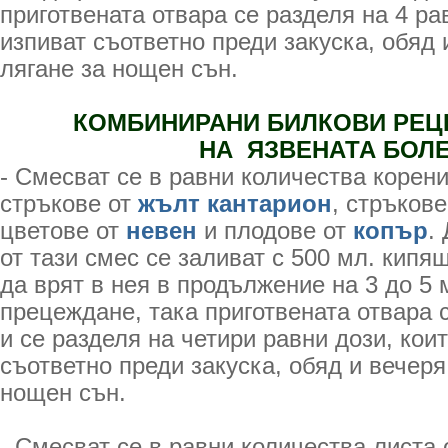
приготвената отвара се разделя на 4 ра
изпиват съответно преди закуска, обяд 
лягане за нощен сън.
КОМБИНИРАНИ БИЛКОВИ РЕЦЕ
НА ЯЗВЕНАТА БОЛ
- Смесват се в равни количества корен
стръкове от
жълт кантарион
, стръков
цветове от
невен
и плодове от
копър
.
от тази смес се заливат с 500 мл. кипя
да врят в нея в продължение на 3 до 5 
прецеждане, така приготвената отвара 
и се разделя на четири равни дози, коит
съответно преди закуска, обяд и вечеря
нощен сън.
- Смесват се в равни количества листа