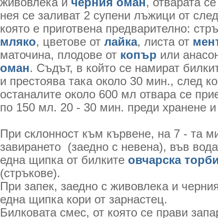
живовлека и
черния оман
, отварата се
нея се заливат 2 супени лъжици от сле
която е приготвена предварително: стр
мляко
, цветове от
лайка
, листа от
мен
маточина, плодове от
копър
или анасон
оман
. Съдът, в който се намират билки
и престоява така около 30 мин., след к
останалите около 600 мл отвара се при
по 150 мл. 20 - 30 мин. преди хранене и
При склонност към кървене, на 7 - та м
завирането (заедно с невена), във вода
една щипка от билките
овчарска торб
(стръкове).
При запек, заедно с живовлека и черния
една щипка кори от зарнастец.
Билковата смес, от която се прави запа