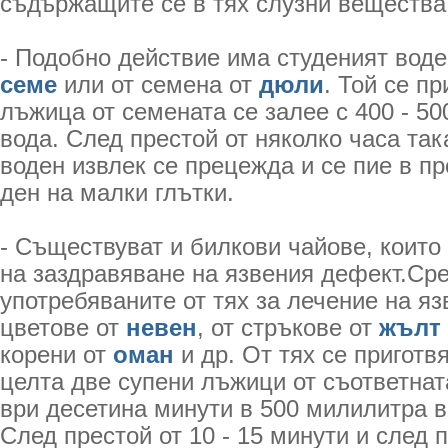
съдържащите се в тях слузни вещества
- Подобно действие има студеният воде
семе
или от семена от
дюли
. Той се пр
лъжица от семената се залее с 400 - 5
вода. След престой от няколко часа так
воден извлек се прецежда и се пие в п
ден на малки глътки.
- Съществуват и билкови чайове, които
на заздравяване на язвения дефект.Сре
употребяваните от тях за лечение на яз
цветове от
невен
, от стръкове от
жълт
корени от
оман
и др. От тях се приготвя
целта две супени лъжици от съответнат
ври десетина минути в 500 милилитра в
След престой от 10 - 15 минути и след