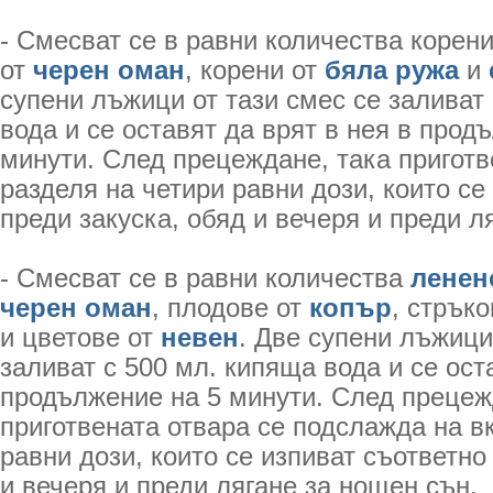
- Смесват се в равни количества корен
от
черен оман
, корени от
бяла ружа
и
супени лъжици от тази смес се заливат
вода и се оставят да врят в нея в прод
минути. След прецеждане, така приготв
разделя на четири равни дози, които се
преди закуска, обяд и вечеря и преди л
- Смесват се в равни количества
ленен
черен оман
, плодове от
копър
, стрък
и цветове от
невен
. Две супени лъжици
заливат с 500 мл. кипяща вода и се ост
продължение на 5 минути. След прецеж
приготвената отвара се подслажда на вк
равни дози, които се изпиват съответно
и вечеря и преди лягане за нощен сън.