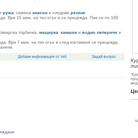
ни
ружа
, семена
анасон
и плодове
резене
.
ода. Ври 15 мин. на тих огън и се прецежда. Пие се по 100
.
 овчарска торбичка,
мащерка
,
камшик
и
водно пипериче
и
вода. Ври 7 мин. на тих огън и след изстиване се прецежда.
ранене.
Добави информация от теб
Задай въпрос
Ку
пи
"Ку
про
мед,
Цен
Б
еяждане