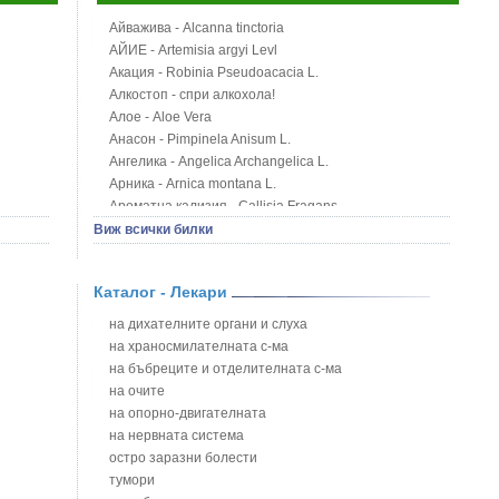
Айважива - Alcanna tinctoria
АЙИЕ - Artemisia argyi Levl
Акация - Robinia Pseudoacacia L.
Алкостоп - спри алкохола!
Алое - Aloe Vera
Анасон - Pimpinela Anisum L.
Ангелика - Angelica Archangelica L.
Арника - Arnica montana L.
Ароматна кализия - Callisia Fragans
Арония - Sorbus melanocorpa
Виж всички билки
Бабини зъби - Tribulus terrestris
Билки за бани при хемороиди
Каталог - Лекари
Блатен аир - Acorus calamus L.
Блатен тъжник - Spirea ulmaria L.
на дихателните органи и слуха
Блян
на храносмилателната с-ма
Бобови шушулки - Phaseolus Vulgaris L.
на бъбреците и отделителната с-ма
Божур - Paeonia Decora
на очите
Борови връхчета - Pinus sylvestris
на опорно-двигателната
Босилек - Ocimum Basillicum
на нервната система
Брей - Tamus Communis
остро заразни болести
Брош - Rubia tinctorum L.
тумори
Бръшлян - Hedera helix L.