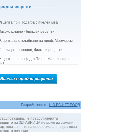
ародни рецепти
Рецепта при Подагра с пчелен мед
Високо кръвно - билкови рецепти
Рецепта за отслабване на проф. Мермерски
Кашлица – народни, билкови рецепти
Рецепта на проф. д-р Петър Манолов при
лит
Разработено от
НЮ ЕС НЕТ ЕООД
редупреждава, че предоставената
аниците на ЗДРАВНИЦА не може да замени
ар, поставянето на професионална диагноза
нужното лечение.