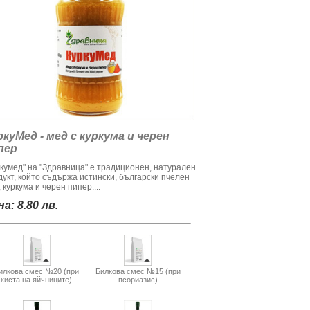
ркуМед - мед с куркума и черен
пер
ркумед" на "Здравница" е традиционен, натурален
дукт, който съдържа истински, български пчелен
 куркума и черен пипер....
а: 8.80 лв.
илкова смес №20 (при
Билкова смес №15 (при
киста на яйчниците)
псориазис)