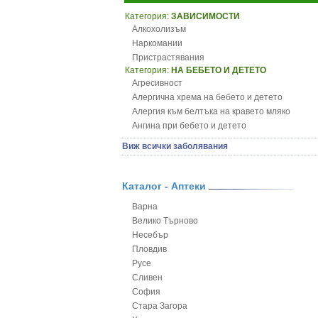
Категория:
ЗАВИСИМОСТИ
Алкохолизъм
Наркомании
Пристрастявания
Категория:
НА БЕБЕТО И ДЕТЕТО
Агресивност
Алергична хрема на бебето и детето
Алергия към белтъка на кравето мляко
Ангина при бебето и детето
Анемия при бебето и детето
Виж всички заболявания
Апетит - пълни деца
Аромотерапия и децата
Безапетитие при бебето и детето
Каталог - Аптеки
Бронхиална астма при бебето и детето
Варна
Бронхит и пневмония при деца
Велико Търново
Варицела
Несебър
Висока температура на бебето и детето
Пловдив
Възпаление на ушите на бебето и детето
Русе
Глисти
Сливен
Грижа за пъпа на новороденото
София
Грип при бебето и детето
Стара Загора
Гърч