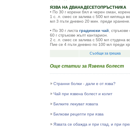
ЯЗВА НА ДВАНАДЕСЕТОПРЪСТНИКА
• По 30 г корени бял и черен оман, коре
1 с. л. смес се залива с 500 мл кипяща в
мл 3 пъти дневно 20 мин. преди хранене
• По 30 г листа
градински чай
, стръкове
60 г стръкове жълт кантарион.
2 с. л. смес се залива с 500 мл студена 
Пие се 4 пъти дневно по 100 мл преди х
Съобщи за грешка
Още статии за Язвена болест
Странни болки - дали е от язва?
Чай при язвена болест и колит
Билките лекуват язвата
Билкови рецепти при язва
Язвата се обажда и при глад, и при пр