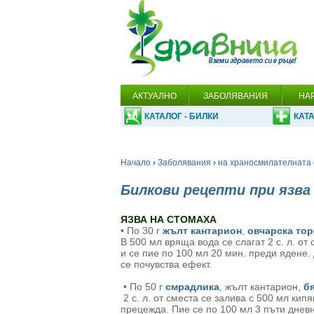
АКТУАЛНО
ЗАБОЛЯВАНИЯ
НА
КАТАЛОГ - БИЛКИ
КАТА
Начало
›
Заболявания
›
на храносмилателната 
Билкови рецепти при язва
ЯЗВА НА СТОМАХА
• По 30 г
жълт кантарион
,
овчарска то
В 500 мл вряща вода се слагат 2 с. л. от 
и се пие по 100 мл 20 мин. преди ядене.
се почувства ефект.
• По 50 г
смрадлика
, жълт кантарион,
б
2 с. л. от сместа се залива с 500 мл кип
прецежда. Пие се по 100 мл 3 пъти днев