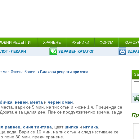
РОДНИ РЕЦЕПТИ
ХРАНЕНЕ
РУБРИКИ
ФОРУМ
КОНСУ
ЛОГ - ЛЕКАРИ
ЗДРАВЕН КАТАЛОГ
ЗДРА
с-ма
›
Язвена болест
› Билкови рецепти при язва
З
рбичка
,
невен
,
мента
и
черен оман
.
сместа, вари се 5 мин. на тих огън и кисне 1 ч. Прецежда се
 Дозата е за целия ден. Пие се продължително време, за да
Пр
ял равнец
,
синя тинтява
, цвят
шипка
и
иглика
.
яща вода. Вари се 10 мин. на тих огън и след изстиване се
но поне 30 мин. преди хранене.