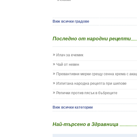
Хасково
Да отгледам и възпитам детето си
Ямбол
Детска церебрална парализа
Детски аутизъм
Детски диабет
Виж всички градове
Екземи при деца
Епилепсия при деца
Последно от народни рецепти
Жълтеница
Запек на бебето и детето
Заушка
Илач за ечемик
Имунизационен календар
Кашлица при бебето и детето
Чай от невен
Коклюш при бебето и детето
Превантивни мерки срещу сенна хрема с ака
Колики
Менингит
Изпитана народна рецепта при шипове
Млечни зъби
Репички против пясък в бъбреците
Млечница
Морбили
Нощно напикаване - енуреза
Виж всички категории
Отит
Отравяне
Най-търсено в Здравница
Плач
Подсичане