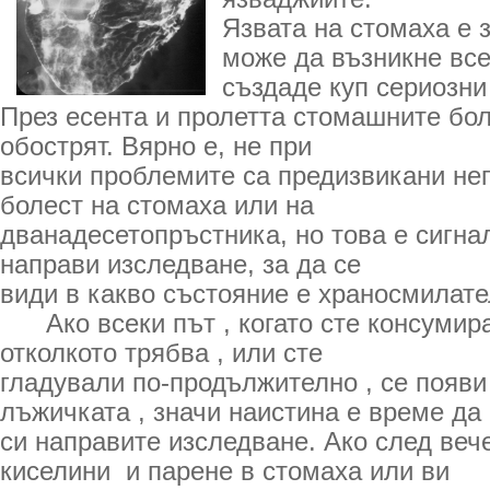
Язвата на стомаха е 
може да възникне все
създаде куп сериозни
През есента и пролетта стомашните бол
обострят. Вярно е, не при
всички проблемите са предизвикани не
болест на стомаха или на
дванадесетопръстника, но това е сигнал
направи изследване, за да се
види в какво състояние е храносмилате
Ако всеки път , когато сте консумира
отколкото трябва , или сте
гладували по-продължително , се появи
лъжичката , значи наистина е време да
си направите изследване. Ако след веч
киселини и парене в стомаха или ви