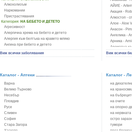
Алкохолизъм
АЙИЕ - Artemi
Наркомании
Акация - Rob
Пристрастявания
Алкостоп - с
Категория:
НА БЕБЕТО И ДЕТЕТО
Алое - Aloe 
Агресивност
Анасон - Pim
Алергична хрема на бебето и детето
Ангелика - An
Алергия към белтъка на кравето мляко
Арника - Arn
Ангина при бебето и детето
Ароматна кал
Анемия при бебето и детето
Арония - So
Виж всички заболявания
Виж всички би
Апетит - пълни деца
Бабини зъби -
Аромотерапия и децата
Билки за ба
Безапетитие при бебето и детето
Блатен аир -
Бронхиална астма при бебето и детето
Каталог - Аптеки
Каталог - Л
Блатен тъжни
Бронхит и пневмония при деца
Блян
Варна
на дихателни
Варицела
Бобови шушул
Велико Търново
на храносми
Висока температура на бебето и детето
Божур - Paeo
Несебър
на бъбрецит
Възпаление на ушите на бебето и детето
Борови връхче
Пловдив
на очите
Глисти
Босилек - Oc
Русе
на опорно-д
Грижа за пъпа на новороденото
Брей - Tamu
Сливен
на нервната
Грип при бебето и детето
Брош - Rubia 
София
остро зараз
Гърч
Бръшлян - He
Стара Загора
тумори
Да отгледам и възпитам детето си
Бряст - Ulmu
Хасково
през бремен