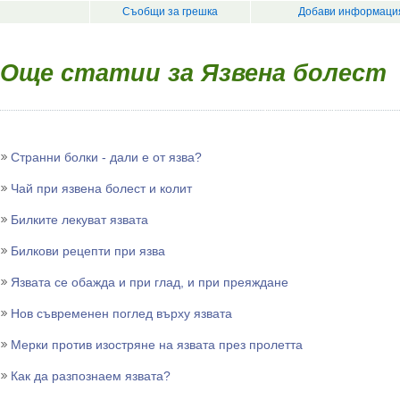
Съобщи за грешка
Добави информация
Още статии за Язвена болест
Странни болки - дали е от язва?
Чай при язвена болест и колит
Билките лекуват язвата
Билкови рецепти при язва
Язвата се обажда и при глад, и при преяждане
Нов съвременен поглед върху язвата
Мерки против изостряне на язвата през пролетта
Как да разпознаем язвата?