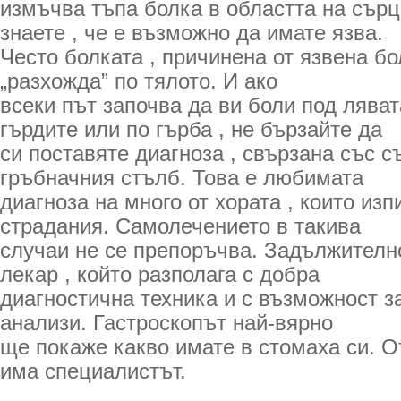
измъчва тъпа болка в областта на сърц
знаете , че е възможно да имате язва.
Често болката , причинена от язвена бо
„разхожда” по тялото. И ако
всеки път започва да ви боли под ляват
гърдите или по гърба , не бързайте да
си поставяте диагноза , свързана със с
гръбначния стълб. Това е любимата
диагноза на много от хората , които из
страдания. Самолечението в такива
случаи не се препоръчва. Задължителн
лекар , който разполага с добра
диагностична техника и с възможност з
анализи. Гастроскопът най-вярно
ще покаже какво имате в стомаха си. О
има специалистът.