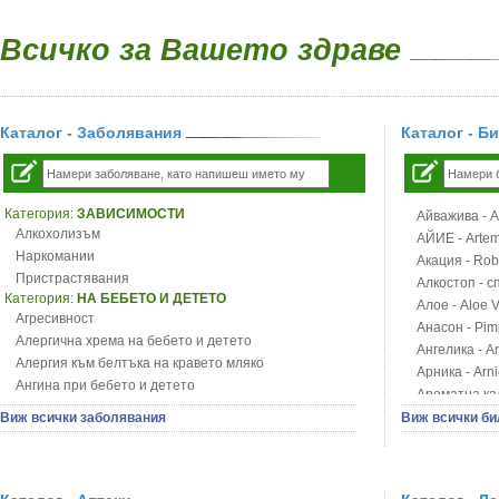
Всичко за Вашето здраве
Каталог - Заболявания
Каталог - Б
Категория:
ЗАВИСИМОСТИ
Айважива - Al
Алкохолизъм
АЙИЕ - Artemi
Наркомании
Акация - Rob
Пристрастявания
Алкостоп - с
Категория:
НА БЕБЕТО И ДЕТЕТО
Алое - Aloe 
Агресивност
Анасон - Pim
Алергична хрема на бебето и детето
Ангелика - An
Алергия към белтъка на кравето мляко
Арника - Arn
Ангина при бебето и детето
Ароматна кал
Анемия при бебето и детето
Арония - So
Виж всички заболявания
Виж всички би
Апетит - пълни деца
Бабини зъби -
Аромотерапия и децата
Билки за ба
Безапетитие при бебето и детето
Блатен аир -
Бронхиална астма при бебето и детето