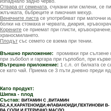
изпаднало задно черво.
Отвара от семената,
счукани или смлени, се п
жлъчката, бъбреците и пикочния мехур.
Венечните листа
се употребяват при маточни и
болки на стомаха и червата, диария, кръвохра
Корените
се приемат при глисти, кръвохрачене
храносмилането.
Плодът
със семето се взема при тении.
Външно приложение:
промивки при сълзене н
при зъбобол и гаргара при гърлобол, при кърве
Вътрешно приложение:
1 с.л. от билката се 
се като чай. Приема се 3 пъти дневно преди яд
Като продукт:
Шипка - плод
Състав:
ВИТАМИН С ,ВИТАМИН
Б2,А,К,КАРАТЕНОИДИ,ФЛАВАНОИДИ,ПЕКТИНОВИ В-
ВА,СОЛИ И ЕТЕРИЧНО МАСЛО