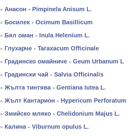
Анасон - Pimpinela Anisum L.
Босилек - Ocimum Basillicum
Бял оман - Inula Helenium L.
Глухарче - Taraxacum Officinale
Градинско омайниче - Geum Urbanum L
Градински чай - Salvia Officinalis
Жълта тинтява - Gentiana Iutea L.
Жълт Кантарион - Hypericum Perforatum
Змийско мляко - Chelidonium Majus L.
Калина - Viburnum opulus L.