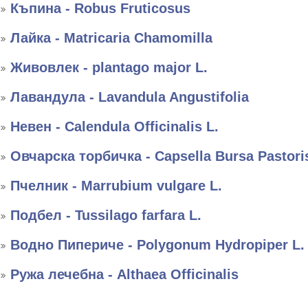
Къпина - Robus Fruticosus
Лайка - Matricaria Chamomilla
Живовлек - plantago major L.
Лавандула - Lavandula Angustifolia
Невен - Calendula Officinalis L.
Овчарска торбичка - Capsella Bursa Pastori
Пчелник - Marrubium vulgare L.
Подбел - Tussilago farfara L.
Водно Пипериче - Polygonum Hydropiper L.
Ружа лечебна - Althaea Officinalis