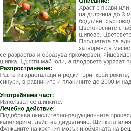
Описание:
Храст с прави или
на дължина до 3 м
бодливи, сърповид
Цветоносните стъб
шипове. Цветовете
Плодчетата са едн
затворени в месест
се разраства и образува яркочервен, яйцевиде
шипка. Цъфти май-юли, а плодовете узряват пр
Разпространение:
Расте из храсталаци и редки гори, край реките,
синури, в равнините и планините до 2000 м на
Употребяема част:
Използват се шипките.
Лечебно действие:
Подобрява окислително-редукционните процеси
капилярите, действа диуретично. Шипката влия
функциите на костния мозък и обмяната на ве