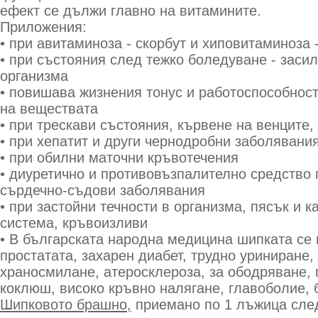
ефект се дължи главно на витамините.
Приложения:
• при авитаминоза - скорбут и хиповитаминоза 
• при състояния след тежко боледуване - заси
организма
• повишава жизнения тонус и работоспособност
на веществата
• при трескави състояния, кървене на венците,
• при хепатит и други чернодробни заболявани
• при обилни маточни кръвотечения
• диуретично и противовъзпалително средство 
сърдечно-съдови заболявания
• при застойни течности в организма, пясък и 
система, кръвоизливи
• В българската народна медицина шипката се 
простатата, захарен диабет, трудно уриниране
храносмилане, атеросклероза, за ободряване, 
коклюш, високо кръвно налягане, главоболие, 
Шипковото брашно,
приемано по 1 лъжица след