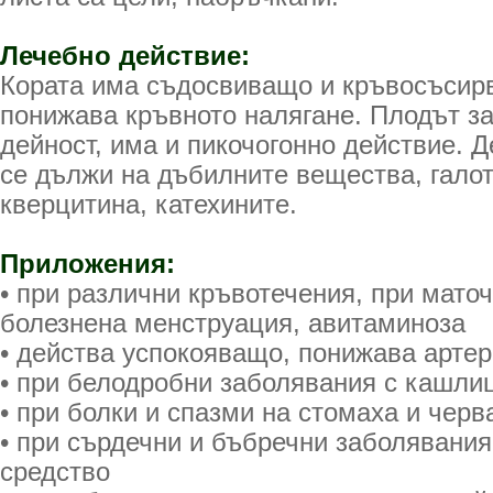
Лечебно действие:
Кората има съдосвиващо и кръвосъсир
понижава кръвното налягане. Плодът з
дейност, има и пикочогонно действие. Д
се дължи на дъбилните вещества, гало
кверцитина, катехините.
Приложения:
• при различни кръвотечения, при мато
болезнена менструация, авитаминоза
• действа успокояващо, понижава арте
• при белодробни заболявания с кашли
• при болки и спазми на стомаха и черв
• при сърдечни и бъбречни заболявания
средство