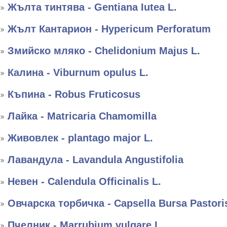
Жълта тинтява - Gentiana Iutea L.
Жълт Кантарион - Hypericum Perforatum
Змийско мляко - Chelidonium Majus L.
Калина - Viburnum opulus L.
Къпина - Robus Fruticosus
Лайка - Matricaria Chamomilla
Живовлек - plantago major L.
Лавандула - Lavandula Angustifolia
Невен - Calendula Officinalis L.
Овчарска торбичка - Capsella Bursa Pastori
Пчелник - Marrubium vulgare L.