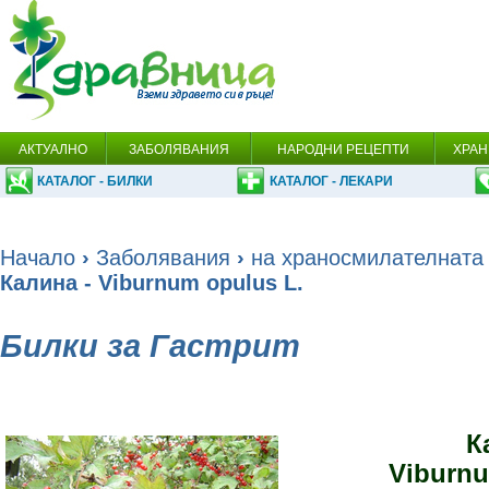
АКТУАЛНО
ЗАБОЛЯВАНИЯ
НАРОДНИ РЕЦЕПТИ
ХРАН
КАТАЛОГ - БИЛКИ
КАТАЛОГ - ЛЕКАРИ
Начало
›
Заболявания
›
на храносмилателната
Калина - Viburnum opulus L.
Билки за Гастрит
К
Viburnu