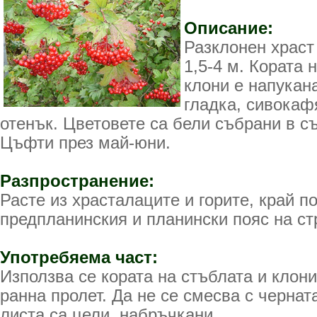
Описание:
Разклонен храст
1,5-4 м. Кората 
клони е напукана
гладка, сивокаф
отенък. Цветовете са бели събрани в с
Цъфти през май-юни.
Разпространение:
Расте из храсталаците и горите, край п
предпланинския и планински пояс на ст
Употребяема част:
Използва се кората на стъблата и клони
ранна пролет. Да не се смесва с чернат
листа са цели, набръчкани.