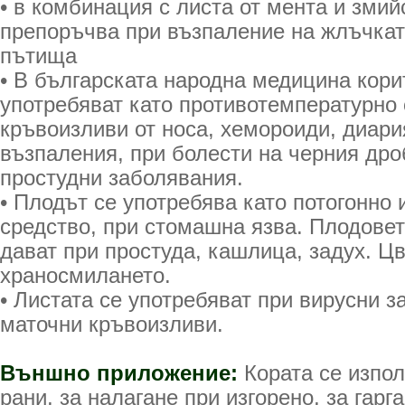
• в комбинация с листа от мента и змий
препоръчва при възпаление на жлъчкат
пътища
• В българската народна медицина кори
употребяват като противотемпературно 
кръвоизливи от носа, хемороиди, диар
възпаления, при болести на черния дро
простудни заболявания.
• Плодът се употребява като потогонно 
средство, при стомашна язва. Плодовет
дават при простуда, кашлица, задух. Ц
храносмилането.
• Листата се употребяват при вирусни з
маточни кръвоизливи.
Външно приложение:
Кората се изпо
рани, за налагане при изгорено, за гарг