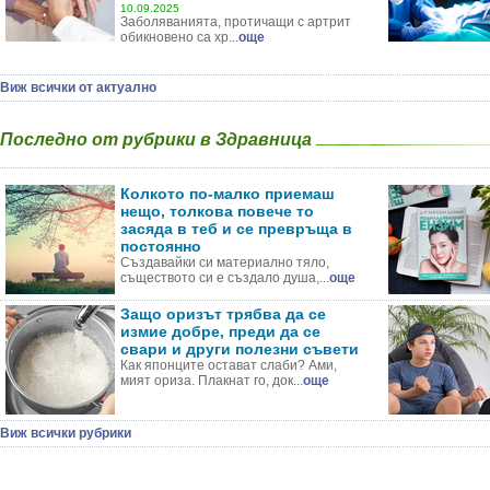
10.09.2025
Заболяванията, протичащи с артрит
обикновено са хр...
още
Виж всички от актуално
Последно от рубрики в Здравница
Колкото по-малко приемаш
нещо, толкова повече то
засяда в теб и се превръща в
постоянно
Създавайки си материално тяло,
съществото си е създало душа,...
още
Защо оризът трябва да се
измие добре, преди да се
свари и други полезни съвети
Как японците остават слаби? Ами,
мият ориза. Плакнат го, док...
още
Виж всички рубрики