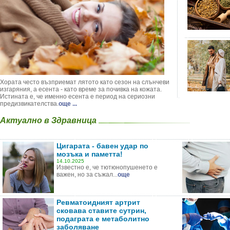
Хората често възприемат лятото като сезон на слънчеви
изгаряния, а есента - като време за почивка на кожата.
Истината е, че именно есента е период на сериозни
предизвикателства.
още ...
Актуално в Здравница
Цигарата - бавен удар по
мозъка и паметта!
14.10.2025
Известно е, че тютюнопушенето е
важен, но за съжал...
още
Ревматоидният артрит
сковава ставите сутрин,
подаграта е метаболитно
заболяване