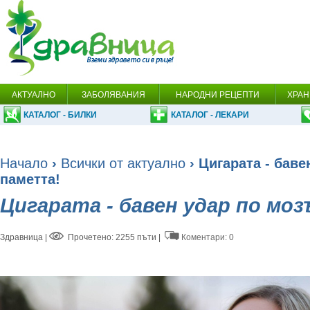
АКТУАЛНО
ЗАБОЛЯВАНИЯ
НАРОДНИ РЕЦЕПТИ
ХРАН
КАТАЛОГ - БИЛКИ
КАТАЛОГ - ЛЕКАРИ
Начало
›
Всички от актуално
› Цигарата - баве
паметта!
Цигарата - бавен удар по мо
Здравница
|
Прочетено: 2255 пъти |
Коментари: 0