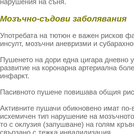
нарушения на съня.
Мозъчно-съдови заболявания
Употребата на тютюн е важен рисков фа
инсулт, мозъчни аневризми и субарахн
Пушенето на дори една цигара дневно у
развитие на коронарна артериална бол
инфаркт.
Пасивното пушене повишава общия риск
Активните пушачи обикновено имат по-в
исхемичен тип нарушение на мозъчнот
то с оклузия (запушване) на голям кръв
свързано с тежка инвалидизация.