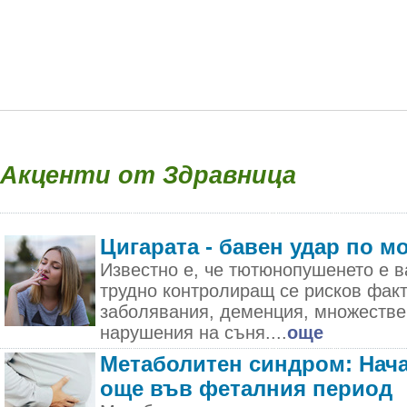
Акценти от Здравница
Цигарата - бавен удар по м
Известно е, че тютюнопушенето е в
трудно контролиращ се рисков фак
заболявания, деменция, множестве
нарушения на съня....
още
Метаболитен синдром: Нача
още във феталния период