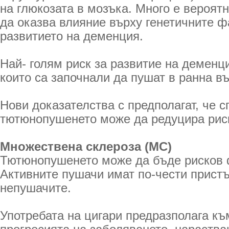
на глюкозата в мозъка. Много е вероя
да оказва влияние върху генетичните ф
развитието на деменция.
Най- голям риск за развитие на деменц
които са започнали да пушат в ранна въ
Нови доказателства с предполагат, че с
тютюнопушенето може да редуцира рис
Множествена склероза (МС)
Тютюнопушенето може да бъде рисков 
Активните пушачи имат по-чести прист
непушачите.
Употребата на цигари предразполага къ