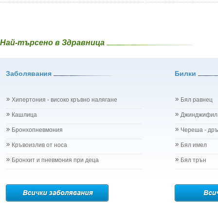
Най-търсено в Здравница
Заболявания
Билки
Хипертония - високо кръвно налягане
Бял равнец
Кашлица
Джинджифил
Бронхопневмония
Череша - др
Кръвоизлив от носа
Бял имел
Бронхит и пневмония при деца
Бял трън