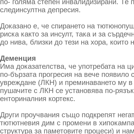
по- голяма степен инвалидизирани. Те п
слединсултна депресия.
Доказано е, че спирането на тютюнопу
риска както за инсулт, така и за сърде
до нива, близки до тези на хора, които 
Деменция
Има доказателства, че употребата на ци
по-бързата прогресия на вече появило 
увреждане (ЛКН) и преминаването му в
пушачите с ЛКН се установява по-рязък
енториналния кортекс.
Други проучвания също подкрепят нега
тютютневия дим с промени в хипокампа
структура за паметовите процеси) и н