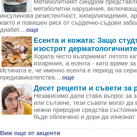
Метаболитният синдром представля
метаболитни нарушения, включващ
инсулинова резистентност, хиперлипидемия, а
както и повишен риск от сърдечно-съдови забо
диабет....
още
Есента и кожата: Защо студ
изострят дерматологичнит
Хората често възприемат лятото ка
изгаряния, а есента - като време за
Истината е, че именно есента е период на сер
предизвикателства....
още
Десет рецепти и съвети за 
Независимо дали става въпрос за з
или сълзене, тези съвети могат да 
нежни природни средства състояни
бъде облекчено и дори да изчезнат 
Виж още от акценти