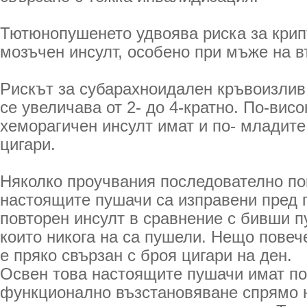
Тютюнопушенето удвоява риска за крип
мозъчен инсулт, особено при мъже на въ
Рискът за субарахноидален кръвоизлив
се увеличава от 2- до 4-кратно. По-висо
хеморагичен инсулт имат и по- младите
цигари.
Няколко проучвания последователно пок
настоящите пушачи са изправени пред п
повторен инсулт в сравнение с бивши п
които никога на са пушели. Нещо повеч
е пряко свързан с броя цигари на ден.
Освен това настоящите пушачи имат п
функционално възстановяване спрямо н