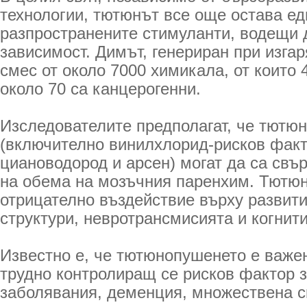
технологии, тютюнът все още остава ед
разпространените стимуланти, водещи 
зависимост. Димът, генериран при изгар
смес от около 7000 химикала, от които 
около 70 са канцерогенни.
Изследователите предполагат, че тютюн
(включително винилхлорид-рисков факто
циановодород и арсен) могат да са свъ
на обема на мозъчния паренхим. Тютю
отрицателно въздействие върху развити
структури, невротрансмисията и когнит
Известно е, че тютюнопушенето е важе
трудно контролиращ се рисков фактор 
заболявания, деменция, множествена с