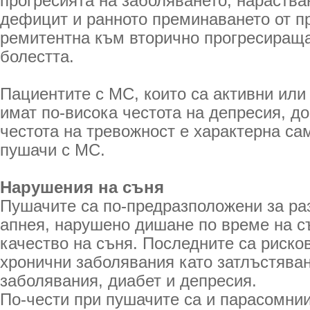
прогресията на заболяването, нараства
дефицит и ранното преминаването от п
ремитентна към вторично прогресиращ
болестта.
Пациентите с МС, които са активни или
имат по-висока честота на депресия, до
честота на тревожност е характерна са
пушачи с МС.
Нарушения на съня
Пушачите са по-предразположени за ра
апнея, нарушено дишане по време на с
качество на съня. Последните са риско
хронични заболявания като затлъстява
заболявания, диабет и депресия.
По-чести при пушачите са и парасомнии