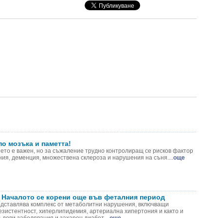
по мозъка и паметта!
ето е важен, но за съжаление трудно контролиращ се рисков фактор
ия, деменция, множествена склероза и нарушения на съня....
още
 Началото се корени още във феталния период
дставлява комплекс от метаболитни нарушения, включващи
езистентност, хиперлипидемия, артериална хипертония и както и