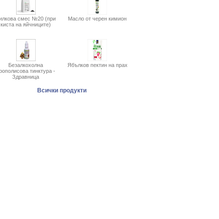
илкова смес №20 (при
Масло от черен кимион
киста на яйчниците)
Безалкохолна
Ябълков пектин на прах
рополисова тинктура -
Здравница
Всички продукти