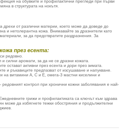
нфекция на обувките и профилактични прегледи при първи
мяна в структурата на нокътя.
а дрехи от различни материи, което може да доведе до
лна и нетолерантна кожа. Внимавайте за дразнители като
материали, за да предотвратите раздразнения. За
кожа през есента:
 си редовно.
 и силни аромати, за да не се дразни кожата.
те остават активни през есента и дори през зимата.
ите и ръкавиците предпазват от изсушаване и напукване.
и на витамини A, C и E, омега-3 мастни киселини и
 редовният контрол при хронични кожни заболявания е най-
 Ежедневните грижи и профилактиката са ключът към здрава
чин може да избягнете тежки обостряния и продължителни
джиев.