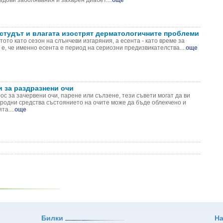
дови заболявания и захарен диабет....
още
 студът и влагата изострят дерматологичните проблеми
ото като сезон на слънчеви изгаряния, а есента - като време за
 е, че именно есента е период на сериозни предизвикателства....
още
и за раздразнени очи
с за зачервени очи, парене или сълзене, тези съвети могат да ви
иродни средства състоянието на очите може да бъде облекчено и
а....
още
Билки
Н