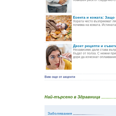
повишен риск от сърдечно-съ
Есента и кожата: Защо
Хората често възприемат лят
почивка на кожата. Истината
Десет рецепти и съвет
Независимо дали става въпро
бъдат от полза. С нежни пр
дори да изчезнат оплакваният
Виж още от акценти
Най-търсено в Здравница
Заболявания