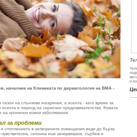
Те
Тел
под
мет
и но
в, началник на Клиниката по дерматология на ВМА -
Цен
 сезон на слънчеви изгаряния, а есента - като време за
о есента е период на сериозни предизвикателства. Кожата
не на хронични кожни заболявания.
ал за проблеми
 и отоплението в затворените помещения води до бърза
о-чувствителна, склонна към зачервяване, сърбеж и