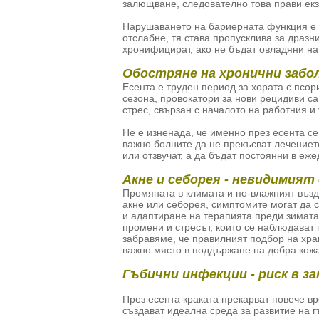
залющване, следователно това прави екз
Нарушаването на бариерната функция е 
отслабне, тя става пропусклива за дразн
хронифицират, ако не бъдат овладяни на
Обостряне на хронични забо
Есента е труден период за хората с псо
сезона, провокатори за нови рецидиви с
стрес, свързан с началото на работния и
Не е изненада, че именно през есента с
важно болните да не прекъсват лечениет
или отзвучат, а да бъдат постоянни в еж
Акне и себорея - невидимият
Промяната в климата и по-влажният възд
акне или себорея, симптомите могат да с
и адаптиране на терапията преди зимат
промени и стресът, които се наблюдават 
забравяме, че правилният подбор на хра
важно място в поддържане на добра кожа
Гъбични инфекции - риск в з
През есента краката прекарват повече в
създават идеална среда за развитие на г