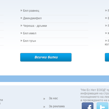
Бял равнец
Джинджифил
Череша - дръжки
Бял имел
Бял трън
ко
"Ню Ес Нет ЕООД" п
информация на стр
посещението на лек
За нас
ти
и провеждането на 
и
За реклама