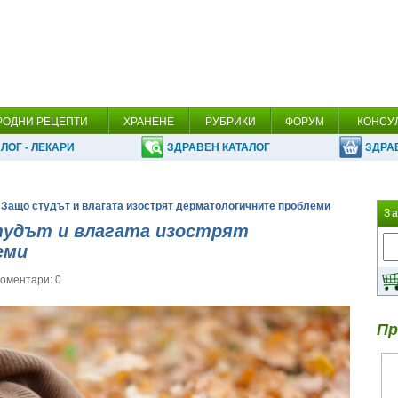
РОДНИ РЕЦЕПТИ
ХРАНЕНЕ
РУБРИКИ
ФОРУМ
КОНСУ
ЛОГ - ЛЕКАРИ
ЗДРАВЕН КАТАЛОГ
ЗДРА
: Защо студът и влагата изострят дерматологичните проблеми
З
тудът и влагата изострят
еми
оментари: 0
Пр