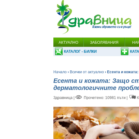
АКТУАЛНО
ЗАБОЛЯВАНИЯ
НА
КАТАЛОГ - БИЛКИ
КАТА
Начало
›
Всички от актуално
› Есента и кожата
Есента и кожата: Защо с
дерматологичните пробл
Здравница
|
Прочетено: 10981 пъти |
К