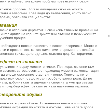
емите най-честият кожен проблем през есенния сезон.
ключов проблем. Когато липидният слой на кожата
Б
ители и алергени. Това води до възпаления, които лесно
време, обяснява специалистът.
лявания
риазис и атопичен дерматит. Освен климатичните промени на
а инфекциите на горните дихателни пътища и психическият
п
 учебния процес.
е наблюдават повече пациенти с влошен псориазис. Много е
о си и през лятото, когато симптомите временно отслабват
едневната грижа целогодишно, съветва доц. Кантарджиев.
 ефект на климата
ух влияят и върху мастните жлези. При хора, склонни към
е засилят, затова есента е подходящ момент за консултация
а да влоши състоянието допълнително. Хормоналните
през този сезон, също играят особено важна роля. Да не
ната, добрият сън и адекватна спортната култура заемат
 и по-добър ефект от съответната назначена терапия.
атворените обувки
реме в затворени обувки. Повишената влага и топлина
ъбични инфекции по кожата и ноктите. Това налага добра