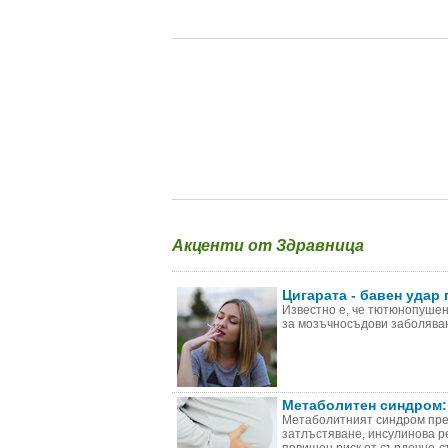
Акценти от Здравница
Цигарата - бавен удар 
Известно е, че тютюнопушен
за мозъчносъдови заболяван
Метаболитен синдром:
Метаболитният синдром пре
затлъстяване, инсулинова р