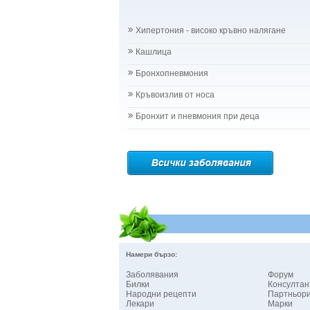
Хипертония - високо кръвно налягане
Кашлица
Бронхопневмония
Кръвоизлив от носа
Бронхит и пневмония при деца
Намери бързо:
Заболявания
Форум
Билки
Консултан
Народни рецепти
Партньор
Лекари
Марки