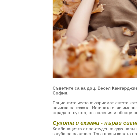
Съветите са на доц. Весел Кантарджие
София.
Пациентите често възприемат лятото като
почивка на кожата. Истината е, че именн
страда от сухота, възпаления и обостря
Сухота и екземи - първи сигн
Комбинацията от по-студен въздух навън
загуба на влажност. Това прави кожата п