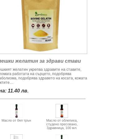
лешки желатин за здрави стави
ешкият желатин укрепва здравите на ставите,
помага работата на сърцето, подобрява
аболизма, подобрява здравето на косата, кожата
ктите....
а: 11.40 лв.
Масло от бял трън
Масло от облепиха,
студено пресовано,
Здравница, 100 мл.