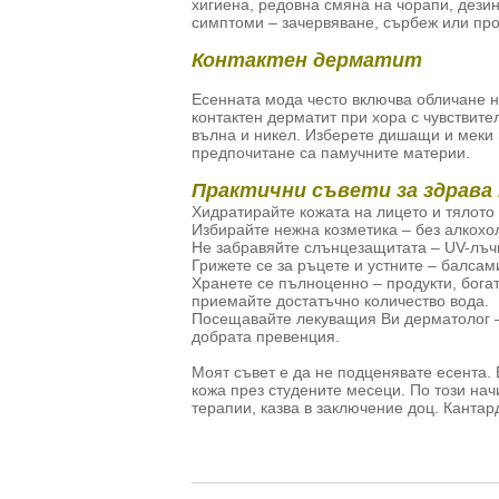
хигиена, редовна смяна на чорапи, дези
симптоми – зачервяване, сърбеж или про
Контактен дерматит
Есенната мода често включва обличане н
контактен дерматит при хора с чувствите
вълна и никел. Изберете дишащи и меки 
предпочитане са памучните материи.
Практични съвети за здрава 
Хидратирайте кожата на лицето и тялото
Избирайте нежна козметика – без алкохол
Не забравяйте слънцезащитата – UV-лъчи
Грижете се за ръцете и устните – балсам
Хранете се пълноценно – продукти, богат
приемайте достатъчно количество вода.
Посещавайте лекуващия Ви дерматолог –
добрата превенция.
Моят съвет е да не подценявате есента.
кожа през студените месеци. По този на
терапии, казва в заключение доц. Кантар