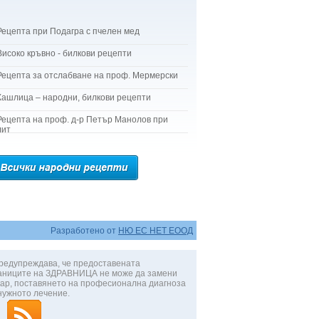
Рецепта при Подагра с пчелен мед
Високо кръвно - билкови рецепти
Рецепта за отслабване на проф. Мермерски
Кашлица – народни, билкови рецепти
Рецепта на проф. д-р Петър Манолов при
лит
Разработено от
НЮ ЕС НЕТ ЕООД
редупреждава, че предоставената
аниците на ЗДРАВНИЦА не може да замени
ар, поставянето на професионална диагноза
нужното лечение.