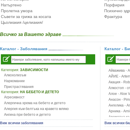
Натъртено
Порфирия
Пролетна умора
Психично зд
Съвети за грижа за косата
Фрактура
Цьолиакия /целиакия/
Всичко за Вашето здраве
Каталог - Заболявания
Каталог - Б
Категория:
ЗАВИСИМОСТИ
Айважива - Al
Алкохолизъм
АЙИЕ - Artemi
Наркомании
Акация - Rob
Пристрастявания
Алкостоп - с
Категория:
НА БЕБЕТО И ДЕТЕТО
Алое - Aloe 
Агресивност
Анасон - Pim
Алергична хрема на бебето и детето
Ангелика - An
Алергия към белтъка на кравето мляко
Арника - Arn
Ангина при бебето и детето
Ароматна кал
Анемия при бебето и детето
Арония - So
Виж всички заболявания
Виж всички би
Апетит - пълни деца
Бабини зъби -