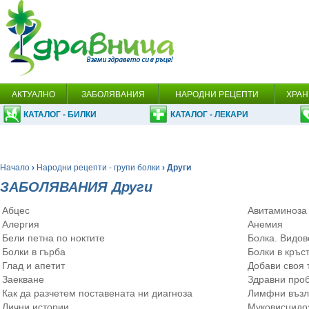
АКТУАЛНО
ЗАБОЛЯВАНИЯ
НАРОДНИ РЕЦЕПТИ
ХРАН
КАТАЛОГ - БИЛКИ
КАТАЛОГ - ЛЕКАРИ
Начало
›
Народни рецепти - групи болки
› Други
ЗАБОЛЯВАНИЯ Други
Абцес
Авитаминоза
Алергия
Анемия
Бели петна по ноктите
Болка. Видов
Болки в гърба
Болки в кръс
Глад и апетит
Добави своя 
Заекване
Здравни проб
Как да разчетем поставената ни диагноза
Лимфни възл
Лични истории
Муковисцидо