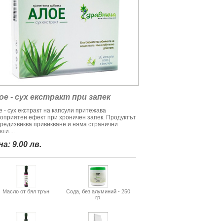
ое - сух екстракт при запек
 - сух екстракт на капсули притежава
гоприятен ефект при хроничен запек. Продуктът
предизвиква привикване и няма странични
ти....
а: 9.00 лв.
Масло от бял трън
Сода, без алуминий - 250
гр.