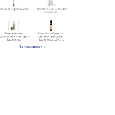
асло от черен кимион
Билкова смес №15 (при
псориазис)
Безалкохолна
Масло от облепиха,
рополисова тинктура -
студено пресовано,
Здравница
Здравница, 100 мл.
Всички продукти