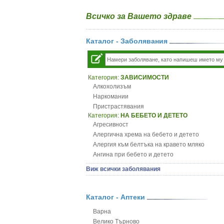
Всичко за Вашето здраве
Каталог - Заболявания
Категория:
ЗАВИСИМОСТИ
Алкохолизъм
Наркомании
Пристрастявания
Категория:
НА БЕБЕТО И ДЕТЕТО
Агресивност
Алергична хрема на бебето и детето
Алергия към белтъка на кравето мляко
Ангина при бебето и детето
Анемия при бебето и детето
Виж всички заболявания
Апетит - пълни деца
Аромотерапия и децата
Безапетитие при бебето и детето
Каталог - Аптеки
Бронхиална астма при бебето и детето
Варна
Бронхит и пневмония при деца
Велико Търново