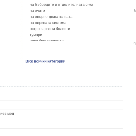
Бобови шушулки - Phaseolus Vulgaris L.
на бъбреците и отделителната с-ма
Божур - Paeonia Decora
на очите
М
Борови връхчета - Pinus sylvestris
на опорно-двигателната
Босилек - Ocimum Basillicum
на нервната система
Брей - Tamus Communis
остро заразни болести
Брош - Rubia tinctorum L.
тумори
Бръшлян - Hedera helix L.
през бременността
п
Бряст - Ulmus
на сърцето и кръвоносните съдове
Бушменски отровен храст - Acokanthera oppositifolia
на устната кухина
Бял имел - Viscum album L.
сексуални проблеми
Виж всички категории
Бял оман - Inula Helenium L.
на половите органи
Бял Равнец - Achillea Millefolium L.
зависимости
Бял трън - Silybum Marianum L.
на жлезите с вътрешна секреция
Бяла бреза - Betula pendula
паразитни болести
Бяла върба - Salix Аlba
на бебето и детето
Великденче - Veronica
на кожата и венерически
Ветрогон - Eryngium Campestre
други
Вечнозелен кипарис
Вишна - Prunus cerasus L.
циев мед
Водна детелина - Menyanthes trifoliata L.
Водно Пипериче - Polygonum Hydropiper L.
Волски език - Asplenium scolopendrium