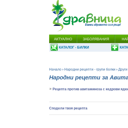
АКТУАЛНО
ЗАБОЛЯВАНИЯ
НА
КАТАЛОГ - БИЛКИ
КАТА
Начало
›
Народни рецепти - групи болки
›
Други
Народни рецепти за Авит
Рецепта против авитаминоза с кедрови ядк
Сподели твоя рецепта