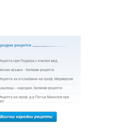
ародни рецепти
Рецепта при Подагра с пчелен мед
Високо кръвно - билкови рецепти
Рецепта за отслабване на проф. Мермерски
Кашлица – народни, билкови рецепти
Рецепта на проф. д-р Петър Манолов при
лит