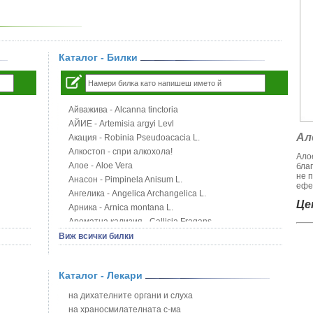
Каталог - Билки
Айважива - Alcanna tinctoria
АЙИЕ - Artemisia argyi Levl
Ал
Акация - Robinia Pseudoacacia L.
Алкостоп - спри алкохола!
Алое
Алое - Aloe Vera
бла
не 
Анасон - Pimpinela Anisum L.
ефек
Ангелика - Angelica Archangelica L.
Цен
Арника - Arnica montana L.
Ароматна кализия - Callisia Fragans
Арония - Sorbus melanocorpa
Виж всички билки
Бабини зъби - Tribulus terrestris
Билки за бани при хемороиди
Каталог - Лекари
Блатен аир - Acorus calamus L.
Блатен тъжник - Spirea ulmaria L.
на дихателните органи и слуха
Блян
на храносмилателната с-ма