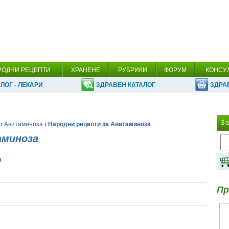
РОДНИ РЕЦЕПТИ
ХРАНЕНЕ
РУБРИКИ
ФОРУМ
КОНСУ
ЛОГ - ЛЕКАРИ
ЗДРАВЕН КАТАЛОГ
ЗДРА
З
›
Авитаминоза
› Народни рецепти за Авитаминоза
аминоза
и
Пр