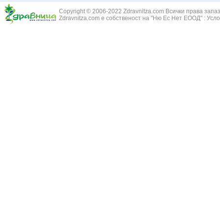
Змийски лапа
Бронхиектазии - разширение на бронхите
Copyright © 2006-2022 Zdravnitza.com Всички права запа
Змийско мляк
Бронхиолит
Zdravnitza.com е собственост на "Ню Ес Нет ЕООД" :
Усло
Зърнастец -
Бронхит
Иглика - Fl. 
Бронхопневмония
Изсипливче -
Възпаление на тъпанчето
Исиот - Zingib
Възпалено гърло
Исландски ли
Задавяне с чуждо тяло
Исоп - Hyssop
Кашлица
Калина - Vib
Кръвоизлив от носа
Калоферче -
Ларингит
Каменоломка 
Мениеров синдром
Камшик - Agr
Моноцитна ангина
Карамфил - E
Плеврит
Кафяво морск
Саркоидоза
Кисел трън - 
Сенна хрема
Клинавче /орл
Синуит
Коило - Stipa
Сърбеж в ушите
Комунига - Me
Трахеит
Коноп - Canna
Туберкулоза
Конски кесте
Фарингит
Копитник - A
Хрема
Коприва - Urt
Категория:
НА ЖЛЕЗИТЕ С ВЪТРЕШНА СЕКРЕЦИЯ
Адипозо-генитална дистрофия
Копър - Anet