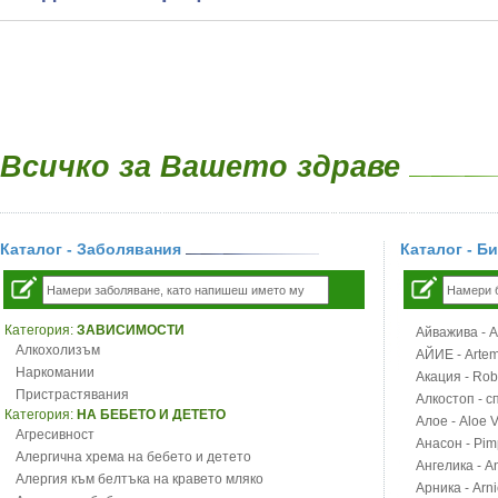
Всичко за Вашето здраве
Каталог - Заболявания
Каталог - Б
Категория:
ЗАВИСИМОСТИ
Айважива - Al
Алкохолизъм
АЙИЕ - Artemi
Наркомании
Акация - Rob
Пристрастявания
Алкостоп - с
Категория:
НА БЕБЕТО И ДЕТЕТО
Алое - Aloe 
Агресивност
Анасон - Pim
Алергична хрема на бебето и детето
Ангелика - An
Алергия към белтъка на кравето мляко
Арника - Arn