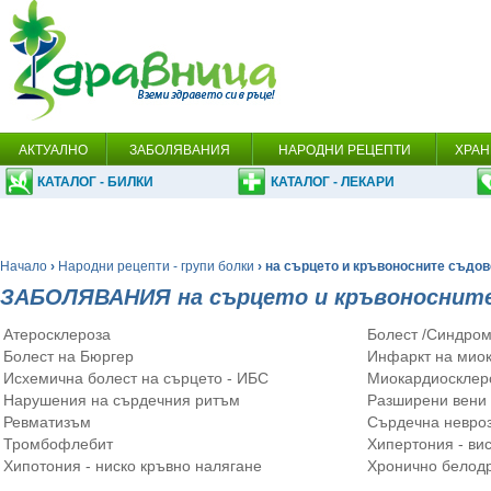
АКТУАЛНО
ЗАБОЛЯВАНИЯ
НАРОДНИ РЕЦЕПТИ
ХРАН
КАТАЛОГ - БИЛКИ
КАТАЛОГ - ЛЕКАРИ
Начало
›
Народни рецепти - групи болки
› на сърцето и кръвоносните съдов
ЗАБОЛЯВАНИЯ на сърцето и кръвоносните
Атеросклероза
Болест /Синдром
Болест на Бюргер
Инфаркт на мио
Исхемична болест на сърцето - ИБС
Миокардиосклер
Нарушения на сърдечния ритъм
Разширени вени
Ревматизъм
Сърдечна невро
Тромбофлебит
Хипертония - ви
Хипотония - ниско кръвно налягане
Хронично белод