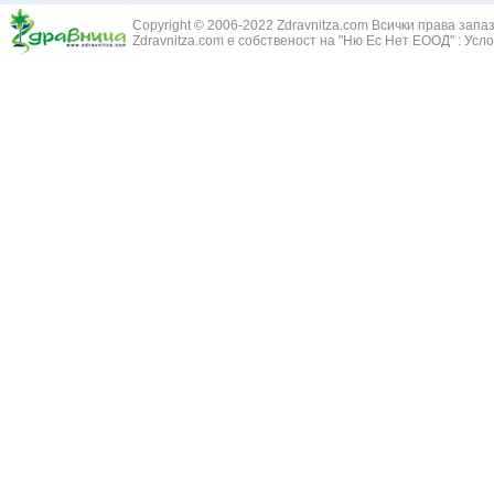
Змийски лапа
Бронхиектазии - разширение на бронхите
Copyright © 2006-2022 Zdravnitza.com Всички права запа
Змийско мляк
Бронхиолит
Zdravnitza.com е собственост на "Ню Ес Нет ЕООД" :
Усло
Зърнастец -
Бронхит
Иглика - Fl. 
Бронхопневмония
Изсипливче -
Възпаление на тъпанчето
Исиот - Zingib
Възпалено гърло
Исландски ли
Задавяне с чуждо тяло
Исоп - Hyssop
Кашлица
Калина - Vib
Кръвоизлив от носа
Калоферче -
Ларингит
Каменоломка 
Мениеров синдром
Камшик - Agr
Моноцитна ангина
Карамфил - E
Плеврит
Кафяво морск
Саркоидоза
Кисел трън - 
Сенна хрема
Клинавче /орл
Синуит
Коило - Stipa
Сърбеж в ушите
Комунига - Me
Трахеит
Коноп - Canna
Туберкулоза
Конски кесте
Фарингит
Копитник - A
Хрема
Коприва - Urt
Категория:
НА ЖЛЕЗИТЕ С ВЪТРЕШНА СЕКРЕЦИЯ
Адипозо-генитална дистрофия
Копър - Anet