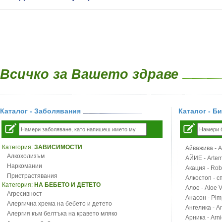
Всичко за Вашето здраве
Каталог - Заболявания
Каталог - Б
Категория:
ЗАВИСИМОСТИ
Айважива - Al
Алкохолизъм
АЙИЕ - Artemi
Наркомании
Акация - Rob
Пристрастявания
Алкостоп - с
Категория:
НА БЕБЕТО И ДЕТЕТО
Алое - Aloe 
Агресивност
Анасон - Pim
Алергична хрема на бебето и детето
Ангелика - An
Алергия към белтъка на кравето мляко
Арника - Arn