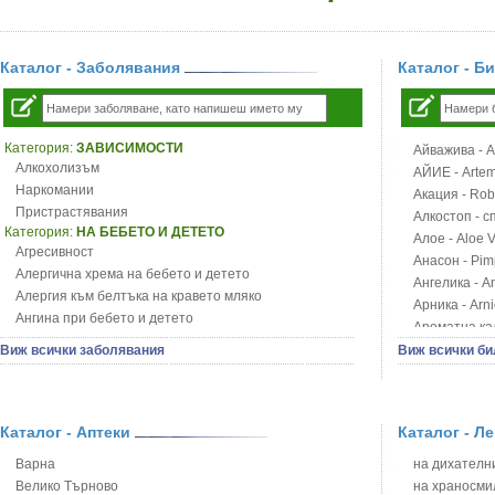
Каталог - Заболявания
Каталог - Б
Категория:
ЗАВИСИМОСТИ
Айважива - Al
Алкохолизъм
АЙИЕ - Artemi
Наркомании
Акация - Rob
Пристрастявания
Алкостоп - с
Категория:
НА БЕБЕТО И ДЕТЕТО
Алое - Aloe 
Агресивност
Анасон - Pim
Алергична хрема на бебето и детето
Ангелика - An
Алергия към белтъка на кравето мляко
Арника - Arn
Ангина при бебето и детето
Ароматна кал
Анемия при бебето и детето
Арония - So
Виж всички заболявания
Виж всички би
Апетит - пълни деца
Бабини зъби -
Аромотерапия и децата
Билки за ба
Безапетитие при бебето и детето
Блатен аир -
Бронхиална астма при бебето и детето
Каталог - Аптеки
Каталог - Л
Блатен тъжни
Бронхит и пневмония при деца
Блян
Варна
на дихателни
Варицела
Бобови шушул
Велико Търново
на храносми