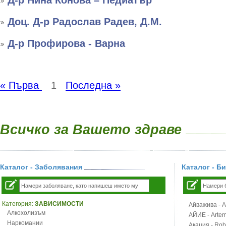
Д-р Нина Конова – Педиатър
Доц. Д-р Радослав Радев, Д.М.
Д-р Профирова - Варна
« Първа
1
Последна »
Всичко за Вашето здраве
Каталог - Заболявания
Каталог - Б
Категория:
ЗАВИСИМОСТИ
Айважива - Al
Алкохолизъм
АЙИЕ - Artemi
Наркомании
Акация - Rob