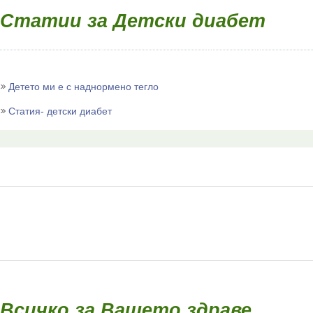
Статии за Детски диабет
Детето ми е с наднормено тегло
Статия- детски диабет
Всичко за Вашето здраве