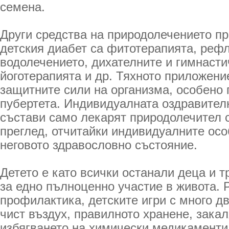
семена.
Други средства на природолечението пр
детския диабет са фитотерапията, реф
водолечението, дихателните и гимнасти
йоготерапията и др. Тяхното приложени
защитните сили на организма, особено 
пубертета. Индивидуалната оздравител
състави само лекарят природолечител 
преглед, отчитайки индивидуалните осо
неговото здравословно състояние.
Детето е като всички останали деца и т
за едно пълноценно участие в живота. 
профилактика, детските игри с много д
чист въздух, правилното хранене, закал
избягването на химически медикаменти