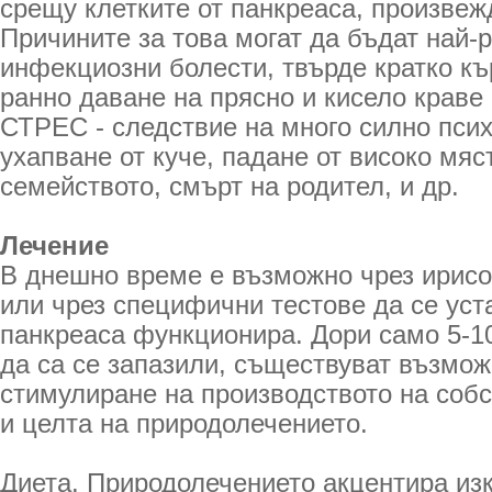
срещу клетките от панкреаса, произве
Причините за това могат да бъдат най-
инфекциозни болести, твърде кратко к
ранно даване на прясно и кисело краве 
СТРЕС - следствие на много силно пси
ухапване от куче, падане от високо мяс
семейството, смърт на родител, и др.
Лечение
В днешно време е възможно чрез ирисо
или чрез специфични тестове да се уст
панкреаса функционира. Дори само 5-10
да са се запазили, съществуват възмож
стимулиране на производството на собс
и целта на природолечението.
Диета. Природолечението акцентира из