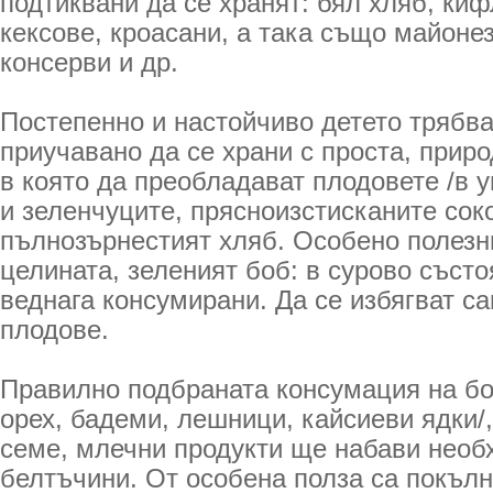
подтиквани да се хранят: бял хляб, киф
кексове, кроасани, а така също майонез
консерви и др.
Постепенно и настойчиво детето трябв
приучавано да се храни с проста, прир
в която да преобладават плодовете /в 
и зеленчуците, прясноизстисканите соко
пълнозърнестият хляб. Особено полезни
целината, зеленият боб: в сурово съст
веднага консумирани. Да се избягват с
плодове.
Правилно подбраната консумация на боб
орех, бадеми, лешници, кайсиеви ядки/
семе, млечни продукти ще набави необ
белтъчини. От особена полза са покълн