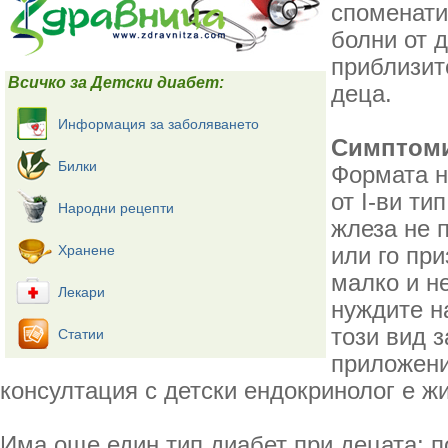
споменати
болни от 
приблизит
Всичко за Детски диабет:
деца.
Информация за заболяването
Симптом
Билки
Формата н
от I-ви ти
Народни рецепти
жлеза не 
Хранене
или го пр
малко и н
Лекари
нуждите н
този вид 
Статии
приложени
консултация с детски ендокринолог е ж
Има още един тип диабет при децата: 