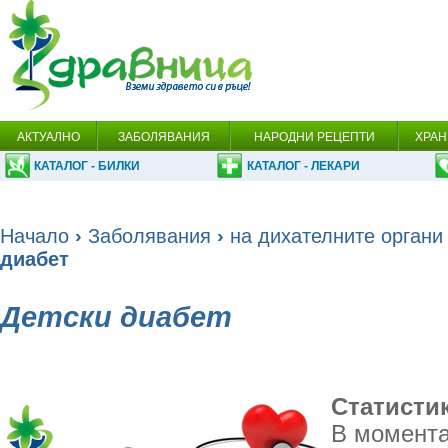
АКТУАЛНО
ЗАБОЛЯВАНИЯ
НАРОДНИ РЕЦЕПТИ
ХРАН
КАТАЛОГ - БИЛКИ
КАТАЛОГ - ЛЕКАРИ
Начало
›
Заболявания
›
на дихателните органи
диабет
Детски диабет
Статисти
В момента