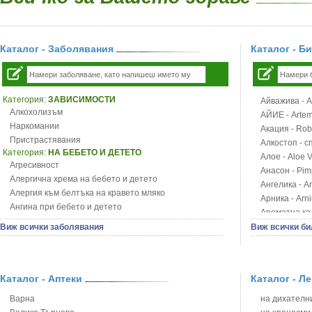
Каталог - Заболявания
Каталог - Б
Категория:
ЗАВИСИМОСТИ
Айважива - Al
Алкохолизъм
АЙИЕ - Artemi
Наркомании
Акация - Rob
Пристрастявания
Алкостоп - с
Категория:
НА БЕБЕТО И ДЕТЕТО
Алое - Aloe 
Агресивност
Анасон - Pim
Алергична хрема на бебето и детето
Ангелика - An
Алергия към белтъка на кравето мляко
Арника - Arn
Ангина при бебето и детето
Ароматна кал
Анемия при бебето и детето
Арония - So
Виж всички заболявания
Виж всички би
Апетит - пълни деца
Бабини зъби -
Аромотерапия и децата
Билки за ба
Безапетитие при бебето и детето
Блатен аир -
Бронхиална астма при бебето и детето
Каталог - Аптеки
Каталог - Л
Блатен тъжни
Бронхит и пневмония при деца
Блян
Варна
на дихателни
Варицела
Бобови шушул