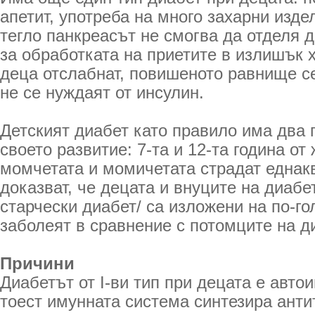
апетит, употреба на много захарни изд
тегло панкреасът не смогва да отделя 
за обработката на приетите в излишък х
деца отслабнат, повишеното равнище с
не се нуждаят от инсулин.
Детският диабет като правило има два
своето развитие: 7-та и 12-та година от 
момчетата и момичетата страдат еднак
доказват, че децата и внуците на диабети
старчески диабет/ са изложени на по-го
заболеят в сравнение с потомците на ди
Причини
Диабетът от I-ви тип при децата е авто
тоест имунната система синтезира анти