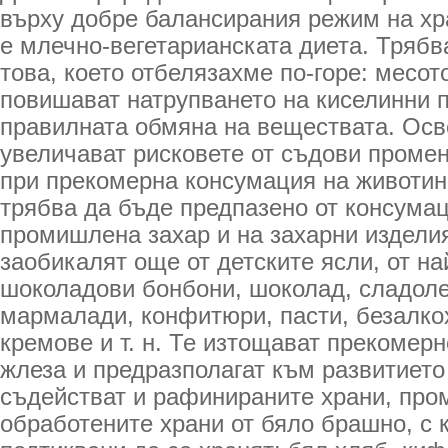
върху добре балансирания режим на хр
е млечно-вегетарианската диета. Трябв
това, което отбелязахме по-горе: месот
повишават натрупването на киселинни 
правилната обмяна на веществата. Осв
увеличават рисковете от съдови промен
при прекомерна консумация на животин
трябва да бъде предпазено от консума
промишлена захар и на захарни изделия
заобикалят още от детските ясли, от на
шоколадови бонбони, шоколад, сладоле
мармалади, конфитюри, пасти, безалко
кремове и т. н. Те изтощават прекомер
жлеза и предразполагат към развитието 
съдействат и рафинираните храни, пр
обработените храни от бяло брашно, с 