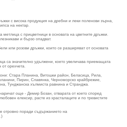
ръжки с висока продукция на дребни и леки поленови зърна,
липса на нектар.
а метлица с прицветници в основата на цветните дръжки.
елезникави и бързо опадват.
бели или розови дръжки, които се разширяват от основата
алца са значително удължени, което увеличава приемащата
 от орехчета.
они: Стара Планина, Витошки район, Беласица, Рила,
планини, Пирин, Славянка, Черноморско крайбрежие,
ина, Тунджанска хълмиста равнина и Странджа.
наричат още - Демир Бозан, отварата от което според
любовен елексир, расте из храсталаците и по тревистите
и е отровно поради съдържанието на
.)