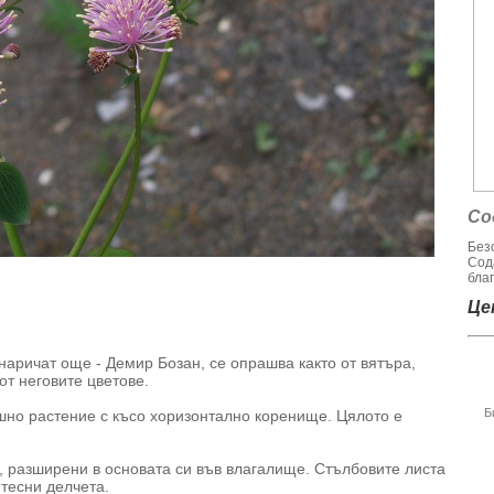
Со
Без
Сод
благ
Цен
наричат още - Демир Бозан, се опрашва както от вятъра,
от неговите цветове.
Б
шно растение с късо хоризонтално коренище. Цялото е
, разширени в основата си във влагалище. Стълбовите листа
тесни делчета.