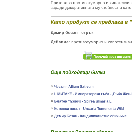
Притежава противотуморно и хипотензив
заради декоративната му стойност и като
Като продукт се предлага в 
Демир бозан - стрък
Дейсвие:
противотуморно и хипотензивн
Още подходящи билки
Чесън - Allium Sativum
ШИИТАКЕ - Императорска гъба -„Гъба Жен
Блатен тъжник - Spirea ulmaria L.
Котешки нокът - Uncaria Tomenosta Wild
Демир Бозан - Кандилколистно обичниче