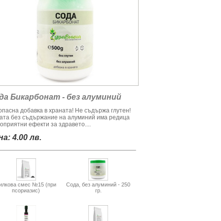
да Бикарбонат - без алуминий
опасна добавка в храната! Не съдържа глутен!
ата без съдържание на алуминий има редица
оприятни ефекти за здравето....
а: 4.00 лв.
илкова смес №15 (при
Сода, без алуминий - 250
псориазис)
гр.