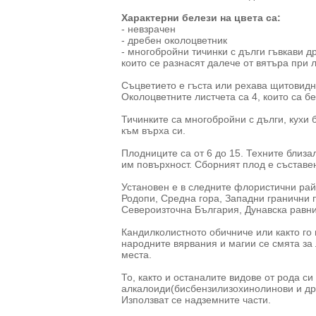
Характерни белези на цвета са:
- невзрачен
- дребен околоцветник
- многобройни тичинки с дълги гъвкави д
които се разнасят далече от вятъра при 
Съцветието е гъста или рехава щитовидн
Околоцветните листчета са 4, които са б
Тичинките са многобройни с дълги, кухи 
към върха си.
Плодниците са от 6 до 15. Техните близ
им повърхност. Сборният плод е съставен
Установен е в следните флористични рай
Родопи, Средна гора, Западни гранични 
Североизточна България, Дунавска равн
Кандилколистното обичниче или както го 
народните вярвания и магии се смята за 
места.
То, както и останалите видове от рода с
алкалоиди(бисбензилизохинолинови и др
Използват се надземните части.