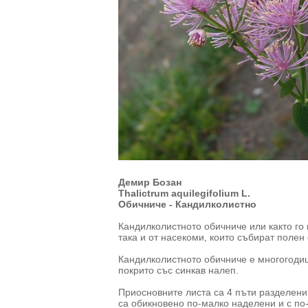
Демир Бозан
Thalictrum aquilegifolium L.
Обичниче - Кандилколистно
Кандилколистното обичниче или както го 
така и от насекоми, които събират полен 
Кандилколистното обичниче е многогоди
покрито със синкав налеп.
Приосновните листа са 4 пъти разделени
са обикновено по-малко наделени и с по-