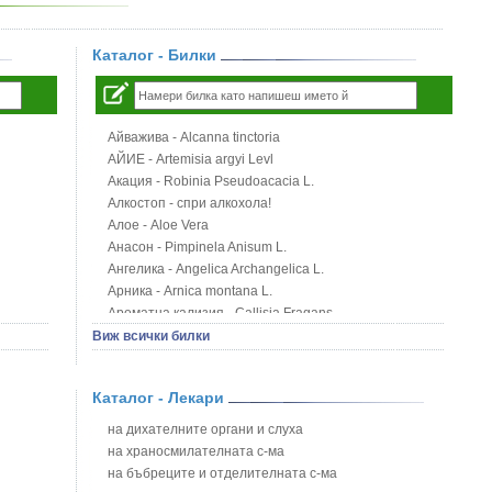
Каталог - Билки
Айважива - Alcanna tinctoria
АЙИЕ - Artemisia argyi Levl
Акация - Robinia Pseudoacacia L.
Алкостоп - спри алкохола!
Алое - Aloe Vera
Анасон - Pimpinela Anisum L.
Ангелика - Angelica Archangelica L.
Арника - Arnica montana L.
Ароматна кализия - Callisia Fragans
Арония - Sorbus melanocorpa
Виж всички билки
Бабини зъби - Tribulus terrestris
Билки за бани при хемороиди
Каталог - Лекари
Блатен аир - Acorus calamus L.
Блатен тъжник - Spirea ulmaria L.
на дихателните органи и слуха
Блян
на храносмилателната с-ма
Бобови шушулки - Phaseolus Vulgaris L.
на бъбреците и отделителната с-ма
Божур - Paeonia Decora