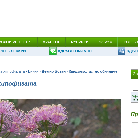
РОДНИ РЕЦЕПТИ
ХРАНЕНЕ
РУБРИКИ
ФОРУМ
КОНСУ
ЛОГ - ЛЕКАРИ
ЗДРАВЕН КАТАЛОГ
ЗДРА
на хипофизата
›
Билки
› Демир Бозан - Кандилколистно обичниче
З
 хипофизата
Пр