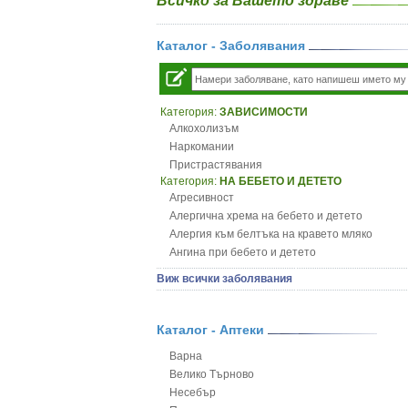
Всичко за Вашето здраве
Каталог - Заболявания
Категория:
ЗАВИСИМОСТИ
Алкохолизъм
Наркомании
Пристрастявания
Категория:
НА БЕБЕТО И ДЕТЕТО
Агресивност
Алергична хрема на бебето и детето
Алергия към белтъка на кравето мляко
Ангина при бебето и детето
Анемия при бебето и детето
Виж всички заболявания
Апетит - пълни деца
Аромотерапия и децата
Безапетитие при бебето и детето
Каталог - Аптеки
Бронхиална астма при бебето и детето
Варна
Бронхит и пневмония при деца
Велико Търново
Варицела
Несебър
Висока температура на бебето и детето