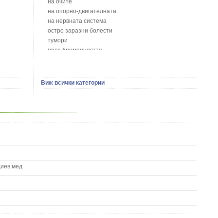
на очите
Борови връхчета - Pinus sylvestris
на опорно-двигателната
Босилек - Ocimum Basillicum
на нервната система
Брей - Tamus Communis
остро заразни болести
Брош - Rubia tinctorum L.
тумори
Бръшлян - Hedera helix L.
през бременността
Бряст - Ulmus
на сърцето и кръвоносните съдове
Бушменски отровен храст - Acokanthera oppositifolia
на устната кухина
Бял имел - Viscum album L.
сексуални проблеми
Виж всички категории
Бял оман - Inula Helenium L.
на половите органи
Бял Равнец - Achillea Millefolium L.
зависимости
Бял трън - Silybum Marianum L.
на жлезите с вътрешна секреция
Бяла бреза - Betula pendula
паразитни болести
Бяла върба - Salix Аlba
на бебето и детето
Великденче - Veronica
на кожата и венерически
Ветрогон - Eryngium Campestre
други
Вечнозелен кипарис
Вишна - Prunus cerasus L.
циев мед
Водна детелина - Menyanthes trifoliata L.
Водно Пипериче - Polygonum Hydropiper L.
Волски език - Asplenium scolopendrium
Врабчови чревца - Stellaria media L.
Вратига - Tanacetrum Vulgare