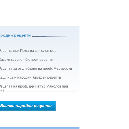
ародни рецепти
Рецепта при Подагра с пчелен мед
Високо кръвно - билкови рецепти
Рецепта за отслабване на проф. Мермерски
Кашлица – народни, билкови рецепти
Рецепта на проф. д-р Петър Манолов при
лит