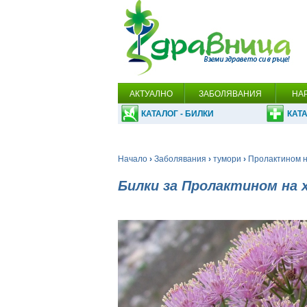
АКТУАЛНО
ЗАБОЛЯВАНИЯ
НА
КАТАЛОГ - БИЛКИ
КАТА
Начало
›
Заболявания
›
тумори
›
Пролактином 
Билки за Пролактином на