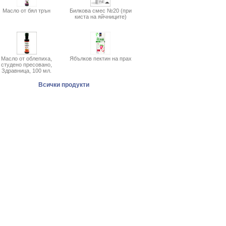
Масло от бял трън
Билкова смес №20 (при
киста на яйчниците)
Масло от облепиха,
Ябълков пектин на прах
студено пресовано,
Здравница, 100 мл.
Всички продукти