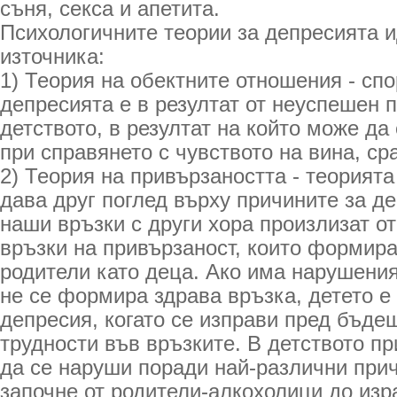
съня, секса и апетита.
Психологичните теории за депресията и
източника:
1) Теория на обектните отношения - сп
депресията е в резултат от неуспешен 
детството, в резултат на който може да
при справянето с чувството на вина, ср
2) Теория на привързаността - теорият
дава друг поглед върху причините за д
наши връзки с други хора произлизат о
връзки на привързаност, които формир
родители като деца. Ако има нарушения
не се формира здрава връзка, детето е
депресия, когато се изправи пред бъде
трудности във връзките. В детството п
да се наруши поради най-различни прич
започне от родители-алкохолици до изр