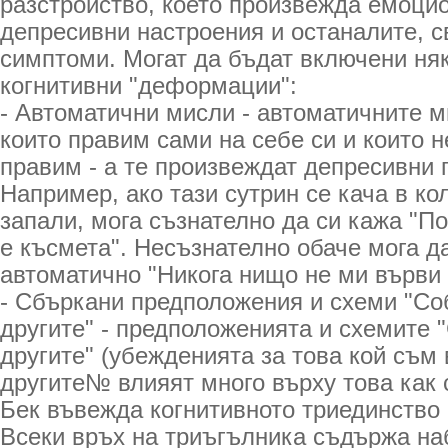
разстройство, което произвежда емоцио
депресивни настроения и останалите, с
симптоми. Могат да бъдат включени ня
когнитивни "деформации":
- Автоматични мисли - автоматичните м
които правим сами на себе си и които 
правим - а те произвеждат депресивни
Например, ако тази сутрин се кача в кол
запали, мога съзнателно да си кажа "По
е късмета". Несъзнателно обаче мога д
автоматично "Никога нищо не ми върви 
- Сбъркани предположения и схеми "Со
другите" - предположенията и схемите 
другите" (убежденията за това кой съм 
другите№ влияят много върху това как 
Бек въвежда когнитивното триединство 
Всеки връх на триъгълника съдържа на