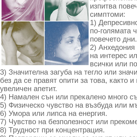
изпитва пове
симптоми:
1) Депресивн
по-голямата ч
повечето дни.
2) Анхедония
на интерес и
всички или п
3) Значителна загуба на тегло или зна
без да се правят опити за това, както 
увеличен апетит.
4) Намален сън или прекалено много съ
5) Физическо чувство на възбуда или м
6) Умора или липса на енергия.
7) Чувство на безполезност или преком
8) Трудност при концентрация.