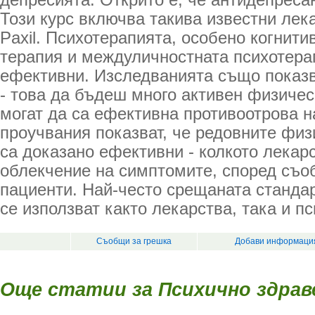
депресията. Открито е, че антидепреса
Този курс включва такива известни лека
Paxil. Психотерапията, особено когнит
терапия и междуличностната психотера
ефективни. Изследванията също показва
- това да бъдеш много активен физическ
могат да са ефективна противоотрова н
проучвания показват, че редовните фи
са доказано ефективни - колкото лекар
облекчение на симптомите, според съо
пациенти. Най-често срещаната стандар
се използват както лекарства, така и п
Съобщи за грешка
Добави информация
Още статии за Психично здрав