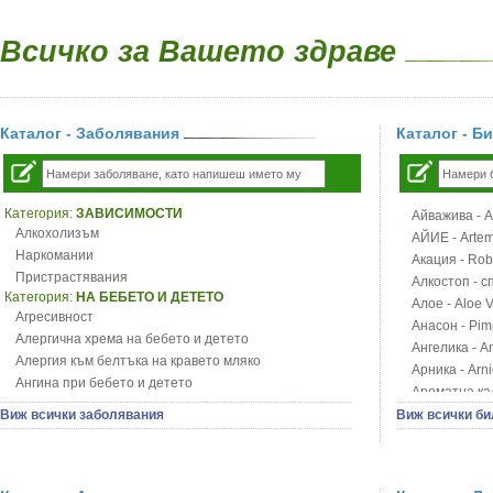
Всичко за Вашето здраве
Каталог - Заболявания
Каталог - Б
Категория:
ЗАВИСИМОСТИ
Айважива - Al
Алкохолизъм
АЙИЕ - Artemi
Наркомании
Акация - Rob
Пристрастявания
Алкостоп - с
Категория:
НА БЕБЕТО И ДЕТЕТО
Алое - Aloe 
Агресивност
Анасон - Pim
Алергична хрема на бебето и детето
Ангелика - An
Алергия към белтъка на кравето мляко
Арника - Arn
Ангина при бебето и детето
Ароматна кал
Анемия при бебето и детето
Арония - So
Виж всички заболявания
Виж всички би
Апетит - пълни деца
Бабини зъби -
Аромотерапия и децата
Билки за ба
Безапетитие при бебето и детето
Блатен аир -