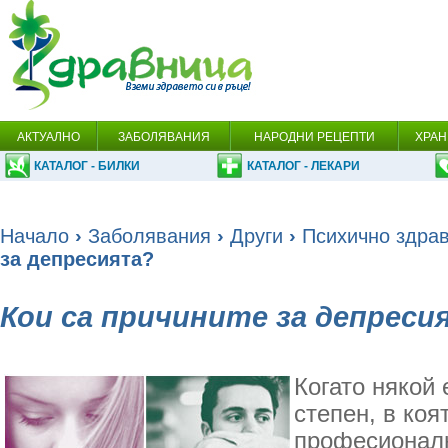
АКТУАЛНО
ЗАБОЛЯВАНИЯ
НАРОДНИ РЕЦЕПТИ
ХРАН
КАТАЛОГ - БИЛКИ
КАТАЛОГ - ЛЕКАРИ
Начало
›
Заболявания
›
Други
›
Психично здра
за депресията?
Кои са причините за депреси
Когато някой
степен, в коя
професионал