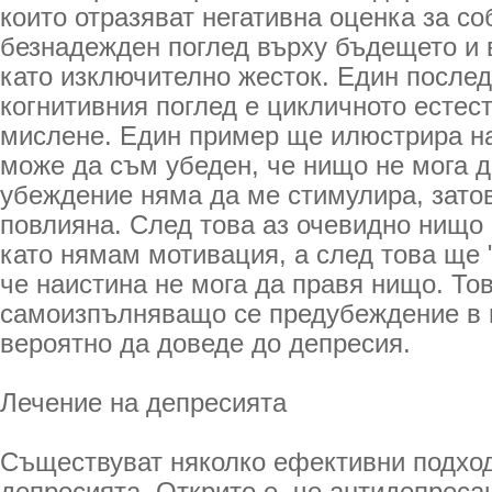
които отразяват негативна оценка за со
безнадежден поглед върху бъдещето и 
като изключително жесток. Един послед
когнитивния поглед е цикличното естес
мислене. Един пример ще илюстрира на
може да съм убеден, че нищо не мога д
убеждение няма да ме стимулира, зато
повлияна. След това аз очевидно нищо 
като нямам мотивация, а след това ще 
че наистина не мога да правя нищо. То
самоизпълняващо се предубеждение в 
вероятно да доведе до депресия.
Лечение на депресията
Съществуват няколко ефективни подход