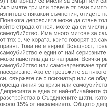
9) Повтарящи се мисли за смърт или с
Ако имате три или повече от тези симпт
изпитвате някакви съмнения, отидете н
Понякога депресията може да стане тол
който страда от нея, може да си мисли
самоубийство. Има много митове за са
от тях е, че хората, които говорят за са
правят. Това не е вярно! Всъщност, това
самоубийство е един от най-сериозните 
може наистина да го направи. Всички р
самоубийство или самонараняване тряб
насериозно. Ако се тревожите за някого
си, свържете се с психиатър или се оба
гореща линия за кризи или самоубийств
Депресията е една от най-обичайните 
разстройства в Съединените щати, като
около 15% от населението. Общото деп