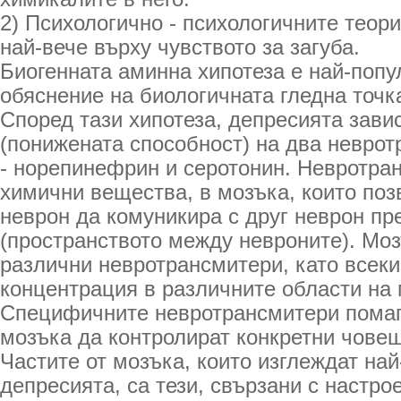
2) Психологично - психологичните теор
най-вече върху чувството за загуба.
Биогенната аминна хипотеза е най-попу
обяснение на биологичната гледна точк
Според тази хипотеза, депресията зави
(понижената способност) на два невро
- норепинефрин и серотонин. Невротра
химични вещества, в мозъка, които поз
неврон да комуникира с друг неврон пр
(пространството между невроните). Мо
различни невротрансмитери, като всеки
концентрация в различните области на 
Специфичните невротрансмитери помага
мозъка да контролират конкретни човеш
Частите от мозъка, които изглеждат на
депресията, са тези, свързани с настро