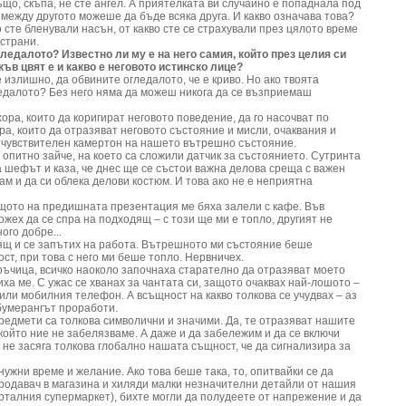
що, скъпа, не сте ангел. А приятелката ви случайно е попаднала под
между другото можеше да бъде всяка друга. И какво означава това?
 сте бленували насън, от какво сте се страхували през цялото време
тстрани.
гледалото? Известно ли му е на него самия, който през целия си
ъв цвят е и какво е неговото истинско лице?
 излишно, да обвините огледалото, че е криво. Но ако твоята
ледалото? Без него няма да можеш никога да се възприемаш
ора, които да коригират неговото поведение, да го насочват по
ра, които да отразяват неговото състояние и мисли, очаквания и
 е чувствителен камертон на нашето вътрешно състояние.
опитно зайче, на което са сложили датчик за състоянието. Сутринта
 шефът и каза, че днес ще се състои важна делова среща с важен
ам и да си облека делови костюм. И това ако не е неприятна
ащото на предишната презентация ме бяха залели с кафе. Във
жех да се спра на подходящ – с този ще ми е топло, другият не
ого добре...
ящ и се запътих на работа. Вътрешното ми състояние беше
т, при това с него ми беше топло. Нервничех.
ръчица, всичко наоколо започнаха старателно да отразяват моето
иха ме. С ужас се хванах за чантата си, защото очаквах най-лошото –
или мобилния телефон. А всъщност на какво толкова се учудвах – аз
бумерангът проработи.
редмети са толкова символични и значими. Да, те отразяват нашите
 който ние не забелязваме. А даже и да забележим и да се включи
 не засяга толкова глобално нашата същност, че да сигнализира за
 нужни време и желание. Ако това беше така, то, опитвайки се да
продавач в магазина и хиляди малки незначителни детайли от нашия
рталния супермаркет), бихте могли да полудеете от напрежение и да