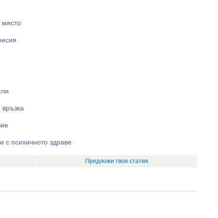
о място
ресия
сли
 връзка
вие
и с психичното здраве
Предложи твоя статия