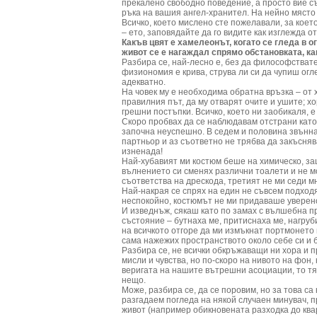
прекалено свободно поведение, а просто вие съ
ръка на вашия ангел-хранител. На нейно място 
Всичко, което мислено сте пожелавали, за което
– ето, заповядайте да го видите как изглежда о
Какъв цвят е хамелеонът, когато се гледа в о
живот се е нагаждал спрямо обстановката, как
Разбира се, най-лесно е, без да философствате
физиономия е крива, струва ли си да чупиш ог
адекватно.
На човек му е необходима обратна връзка – от х
правилния път, да му отварят очите и ушите; хо
грешни постъпки. Всичко, което ни заобикаля,
Скоро пробвах да се наблюдавам отстрани като 
започна неуспешно. В седем и половина звънна
партньор и аз съответно не трябва да закъсняв
изненада!
Най-хубавият ми костюм беше на химическо, з
вълнението си сменях различни тоалети и не мо
съответства на дрескода, третият не ми седи мн
Най-накрая се спрях на един не съвсем подход
неспокойно, костюмът не ми придаваше уверенос
И изведнъж, сякаш като по замах с вълшебна п
състояние – бутнаха ме, притиснаха ме, нагруб
на всичкото отгоре да ми измъкнат портмонето 
сама нажежих пространството около себе си и 
Разбира се, не всички обкръжаващи ни хора и п
мисли и чувства, но по-скоро на нивото на фон,
веригата на нашите вътрешни асоциации, то тя
нещо.
Може, разбира се, да се поровим, но за това са
разгадаем погледа на някой случаен минувач, 
живот (например обикновената разходка до ква