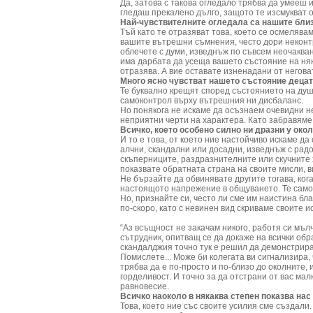
Да, затова с такова огледало трябва да умееш 
гледаш прекалено дълго, защото те изсмукват о
Най-чувствителните огледала са нашите бли
Тъй като те отразяват това, което се осмелявам
вашите вътрешни съмнения, често дори неконтр
облечете с думи, изведнъж по съвсем неочакван
има дарбата да усеща вашето състояние на няк
отразява. А вие оставате изненадани от неговат
Много ясно чувстват нашето състояние децат
Те буквално крещят според състоянието на душа
самоконтрол върху вътрешния ни дисбаланс.
Но понякога не искаме да осъзнаем очевидни н
неприятни черти на характера. Като забравяме,
Всичко, което особено силно ни дразни у окол
И то е това, от което ние настойчиво искаме да
алчни, скандални или досадни, изведнъж с рад
скъперниците, раздразнителните или скучните 
показвате обратната страна на своите мисли, в
Не бързайте да обвинявате другите тогава, кога
настоящото напрежение в общуването. Те само 
Но, признайте си, често ли сме им наистина бл
по-скоро, като с невинен вид скриваме своите и
“Аз всъщност не закачам никого, работя си мъл
сътрудник, опитващ се да докаже на всички обр
скандалджия точно тук е решил да демонстрира
Помислете... Може би колегата ви сигнализира, 
трябва да е по-просто и по-близо до околните
горделивост. И точно за да отстрани от вас ма
равновесие.
Всичко наоколо в някаква степен показва нас
Това, което ние със своите усилия сме създали