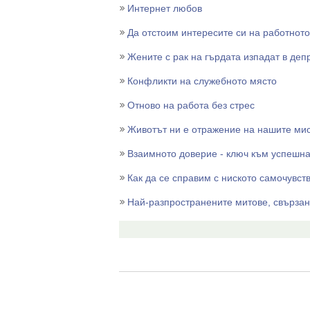
Интернет любов
Да отстоим интересите си на работнот
Жените с рак на гърдата изпадат в деп
Конфликти на служебното място
Отново на работа без стрес
Животът ни е отражение на нашите ми
Взаимното доверие - ключ към успешна
Как да се справим с ниското самочувст
Най-разпространените митове, свързан