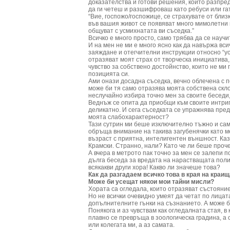
доказателства и готови решения, които разпред
да ги четеш и разшифроваш като ребуси или га
“Вие, госпожо/госпожице, се страхувате от бли
във вашия живот се появяват много мимолетни 
общуват с усмихнатата ви съседка.”
Всичко е много просто, само трябва да се науч
И на мен не ми е много ясно как да навържа вс
заяждане и отегчителни инструкции относно “у
отразяват моят страх от творческа инициатива,
чувство за собствено достойнство, които не ми 
позицията си.
Ами онази досадна съседка, вечно облечена с пе
може би тя само отразява моята собствена скл
неслучайно избира точно мен за своите беседи,
Веднъж се опита да приобщи към своите интриг
деликатно. И сега съседката се упражнява пре
моята слабохарактерност?
Тази сутрин ми беше изключително тъжно и само
обръща внимание на такива загубенячки като м
възраст с приятна, интелигентен външност. Каз
Крамски. Странно, нали? Като че ли беше проч
А вчера в метрото пак точно за мен се залепи
дълга беседа за вредата на нарастващата поли
всякакви други хора! Какво ли значеше това?
Как да разгадаем всичко това в края на краищ
Може би усещат някои мои тайни мисли?
Хората са огледала, които отразяват състояни
Но не всички очевидно умеят да четат по лицат
допълнителните гънки на съзнанието. А може б
Понякога и аз чувствам как огледалната стая, в
плавно се превръща в зоологическа градина, а с
или колегата ми, а аз самата.