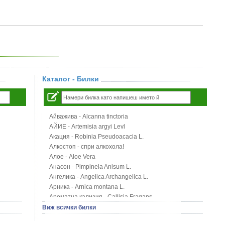
Каталог - Билки
Айважива - Alcanna tinctoria
АЙИЕ - Artemisia argyi Levl
Акация - Robinia Pseudoacacia L.
Алкостоп - спри алкохола!
Алое - Aloe Vera
Анасон - Pimpinela Anisum L.
Ангелика - Angelica Archangelica L.
Арника - Arnica montana L.
Ароматна кализия - Callisia Fragans
Арония - Sorbus melanocorpa
Виж всички билки
Бабини зъби - Tribulus terrestris