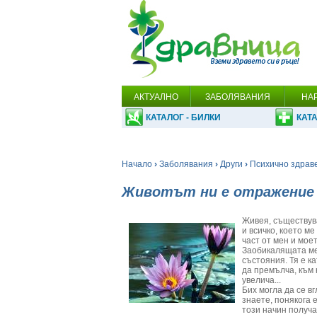
АКТУАЛНО
ЗАБОЛЯВАНИЯ
НА
КАТАЛОГ - БИЛКИ
КАТА
Начало
›
Заболявания
›
Други
›
Психично здрав
Животът ни е отражение
Живея, съществува
и всичко, което м
част от мен и мое
Заобикалящата ме
състояния. Тя е ка
да премълча, към к
увелича...
Бих могла да се в
знаете, понякога 
този начин получа