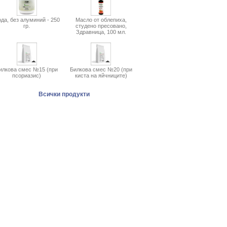
да, без алуминий - 250
Масло от облепиха,
гр.
студено пресовано,
Здравница, 100 мл.
илкова смес №15 (при
Билкова смес №20 (при
псориазис)
киста на яйчниците)
Всички продукти