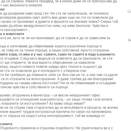
и да си служиш. Имайте предвид, че в някои даже не се препоръчва да
т нас жизнената енергия.
зки
Со
е да разкрием само пред тях. Не сте ли забелязали, че понякога
олируем душевен смут, който вие даже още не сте се осмелили да
 начин се проявяват в думите и фразите на близкия човек? Сякаш той
акво дълбоко междуличностно ниво, на ниво биополе. Чувства и
а прозорливост...
а и животните
та ни, като че ли ни призовават да се спрем и да се замислим за
Б
еща и започваме да обвиняваме хората в различни пороци и
 че това не са техни пороци, а наши собствени, просто отразени.
ните хора, го има и у нас самите, само че скрито в подсъзнанието
 се отървем. След като веднъж се осмелите да си признаете, че сте
ост ще откриете, че във вашето обкръжение са намалели
хора, защото нямате повече нужда чрез тяхната същност да
ие сте се осмелили да я погледнете с отворени очи.
то би трябвало да обвините себе си. Все пак не те, а ние сме създали
са го отразили на всеослушание. А даже трябва да им благодарим!
агодарни за такава смела постъпка? Не ги ли обвиняваме и осъждаме
стински чувства и собствените си пороци.
чаливо, вторачена в монитора – си мисли невзрачният офис
азцовото си отношение към работата, - но защо тогава този колега
 показните си изстъпления? Аз какво общо имам?”
че не си струва така старателно да се вглъбявате в процеса, че всичко
, иначе вашият трудов ентусиазъм прилича по-скоро на прекомерна
лко от образа на недостъпна непогрешимост, той ви изважда от
 самите
. Подобното привлича и отразява подобното. Не приятелката ви е с