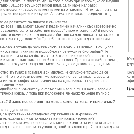
елят всичко на мястото му. Но това е само при условие, че се научиш
танки. Защото всъщност никой няма да ти каже направо:
зки отношения, защото някога някой ви е наранил. И по тази причина
връзки, несериозни и скучни. А нормалните мъже предпочитат да
ите да разчитате по лицата и събитията
ичко това. Нима моят дебел и педантичен началник със своето вечно
съвършенстване на работния процес” е мое отражение? В него се
 моето неумение да планирам работния си ден, липсата на гордост и
позволяват да казвам “не”, особено когато е нужно да отстоявам
ньоар и готова да разкаже клюки за всеки и за всичко... Всъщност
онност към пикантните подробности от чуждите биографии? Тя
 на принципа на слабото звено. Като че ли е способна да отгатва!
Ко
и и моята приятелка, но тя бързо я отказа. При това незабележимо,
ст
димно върху мен. Защо ли? Може би за да се докаже още веднъж
тно, пътувах в трамвая и си мислех, че сигурно е трудно да се
Кол
ен. И точно в този момент ме заговори непознат мъж на средна
хон
а ми, че в профил съм приличала на една известна картина на
ефе
ел мислите ми.
Цен
 подпийнал небръснат субект със съмнителна външност и започна
тическа криза. И това при положение, че наоколо беше пълно с
ата? И защо все се лепят на мен, с какво толкова ги привличам?
ето на душата ни
а, защото техните огледални отражения са изкривени от
и огледалата им са по някакъв начин криви, нереални?
 която влизам ежедневно, напускайки пределите на моя малък свят,
лед това и във филм на ужасите, в който главен герой не е съседката