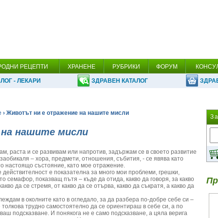
РОДНИ РЕЦЕПТИ
ХРАНЕНЕ
РУБРИКИ
ФОРУМ
КОНСУ
ЛОГ - ЛЕКАРИ
ЗДРАВЕН КАТАЛОГ
ЗДРА
е
› Животът ни е отражение на нашите мисли
З
 на нашите мисли
м, раста и се развивам или напротив, задържам се в своето развитие
е заобикаля – хора, предмети, отношения, събития, - се явява като
то настоящо състояние, като мое отражение.
 действителност е показателна за много мои проблеми, грешки,
то семафор, показващ пътя – къде да отида, какво да говоря, за какво
Пр
акво да се стремя, от какво да се отърва, какво да съкратя, а какво да
глеждам в околните като в огледало, за да разбера по-добре себе си –
е толкова трудно самостоятелно да се ориентираш в себе си, а по
ваш подсказване. И понякога не е само подсказване, а цяла верига