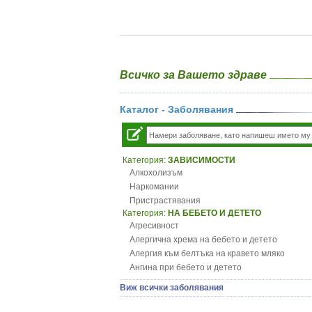
Всичко за Вашето здраве
Каталог - Заболявания
Категория:
ЗАВИСИМОСТИ
Алкохолизъм
Наркомании
Пристрастявания
Категория:
НА БЕБЕТО И ДЕТЕТО
Агресивност
Алергична хрема на бебето и детето
Алергия към белтъка на кравето мляко
Ангина при бебето и детето
Анемия при бебето и детето
Виж всички заболявания
Апетит - пълни деца
Аромотерапия и децата