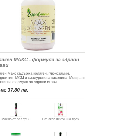
лакен МАКС - формула за здрави
ави
аген Макс съдържа колаген, глюкозамин,
дроитин, МСМ и хиалуронова киселина. Мощна и
ктивна формула за здрави стави....
а: 37.80 лв.
Масло от бял трън
Ябълков пектин на прах