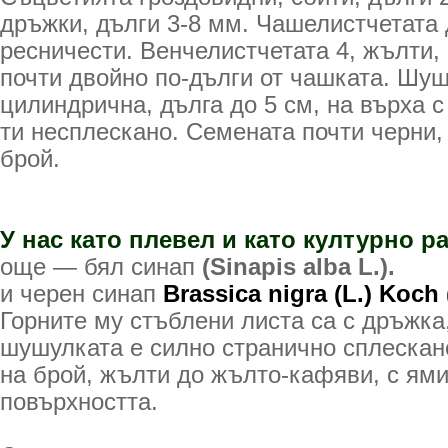
дръжки, дълги 3-8 мм. Чашелистчетата 
ресничести. Венче­листчетата 4, жълти,
почти двойно по-дълги от чашка­та. Шу
цилиндрична, дълга до 5 см, на върха с
ти несплескано. Семената почти черни, 
брой.
У нас като плевел и като културно р
още — бял синап
(Sinapis alba L.).
и черен синап
Brassica nigra (L.) Koch 
Горните му стъблени листа са с дръж­ка
шушулката е силно странично сплескано
на брой, жълти до жълто-кафяви, с ями
повърхността.