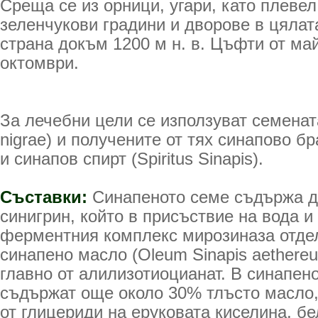
Среща се из орници, угари, като плевел
зеленчукови градини и дворове в цялат
страна докъм 1200 м н. в. Цъфти от ма
октомври.
За лечебни цели се използуват семенат
nigrae) и получените от тях синапово бр
и синапов спирт (Spiritus Sinapis).
Съставки:
Синапеното семе съдържа д
синигрин, който в присъствие на вода и
ферментния комплекс мирозиназа отделя
синапено масло (Oleum Sinapis aethere
главно от алилизотиоцианат. В синапен
съдържат още около 30% тлъсто масло,
от глицериди на еруковата киселина, б