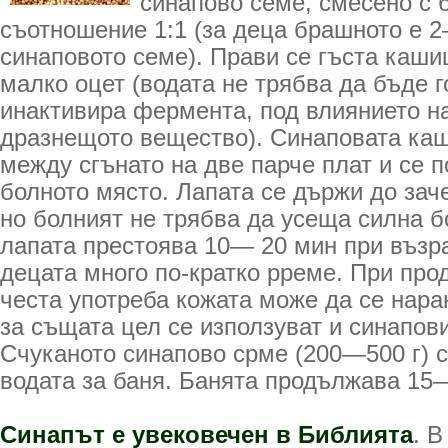
синапово семе, смесено с 
съотношение 1:1 (за деца брашното е 2
синаповото семе). Прави се гъста каши
малко оцет (водата не трябва да бъде 
инактивира фермента, под влиянието на
дразнещото вещество). Синаповата каш
между сгънато на две парче плат и се 
болното място. Лапата се държи до зач
но болният не трябва да усеща силна 
лапата престоява 10— 20 мин при възра
децата много по-кратко рреме. При пр
честа употреба кожата може да се нар
за същата цел се използуват и синапови
Счуканото синапово срме (200—500 г) с
водата за баня. Банята продължава 15
Синапът е увековечен в Библията
. В