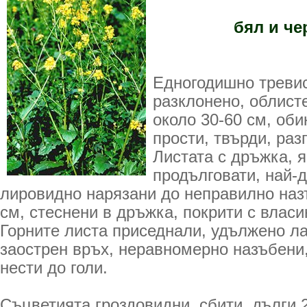
бял и че
Едногодишно тревис
разклонено, облисте
около 30-60 см, оби
прости, твърди, раз
Листата с дръжка, 
продълговати, най-
лировидно нарязани до неправилно наз
см, стеснени в дръжка, покрити с власин
Горните листа приседнали, удъл­жено л
заострен връх, неравномерно назъбени,
нести до голи.
Съцветията гроздовидни, сбити, дълги 2