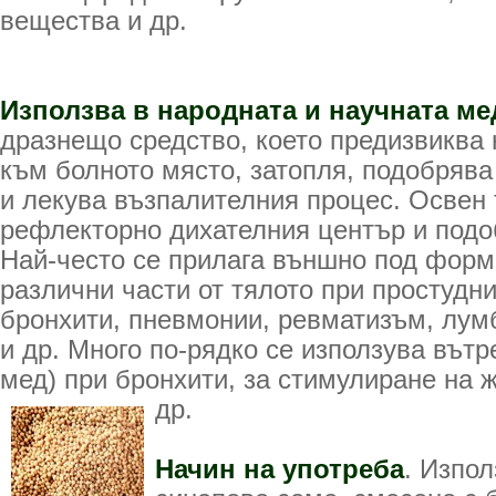
вещества и др.
Използва в народната и научната м
дразнещо средство, което предизвиква 
към болното място, затопля, подобряв
и лекува възпалителния процес. Освен 
рефлекторно дихателния център и подо
Най-често се прилага външно под форм
различни части от тялото при простудн
бронхити, пневмонии, ревматизъм, лумб
и др. Много по-рядко се използува вът
мед) при бронхити, за стимулиране на 
др.
Начин на употреба
. Изпол