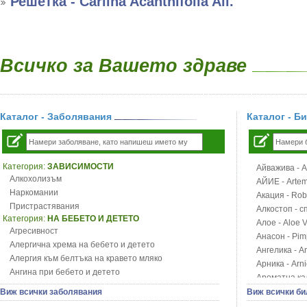
Решетка - Carlina Acanthifolia All.
Всичко за Вашето здраве
Каталог - Заболявания
Каталог - Б
Категория:
ЗАВИСИМОСТИ
Айважива - Al
Алкохолизъм
АЙИЕ - Artemi
Наркомании
Акация - Rob
Пристрастявания
Алкостоп - с
Категория:
НА БЕБЕТО И ДЕТЕТО
Алое - Aloe 
Агресивност
Анасон - Pim
Алергична хрема на бебето и детето
Ангелика - An
Алергия към белтъка на кравето мляко
Арника - Arn
Ангина при бебето и детето
Ароматна кал
Анемия при бебето и детето
Арония - So
Виж всички заболявания
Виж всички би
Апетит - пълни деца
Бабини зъби -