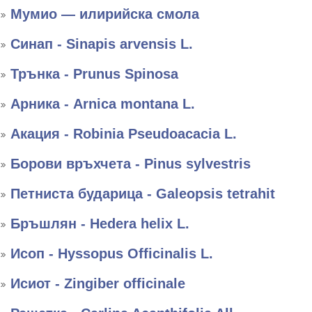
Мумио — илирийска смола
Синап - Sinapis arvensis L.
Трънка - Prunus Spinosa
Арника - Arnica montana L.
Акация - Robinia Pseudoacacia L.
Борови връхчета - Pinus sylvestris
Петниста бударица - Galeopsis tetrahit
Бръшлян - Hedera helix L.
Исоп - Hyssopus Officinalis L.
Исиот - Zingiber officinale