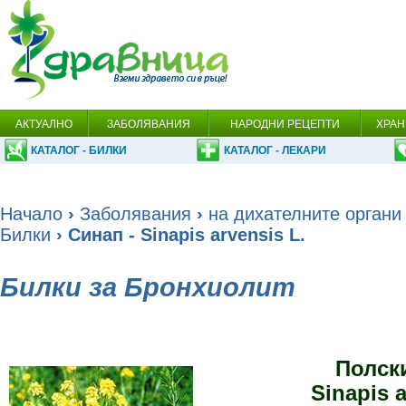
АКТУАЛНО
ЗАБОЛЯВАНИЯ
НАРОДНИ РЕЦЕПТИ
ХРАН
КАТАЛОГ - БИЛКИ
КАТАЛОГ - ЛЕКАРИ
Начало
›
Заболявания
›
на дихателните органи
Билки
› Синап - Sinapis arvensis L.
Билки за Бронхиолит
Полск
Sinapis a