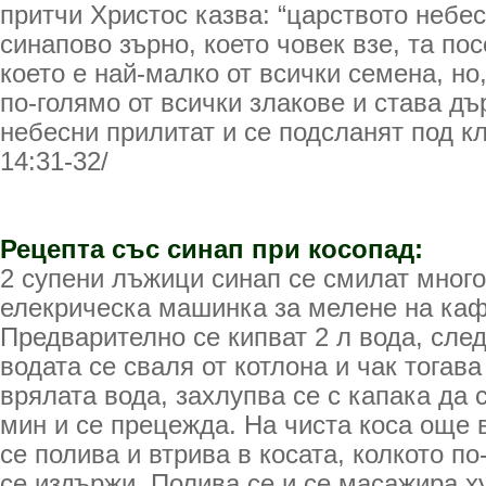
притчи Христос казва: “царството небе
синапово зърно, което човек взе, та пос
което е най-малко от всички семена, но,
по-голямо от всички злакове и става дъ
небесни прилитат и се подсланят под кл
14:31-32/
Рецепта със синап при косопад:
2 супени лъжици синап се смилат много 
елекрическа машинка за мелене на каф
Предварително се кипват 2 л вода, след
водата се сваля от котлона и чак тогава
врялата вода, захлупва се с капака да 
мин и се прецежда. На чиста коса още 
се полива и втрива в косата, колкото п
се издържи. Полива се и се масажира х