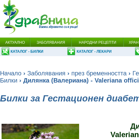
АКТУАЛНО
ЗАБОЛЯВАНИЯ
НАРОДНИ РЕЦЕПТИ
ХРАН
КАТАЛОГ - БИЛКИ
КАТАЛОГ - ЛЕКАРИ
Начало
›
Заболявания
›
през бременността
›
Ге
Билки
› Дилянка (Валериана) - Valeriana offici
Билки за Гестационен диабе
Д
Valerian