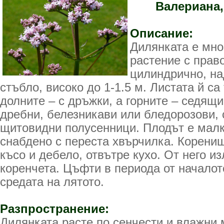
Валериана,
Описание:
Дилянката е мно
растение с право
цилиндрично, н
стъбло, високо до 1-1.5 м. Листата й са
долните – с дръжки, а горните – седящи
дребни, белезникави или бледорозови, 
щитовидни полусенници. Плодът е малк
снабдено с переста хвърчилка. Коренищ
късо и дебело, отвътре кухо. От него и
коренчета. Цъфти в периода от началот
средата на лятото.
Разпространение:
Дилянката расте по сенчести и влажни м