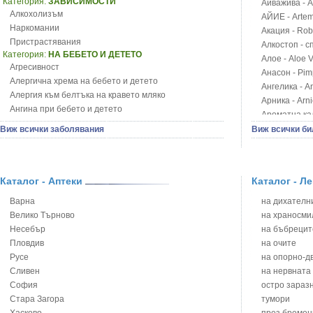
Категория:
ЗАВИСИМОСТИ
Айважива - Al
Алкохолизъм
АЙИЕ - Artemi
Наркомании
Акация - Rob
Пристрастявания
Алкостоп - с
Категория:
НА БЕБЕТО И ДЕТЕТО
Алое - Aloe 
Агресивност
Анасон - Pim
Алергична хрема на бебето и детето
Ангелика - An
Алергия към белтъка на кравето мляко
Арника - Arn
Ангина при бебето и детето
Ароматна кал
Анемия при бебето и детето
Арония - So
Виж всички заболявания
Виж всички би
Апетит - пълни деца
Бабини зъби -
Аромотерапия и децата
Билки за ба
Безапетитие при бебето и детето
Блатен аир -
Бронхиална астма при бебето и детето
Каталог - Аптеки
Каталог - Л
Блатен тъжни
Бронхит и пневмония при деца
Блян
Варна
на дихателни
Варицела
Бобови шушул
Велико Търново
на храносми
Висока температура на бебето и детето
Божур - Paeo
Несебър
на бъбрецит
Възпаление на ушите на бебето и детето
Борови връхче
Пловдив
на очите
Глисти
Босилек - Oc
Русе
на опорно-д
Грижа за пъпа на новороденото
Брей - Tamu
Сливен
на нервната
Грип при бебето и детето
Брош - Rubia 
София
остро зараз
Гърч
Бръшлян - He
Стара Загора
тумори
Да отгледам и възпитам детето си
Бряст - Ulmu