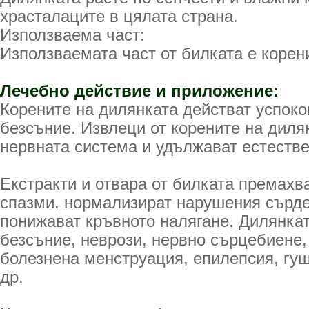
храсталаците в цялата страна.
Използваема част:
Използваемата част от билката е корен
Лечебно действие и приложение:
Корените на дилянката действат успоко
безсъние. Извлеци от корените на диля
нервната система и удължават естестве
Екстракти и отвара от билката премахв
спазми, нормализират нарушения сърд
понижават кръвното налягане. Дилянкат
безсъние, неврози, нервно сърцебиене,
болезнена менструация, епилепсия, гуш
др.