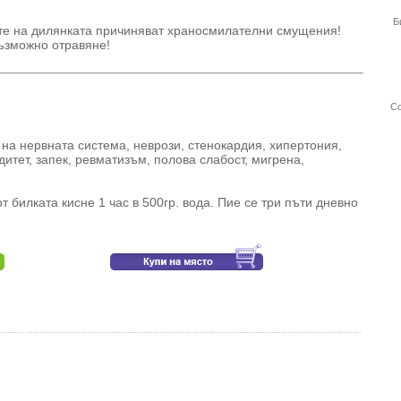
Б
те на дилянката причиняват храносмилателни смущения!
възможно отравяне!
Со
на нервната система, неврози, стенокардия, хипертония,
дитет, запек, ревматизъм, полова слабост, мигрена,
т билката кисне 1 час в 500гр. вода. Пие се три пъти дневно