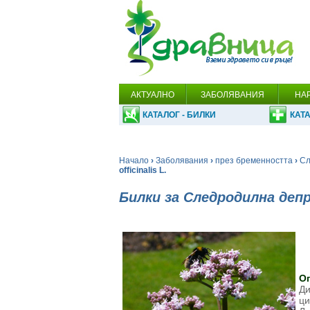
АКТУАЛНО
ЗАБОЛЯВАНИЯ
НА
КАТАЛОГ - БИЛКИ
КАТА
Начало
›
Заболявания
›
през бременността
›
Сл
officinalis L.
Билки за Следродилна деп
О
Ди
ци