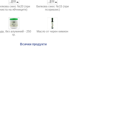
илкова смес №20 (при
Билкова смес №15 (при
киста на яйчниците)
псориазис)
да, без алуминий - 250
Масло от черен кимион
гр.
Всички продукти