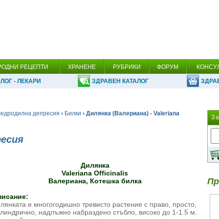
РОДНИ РЕЦЕПТИ
ХРАНЕНЕ
РУБРИКИ
ФОРУМ
КОНСУ
ЛОГ - ЛЕКАРИ
ЗДРАВЕН КАТАЛОГ
ЗДРА
едродилна депресия
›
Билки
› Дилянка (Валериана) - Valeriana
З
ресия
Дилянка
Valeriana Officinalis
Пр
Валериана, Котешка билка
писание:
лянката е многогодишно тревисто растение с право, просто,
линдрично, надлъжно набраздено стъбло, високо до 1-1.5 м.