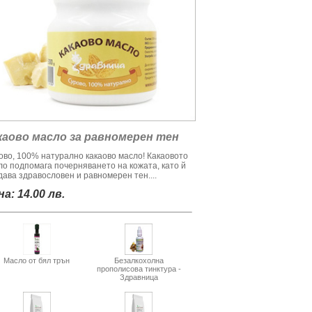
каово масло за равномерен тен
ово, 100% натурално какаово масло! Какаовото
ло подпомага почерняването на кожата, като й
дава здравословен и равномерен тен....
а: 14.00 лв.
Масло от бял трън
Безалкохолна
прополисова тинктура -
Здравница