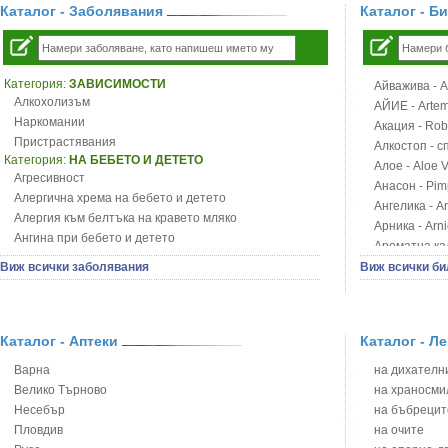
Каталог - Заболявания
Каталог - Б
Категория:
ЗАВИСИМОСТИ
Айважива - Al
Алкохолизъм
АЙИЕ - Artemi
Наркомании
Акация - Rob
Пристрастявания
Алкостоп - с
Категория:
НА БЕБЕТО И ДЕТЕТО
Алое - Aloe 
Агресивност
Анасон - Pim
Алергична хрема на бебето и детето
Ангелика - An
Алергия към белтъка на кравето мляко
Арника - Arn
Ангина при бебето и детето
Ароматна кал
Анемия при бебето и детето
Арония - So
Виж всички заболявания
Виж всички би
Апетит - пълни деца
Бабини зъби -
Аромотерапия и децата
Билки за ба
Безапетитие при бебето и детето
Блатен аир -
Бронхиална астма при бебето и детето
Каталог - Аптеки
Каталог - Л
Блатен тъжни
Бронхит и пневмония при деца
Блян
Варна
на дихателни
Варицела
Бобови шушул
Велико Търново
на храносми
Висока температура на бебето и детето
Божур - Paeo
Несебър
на бъбрецит
Възпаление на ушите на бебето и детето
Борови връхче
Пловдив
на очите
Глисти
Босилек - Oc