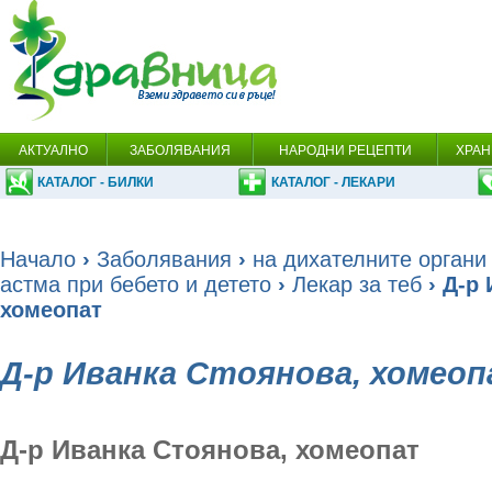
АКТУАЛНО
ЗАБОЛЯВАНИЯ
НАРОДНИ РЕЦЕПТИ
ХРАН
КАТАЛОГ - БИЛКИ
КАТАЛОГ - ЛЕКАРИ
Начало
›
Заболявания
›
на дихателните органи
астма при бебето и детето
›
Лекар за теб
› Д-р
хомеопат
Д-р Иванка Стоянова, хомео
Д-р Иванка Стоянова, хомеопат