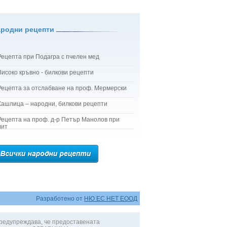
ародни рецепти
Рецепта при Подагра с пчелен мед
Високо кръвно - билкови рецепти
Рецепта за отслабване на проф. Мермерски
Кашлица – народни, билкови рецепти
Рецепта на проф. д-р Петър Манолов при
лит
Разработено от
НЮ ЕС НЕТ ЕООД
редупреждава, че предоставената