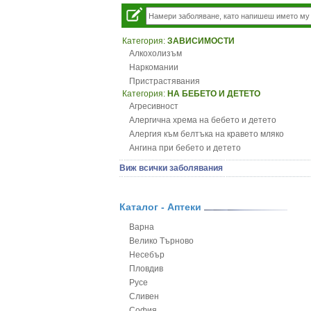
Категория:
ЗАВИСИМОСТИ
Алкохолизъм
Наркомании
Пристрастявания
Категория:
НА БЕБЕТО И ДЕТЕТО
Агресивност
Алергична хрема на бебето и детето
Алергия към белтъка на кравето мляко
Ангина при бебето и детето
Анемия при бебето и детето
Виж всички заболявания
Апетит - пълни деца
Аромотерапия и децата
Безапетитие при бебето и детето
Каталог - Аптеки
Бронхиална астма при бебето и детето
Варна
Бронхит и пневмония при деца
Велико Търново
Варицела
Несебър
Висока температура на бебето и детето
Пловдив
Възпаление на ушите на бебето и детето
Русе
Глисти
Сливен
Грижа за пъпа на новороденото
София