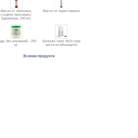
Масло от облепиха,
Масло от черен кимион
студено пресовано,
Здравница, 100 мл.
да, без алуминий - 250
Билкова смес №20 (при
гр.
киста на яйчниците)
Всички продукти