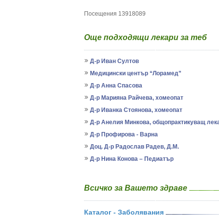
Посещения 13918089
Още подходящи лекари за теб
Д-р Иван Султов
Медицински център “Лорамед”
Д-р Анна Спасова
Д-р Марияна Райчева, хомеопат
Д-р Иванка Стоянова, хомеопат
Д-р Анелия Минкова, общопрактикуващ лек
Д-р Профирова - Варна
Доц. Д-р Радослав Радев, Д.М.
Д-р Нина Конова – Педиатър
Всичко за Вашето здраве
Каталог - Заболявания