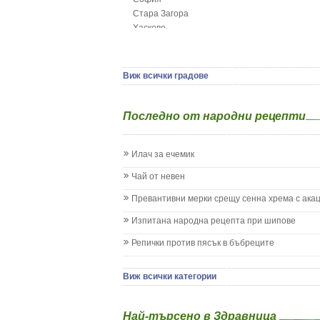
Грип при бебето и детето
Стара Загора
Гърч
Хасково
Да отгледам и възпитам детето си
Ямбол
Детска церебрална парализа
Детски аутизъм
Детски диабет
Виж всички градове
Екземи при деца
Епилепсия при деца
Последно от народни рецепти
Жълтеница
Запек на бебето и детето
Заушка
Илач за ечемик
Имунизационен календар
Кашлица при бебето и детето
Чай от невен
Коклюш при бебето и детето
Превантивни мерки срещу сенна хрема с ака
Колики
Менингит
Изпитана народна рецепта при шипове
Млечни зъби
Репички против пясък в бъбреците
Млечница
Морбили
Нощно напикаване - енуреза
Виж всички категории
Отит
Отравяне
Най-търсено в Здравница
Плач