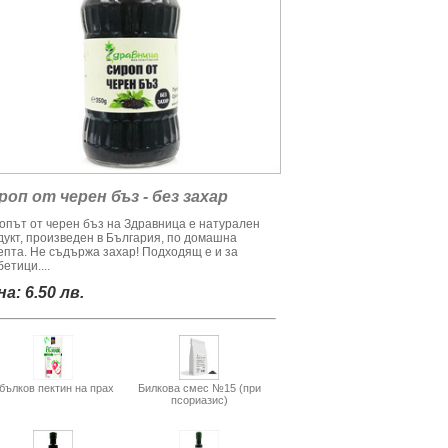
роп от черен бъз - без захар
опът от черен бъз на Здравница е натурален
дукт, произведен в България, по домашна
епта. Не съдържа захар! Подходящ е и за
етици....
а: 6.50 лв.
бълков пектин на прах
Билкова смес №15 (при
псориазис)