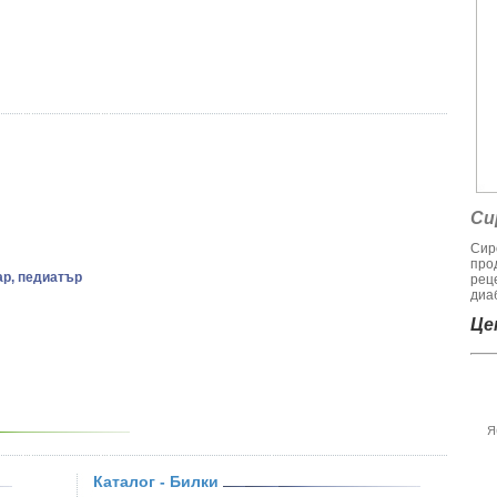
Си
Сир
про
ар, педиатър
рец
диаб
Цен
Я
Каталог - Билки