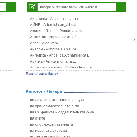
Айважива - Alcanna tinctoria
АЙИЕ - Artemisia argyi Levl
Акация - Robinia Pseudoacacia L.
Алкостоп - спри алкохола!
Со
Алое - Aloe Vera
Анасон - Pimpinela Anisum L.
Ангелика - Angelica Archangelica L.
Арника - Arnica montana L.
Ароматна кализия - Callisia Fragans
Арония - Sorbus melanocorpa
Виж всички билки
Бабини зъби - Tribulus terrestris
Билки за бани при хемороиди
Каталог - Лекари
Блатен аир - Acorus calamus L.
Блатен тъжник - Spirea ulmaria L.
на дихателните органи и слуха
Блян
на храносмилателната с-ма
Бобови шушулки - Phaseolus Vulgaris L.
на бъбреците и отделителната с-ма
Божур - Paeonia Decora
на очите
Борови връхчета - Pinus sylvestris
на опорно-двигателната
Босилек - Ocimum Basillicum
на нервната система
Брей - Tamus Communis
остро заразни болести