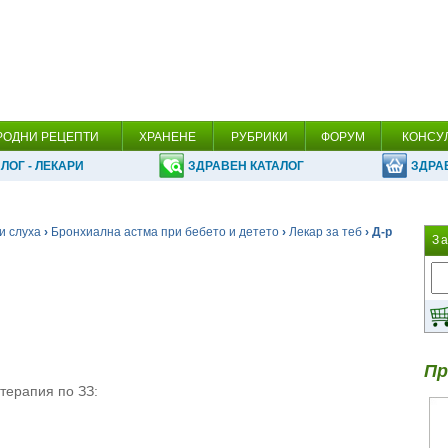
РОДНИ РЕЦЕПТИ
ХРАНЕНЕ
РУБРИКИ
ФОРУМ
КОНСУ
ЛОГ - ЛЕКАРИ
ЗДРАВЕН КАТАЛОГ
ЗДРА
и слуха
›
Бронхиална астма при бебето и детето
›
Лекар за теб
› Д-р
З
Пр
терапия по ЗЗ: