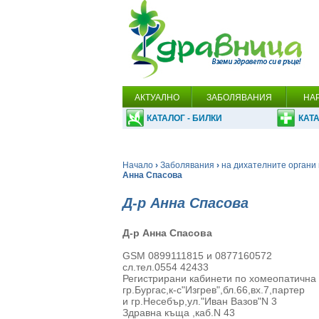
АКТУАЛНО
ЗАБОЛЯВАНИЯ
НА
КАТАЛОГ - БИЛКИ
КАТА
Начало
›
Заболявания
›
на дихателните органи 
Анна Спасова
Д-р Анна Спасова
Д-р Анна Спасова
GSM 0899111815 и 0877160572
сл.тел.0554 42433
Регистрирани кабинети по хомеопатична 
гр.Бургас,к-с"Изгрев",бл.66,вх.7,партер
и гр.Несебър,ул."Иван Вазов"N 3
Здравна къща ,каб.N 43