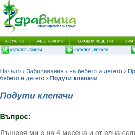
АКТУАЛНО
ЗАБОЛЯВАНИЯ
НАРОДНИ РЕЦЕПТИ
ХРАН
КАТАЛОГ - БИЛКИ
КАТАЛОГ - ЛЕКАРИ
Начало
›
Заболявания
›
на бебето и детето
›
Пр
бебето и детето
› Подути клепачи
Подути клепачи
Въпрос
:
Дъщеря ми е на 4 месеца и от една се