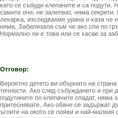
като се събуди клепачите и са подути. 
самите очи, не залепват, няма секрети.
лекарка, изследвахме урина и каза че 
няма. Забелязала съм че ако спи по гръ
Нормално ли е това или се касае за за
Отговор:
Вероятно детето ви обърнато на страна
течности. Ако след събуждането и при
подутините по клепачите спадат, няма 
притеснявате. Ако обаче се задържат дъ
ъглите на окото се появи и най-малкия 