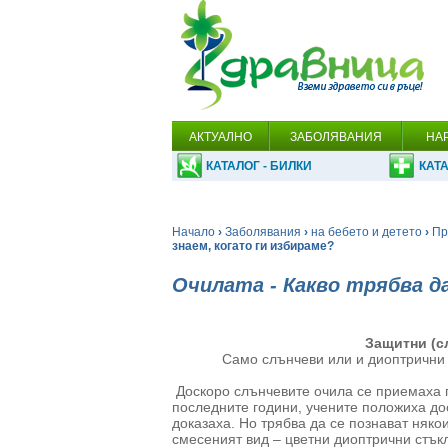
АКТУАЛНО
ЗАБОЛЯВАНИЯ
НА
КАТАЛОГ - БИЛКИ
КАТА
Начало
›
Заболявания
›
на бебето и детето
›
Пр
знаем, когато ги избираме?
Очилата - Какво трябва да
Защитни (с
Само слънчеви или и диоптрич
Доскоро слънчевите очила се приемаха п
последните години, учените положиха дос
доказаха. Но трябва да се познават някои
смесеният вид – цветни диоптрични стъкл