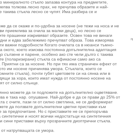
то минералното стъкло запазва контура на предметите,
лепва толкова лесно прах, не пречупва образите и най-
е такива стъкла лесно се чупят. Има разбира се и
же да се окаже и по-удобна за носене (не тежи на носа и не
ви приемлива за очила за малки деца), но лесно се
ите прашинки изкривяват образите. Освен това не винаги
п
едни и едва забележимо пречупват образа. Това изморява
ги важни подробности Когато очилата са в нюанси тъмно-
на окото, което изисква постоянна допълнителна адаптация
до сълзене и парене, особено ако сте чели дълго с такива
ите (поларизирани) стъкла са ефикасни само ако са
 Приятни са за носене. Но при тях има страничен ефект от
ото им носене причинява умора. Стъклата, които се
мните стъкла), почти губят цветовете си на сянка или в
дящи за хора, които имат нужда от постоянно носене на
зят от силно слънце.
оянно можете да ги подложите на допълнително оцветяване.
ва е така нар. опушване. Най-добре е да се прави до 25% от
та с очите, пази ги от силно светлина, не се деформират
жете да ползвате допълнителни цветни приставки към
е за предпочитане. Но с приставките не се препоръчва
 синтетични и носят всички недостатъци на синтетичния
и сини приставки върху прозрачните диоптрични стъкла.
 от натрупващата се умора.