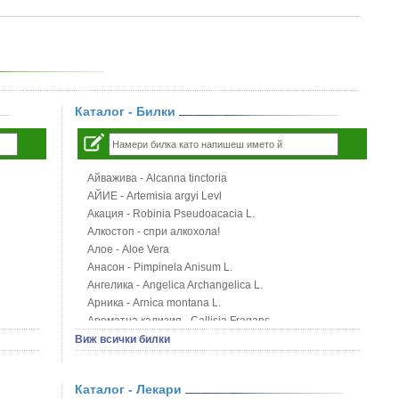
Каталог - Билки
Айважива - Alcanna tinctoria
АЙИЕ - Artemisia argyi Levl
Акация - Robinia Pseudoacacia L.
Алкостоп - спри алкохола!
Алое - Aloe Vera
Анасон - Pimpinela Anisum L.
Ангелика - Angelica Archangelica L.
Арника - Arnica montana L.
Ароматна кализия - Callisia Fragans
Арония - Sorbus melanocorpa
Виж всички билки
Бабини зъби - Tribulus terrestris
Билки за бани при хемороиди
Каталог - Лекари
Блатен аир - Acorus calamus L.