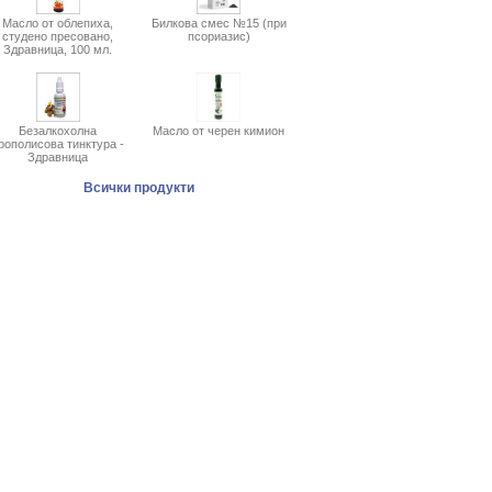
Масло от облепиха,
Билкова смес №15 (при
студено пресовано,
псориазис)
Здравница, 100 мл.
Безалкохолна
Масло от черен кимион
рополисова тинктура -
Здравница
Всички продукти