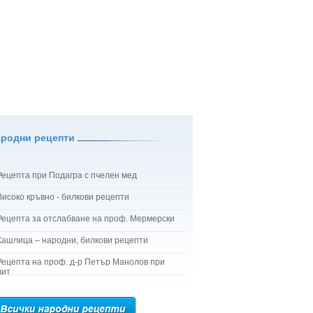
ародни рецепти
Рецепта при Подагра с пчелен мед
Високо кръвно - билкови рецепти
Рецепта за отслабване на проф. Мермерски
Кашлица – народни, билкови рецепти
Рецепта на проф. д-р Петър Манолов при
лит