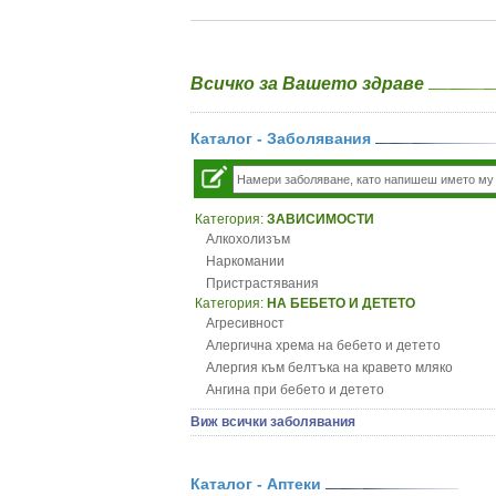
Всичко за Вашето здраве
Каталог - Заболявания
Категория:
ЗАВИСИМОСТИ
Алкохолизъм
Наркомании
Пристрастявания
Категория:
НА БЕБЕТО И ДЕТЕТО
Агресивност
Алергична хрема на бебето и детето
Алергия към белтъка на кравето мляко
Ангина при бебето и детето
Анемия при бебето и детето
Виж всички заболявания
Апетит - пълни деца
Аромотерапия и децата
Безапетитие при бебето и детето
Каталог - Аптеки