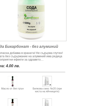
да Бикарбонат - без алуминий
опасна добавка в храната! Не съдържа глутен!
ата без съдържание на алуминий има редица
оприятни ефекти за здравето....
а: 4.00 лв.
Масло от бял трън
Билкова смес №20 (при
киста на яйчниците)