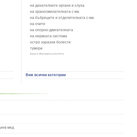
Блатен тъжник - Spirea ulmaria L.
на дихателните органи и слуха
Блян
на храносмилателната с-ма
Бобови шушулки - Phaseolus Vulgaris L.
на бъбреците и отделителната с-ма
Божур - Paeonia Decora
на очите
Борови връхчета - Pinus sylvestris
на опорно-двигателната
Босилек - Ocimum Basillicum
на нервната система
Брей - Tamus Communis
остро заразни болести
Брош - Rubia tinctorum L.
тумори
Бръшлян - Hedera helix L.
през бременността
Бряст - Ulmus
на сърцето и кръвоносните съдове
Бушменски отровен храст - Acokanthera oppositifolia
на устната кухина
Бял имел - Viscum album L.
сексуални проблеми
Виж всички категории
Бял оман - Inula Helenium L.
на половите органи
Бял Равнец - Achillea Millefolium L.
зависимости
Бял трън - Silybum Marianum L.
на жлезите с вътрешна секреция
Бяла бреза - Betula pendula
паразитни болести
Бяла върба - Salix Аlba
на бебето и детето
Великденче - Veronica
на кожата и венерически
Ветрогон - Eryngium Campestre
други
Вечнозелен кипарис
Вишна - Prunus cerasus L.
циев мед
Водна детелина - Menyanthes trifoliata L.