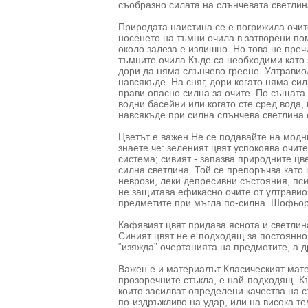
съобразно силата на слънчевата светлин
Природата наистина се е погрижила очит
носенето на тъмни очила в затворени по
около залеза е излишно. Но това не преч
тъмните очила Къде са необходими като 
дори да няма слънчево греене. Ултравио
навсякъде. На сняг, дори когато няма си
прави опасно силна за очите. По същата
водни басейни или когато сте сред вода,
навсякъде при силна слънчева светлина 
Цветът е важен Не се подавайте на модни
знаете че: зеленият цвят успокоява очит
система; сивият - запазва природните ц
силна светлина. Той се препоръчва като 
неврози, леки депресивни състояния, пси
не защитава ефикасно очите от ултравио
предметите при мъгла по-силна. Шофьори
Кафявият цвят придава яснота и светлин
Синият цвят не е подходящ за постоянно 
“изяжда” очертанията на предметите, а 
Важен е и материалът Класическият мате
прозоречните стъкла, е най-подходящ. Къ
които засилват определени качества на с
по-издръжливо на удар, или на висока те