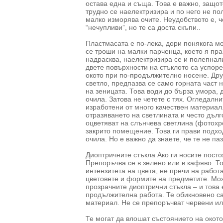
остава една и съща. Това е важно, защо
трудно се наелектризира и по него не по
малко изморява очите. Неудобството е, ч
“нечупливи”, но те са доста скъпи..
Пластмасата е по-лека, дори понякога мо
се троши на малки парченца, което я пра
надрасква, наелектризира се и полепнал
двете повърхности на стъклото са успор
окото при по-продължително носене. Дру
светло, предпазва се само горната част 
на зеницата. Това води до бърза умора, 
очила. Затова не четете с тях. Огледалн
изработени от много качествен материал.
отразяването на светлината и често дълг
оцветяват на слънчева светлина (фотохро
закрито помещение. Това ги прави подхо
очила. Но е важно да знаете, че те не па
Диоптричните стъкла Ако ги носите пост
Препоръчва се в зелено или в кафяво. То
интензитета на цвета, не пречи на работа
цветовете и формите на предметите. Мо
прозрачните диоптрични стъкла – и това 
продължителна работа. Те обикновено са
материал. Не се препоръчват червени ил
Те могат да влошат състоянието на окото