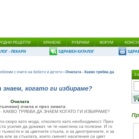
РОДНИ РЕЦЕПТИ
ХРАНЕНЕ
РУБРИКИ
ФОРУМ
КОНСУ
ЛОГ - ЛЕКАРИ
ЗДРАВЕН КАТАЛОГ
ЗДРА
облеми с очите на бебето и детето
› Очилата - Какво трябва да
З
 знаем, когато ги избираме?
Очилата
лънчеви) очила и през зимата
ни - КАКВО ТРЯБВА ДА ЗНАЕМ КОГАТО ГИ ИЗБИРАМЕ?
Пр
о-скоро като мода, отколкото като необходимост. През
та усилия да докажат, че те наистина са полезни. И го
 тънкости и за цветните стъкла, и за диоптричните, и за
а или за стъклата, които сменят наситения си цвят