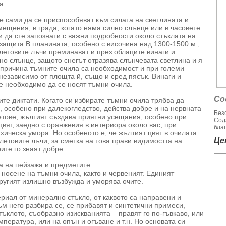
а.
е сами да се приспособяват към силата на светлината и
мещения, в града, когато няма силно слънце или в часовете
и да сте запознати с важни подробности около стъклата на
защита В планината, особено с височина над 1300-1500 м.,
летовите лъчи преминават и през облаците винаги и
лно слънце, защото снегът отразява слънчевата светлина и я
 причина тъмните очила са необходимост и при големи
 независимо от площта й, също и сред пясък. Винаги и
е необходимо да се носят тъмни очила.
Со
те диктати. Когато си избирате тъмни очила трябва да
е, особено при далекогледство, действа добре и на нервната
Без
ветове; жълтият създава приятни усещания, особено при
Сод
цвят, заедно с оранжевия в интериора около вас, при
благ
хическа умора. Но особеното е, че жълтият цвят в очилата
Цен
летовите лъчи; за сметка на това прави видимостта на
те го знаят добре.
а на пейзажа и предметите.
носене на тъмни очила, както и червеният. Единият
другият излишно възбужда и уморява очите.
риал от минерално стъкло, от каквото са направени и
м него разбира се, се прибавят и синтетични примеси,
тъклото, съобразно изискванията – правят го по-гъвкаво, или
мпература, или на опън и огъване и т.н. Но основата си