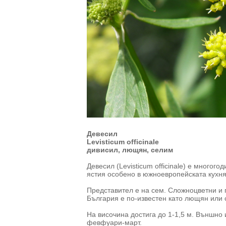
Девесил
Levisticum officinale
дивисил, лющян, селим
Девесил (Levisticum officinale) е многог
ястия особено в южноевропейската кухня
Представител е на сем. Сложноцветни и 
България е по-известен като лющян или 
На височина достига до 1-1,5 м. Външно 
февфуари-март.