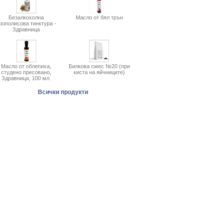
Безалкохолна
Масло от бял трън
рополисова тинктура -
Здравница
Масло от облепиха,
Билкова смес №20 (при
студено пресовано,
киста на яйчниците)
Здравница, 100 мл.
Всички продукти