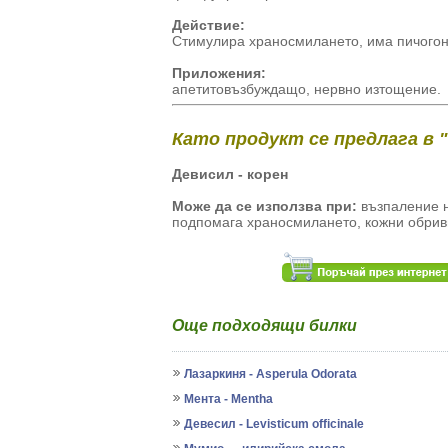
Действие:
Стимулира храносмилането, има пичогонн
Приложения:
апетитовъзбуждащо, нервно изтощение.
Като продукт се предлага в 
Девисил - корен
Може да се използва при:
възпаление н
подпомага храносмилането, кожни обрив
Още подходящи билки
Лазаркиня - Asperula Odorata
Мента - Mentha
Девесил - Levisticum officinale