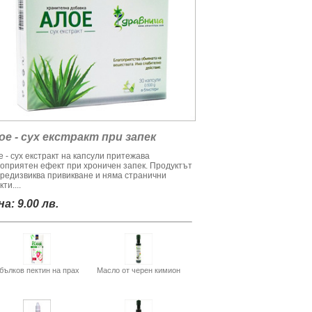
ое - сух екстракт при запек
 - сух екстракт на капсули притежава
гоприятен ефект при хроничен запек. Продуктът
предизвиква привикване и няма странични
ти....
а: 9.00 лв.
бълков пектин на прах
Масло от черен кимион