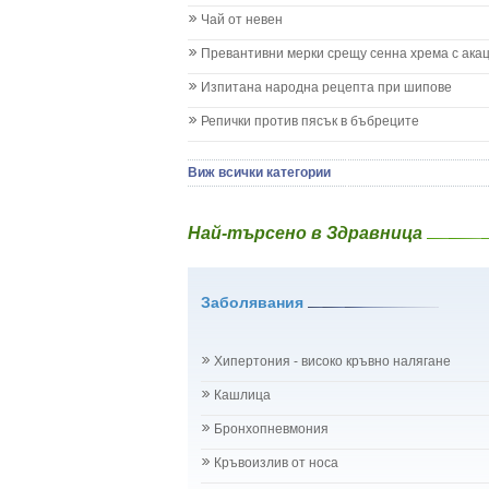
Кашлица при бебето и детето
Чай от невен
Коклюш при бебето и детето
Превантивни мерки срещу сенна хрема с ака
Колики
Менингит
Изпитана народна рецепта при шипове
Млечни зъби
Репички против пясък в бъбреците
Млечница
Морбили
Нощно напикаване - енуреза
Виж всички категории
Отит
Отравяне
Най-търсено в Здравница
Плач
Подсичане
Проблеми в пикочните пътища и бъбреците
Заболявания
Проблеми с очите на бебето и детето
Разстройство - диария при бебето и детето
Рахит
Хипертония - високо кръвно налягане
Рубеола
Температура - висока
Кашлица
Травми на бебето и детето
Бронхопневмония
Хрема при бебето и детето
Категория:
НА БЪБРЕЦИТЕ И ОТДЕЛИТЕЛНАТ
Кръвоизлив от носа
Бъбреци