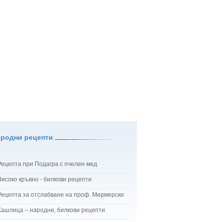
ародни рецепти
Рецепта при Подагра с пчелен мед
Високо кръвно - билкови рецепти
Рецепта за отслабване на проф. Мермерски
Кашлица – народни, билкови рецепти