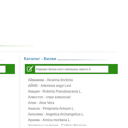
Каталог - Билки
Айважива - Alcanna tinctoria
АЙИЕ - Artemisia argyi Levl
Акация - Robinia Pseudoacacia L.
Алкостоп - спри алкохола!
Алое - Aloe Vera
Анасон - Pimpinela Anisum L.
Ангелика - Angelica Archangelica L.
Арника - Arnica montana L.
Ароматна кализия - Callisia Fragans