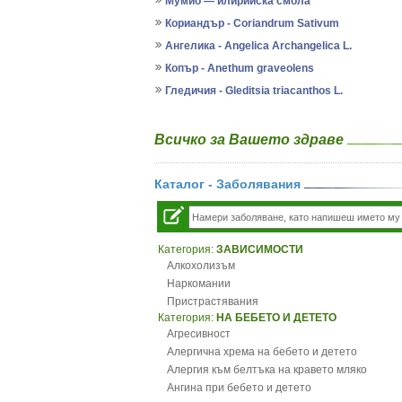
Мумио — илирийска смола
Кориандър - Coriandrum Sativum
Ангелика - Angelica Archangelica L.
Копър - Anethum graveolens
Гледичия - Gleditsia triacanthos L.
Всичко за Вашето здраве
Каталог - Заболявания
Категория:
ЗАВИСИМОСТИ
Алкохолизъм
Наркомании
Пристрастявания
Категория:
НА БЕБЕТО И ДЕТЕТО
Агресивност
Алергична хрема на бебето и детето
Алергия към белтъка на кравето мляко
Ангина при бебето и детето