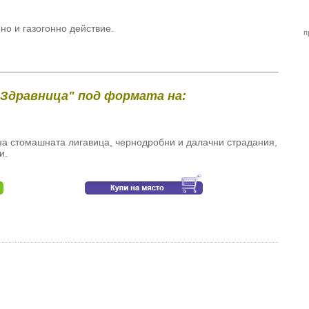
о и газогонно действие.
п
"Здравница" под формата на:
а стомашната лигавица, чернодробни и далачни страдания,
и.