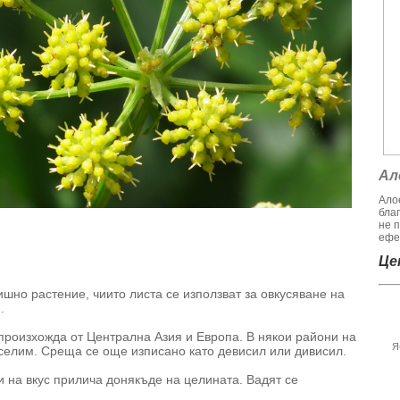
Ал
Алое
бла
не 
ефек
Цен
одишно растение, чиито листа се използват за овкусяване на
.
произхожда от Централна Азия и Европа. В някои райони на
Я
селим. Среща се още изписано като девисил или дивисил.
и на вкус прилича донякъде на целината. Вадят се