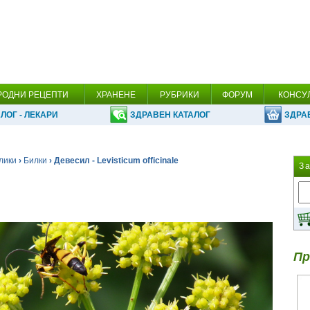
РОДНИ РЕЦЕПТИ
ХРАНЕНЕ
РУБРИКИ
ФОРУМ
КОНСУ
ЛОГ - ЛЕКАРИ
ЗДРАВЕН КАТАЛОГ
ЗДРА
лики
›
Билки
› Девесил - Levisticum officinale
З
Пр