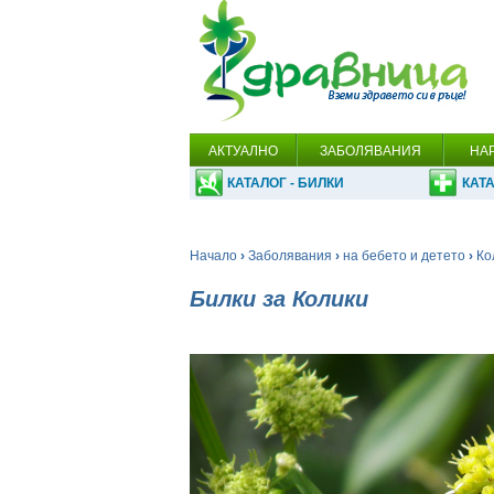
АКТУАЛНО
ЗАБОЛЯВАНИЯ
НА
КАТАЛОГ - БИЛКИ
КАТА
Начало
›
Заболявания
›
на бебето и детето
›
Ко
Билки за Колики