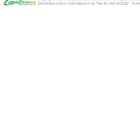
Змийско мляк
Бронхиолит
Zdravnitza.com е собственост на "Ню Ес Нет ЕООД" :
Усло
Зърнастец -
Бронхит
Иглика - Fl. 
Бронхопневмония
Изсипливче -
Възпаление на тъпанчето
Исиот - Zingib
Възпалено гърло
Исландски ли
Задавяне с чуждо тяло
Исоп - Hyssop
Кашлица
Калина - Vib
Кръвоизлив от носа
Калоферче -
Ларингит
Каменоломка 
Мениеров синдром
Камшик - Agr
Моноцитна ангина
Карамфил - E
Плеврит
Кафяво морск
Саркоидоза
Кисел трън - 
Сенна хрема
Клинавче /орл
Синуит
Коило - Stipa
Сърбеж в ушите
Комунига - Me
Трахеит
Коноп - Canna
Туберкулоза
Конски кесте
Фарингит
Копитник - A
Хрема
Коприва - Urt
Категория:
НА ЖЛЕЗИТЕ С ВЪТРЕШНА СЕКРЕЦИЯ
Адипозо-генитална дистрофия
Копър - Anet
Базедова болест
Кориандър -