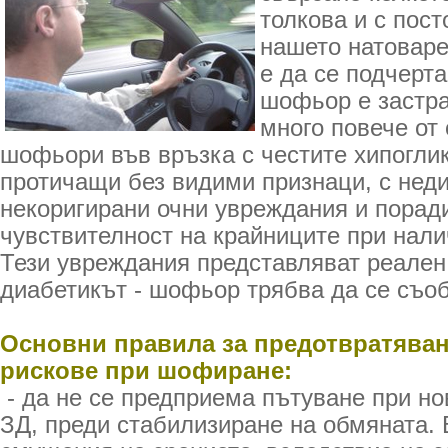
толкова и с пос
нашето натовар
е да се подчерта
шофьор е застр
много повече от
шофьори във връзка с честите хипогли
протичащи без видими признаци, с нед
некоригирани очни увреждания и порад
чувствителност на крайниците при нали
Тези увреждания представляват реален 
диабетикът - шофьор трябва да се съо
Основни правила за предотвратяван
рискове при шофиране:
- да не се предприема пътуване при н
ЗД, преди стабилизиране на обмяната.