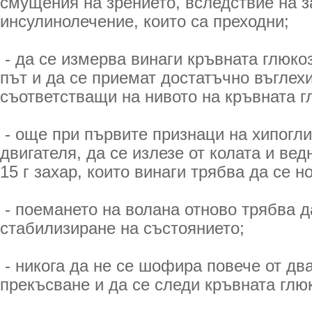
смущения на зрението, вследствие на з
инсулинолечение, които са преходни;
- да се измерва винаги кръвната глюко
път и да се приемат достатъчно въглех
съответстващи на нивото на кръвната г
- още при първите признаци на хипогли
двигателя, да се излезе от колата и вед
15 г захар, които винаги трябва да се н
- поемането на волана отново трябва д
стабилизиране на състоянието;
- никога да не се шофира повече от два
прекъсване и да се следи кръвната глю