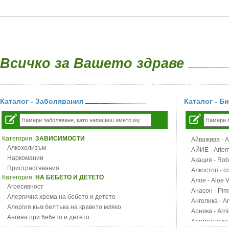
Всичко за Вашето здраве
Каталог - Заболявания
Каталог - Б
Категория:
ЗАВИСИМОСТИ
Айважива - Al
Алкохолизъм
АЙИЕ - Artemi
Наркомании
Акация - Rob
Пристрастявания
Алкостоп - с
Категория:
НА БЕБЕТО И ДЕТЕТО
Алое - Aloe 
Агресивност
Анасон - Pim
Алергична хрема на бебето и детето
Ангелика - An
Алергия към белтъка на кравето мляко
Арника - Arn
Ангина при бебето и детето
Ароматна кал
Анемия при бебето и детето