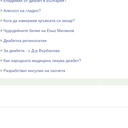
Епидемия от диабет в България?
Алкохол на гладно?
Кога да измервам кръвната си захар?
Чудодейните билки на Еньо Миланов
Диабетна ретинопатия
За диабета - с Д-р Върбанова
Как народната медицина лекува диабет?
Разработват инсулин на хапчета