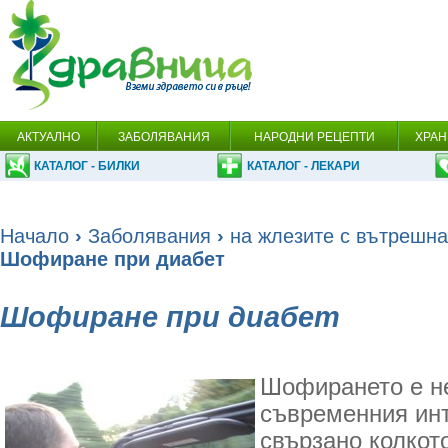
АКТУАЛНО
ЗАБОЛЯВАНИЯ
НАРОДНИ РЕЦЕПТИ
ХРАН
КАТАЛОГ - БИЛКИ
КАТАЛОГ - ЛЕКАРИ
Начало
›
Заболявания
›
на жлезите с вътрешна
Шофиране при диабет
Шофиране при диабет
Шофирането е н
съвременния инт
свързано колкот