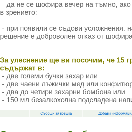
- да не се шофира вечер на тъмно, ак
в зрението;
- при появили се съдови усложнения, 
решение е доброволен отказ от шофира
За улеснение ще ви посочим, че 15 г
съдържат в:
- две големи бучки захар или
- две чаени лъжички мед или конфитю
- два до четири захарни бомбона или
- 150 мл безалкохолна подсладена напи
Съобщи за грешка
Добави информация