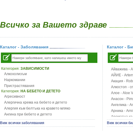
Всичко за Вашето здраве
Каталог - Заболявания
Каталог - Б
Категория:
ЗАВИСИМОСТИ
Айважива - Al
Алкохолизъм
АЙИЕ - Artemi
Наркомании
Акация - Rob
Пристрастявания
Алкостоп - с
Категория:
НА БЕБЕТО И ДЕТЕТО
Алое - Aloe 
Агресивност
Анасон - Pim
Алергична хрема на бебето и детето
Ангелика - An
Алергия към белтъка на кравето мляко
Арника - Arn
Ангина при бебето и детето
Ароматна кал
Анемия при бебето и детето
Арония - So
Виж всички заболявания
Виж всички би
Апетит - пълни деца
Бабини зъби -
Аромотерапия и децата