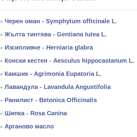
Черен оман - Symphytum officinale L.
Жълта тинтява - Gentiana Iutea L.
Изсипливче - Herniaria glabra
Конски кестен - Aesculus hippocastanum L.
Камшик - Agrimonia Eupatoria L.
Лавандула - Lavandula Angustifolia
Ранилист - Betonica Officinalis
Шипка - Rosa Canina
Арганово масло