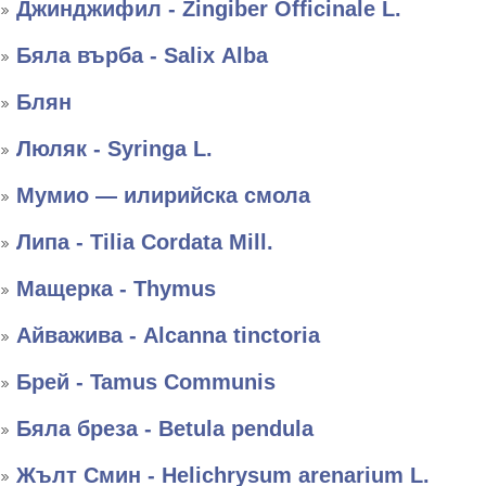
Джинджифил - Zingiber Officinale L.
Бяла върба - Salix Аlba
Блян
Люляк - Syringa L.
Мумио — илирийска смола
Липа - Tilia Cordata Mill.
Мащерка - Thymus
Айважива - Alcanna tinctoria
Брей - Tamus Communis
Бяла бреза - Betula pendula
Жълт Смин - Helichrysum arenarium L.