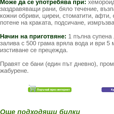
Може да се употребява при:
хемороид
заздравяващи рани, бяло течение, възп
кожни обриви, циреи, стоматити, афти, 
потене на краката, подсичане, измръзва
Начин на приготвяне:
1 пълна супена 
залива с 500 грама вряла вода и ври 5 
изстиване се прецежда.
Правят се бани (един път дневно), пром
жабурене.
Още подходящи билки