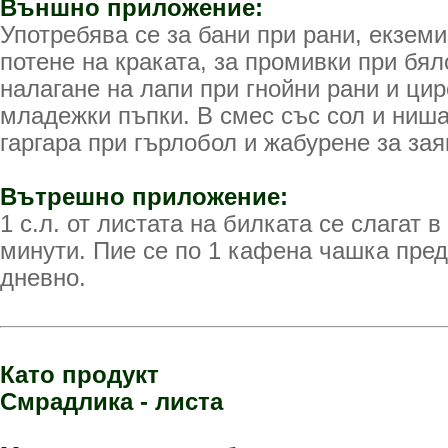
Външно приложение:
Употребява се за бани при рани, екземи
потене на краката, за промивки при бял
налагане на лапи при гнойни рани и цир
младежки пъпки. В смес със сол и ниша
гаргара при гърлобол и жабурене за зая
Вътрешно приложение:
1 с.л. от листата на билката се слагат 
минути. Пие се по 1 кафена чашка пред
дневно.
Като продукт
Смрадлика - листа