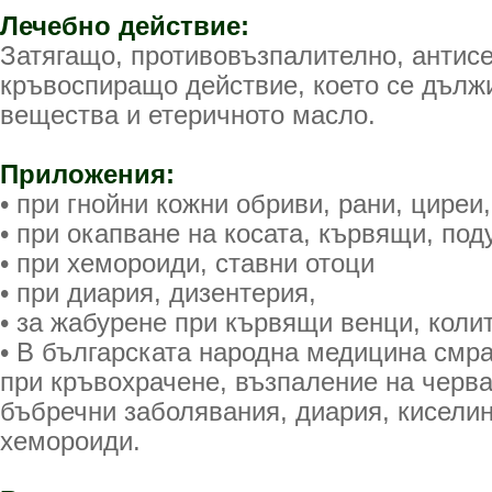
Лечебно действие:
Затягащо, противовъзпалително, антис
кръвоспиращо действие, което се дълж
вещества и етеричното масло.
Приложения:
• при гнойни кожни обриви, рани, циреи,
• при окапване на косата, кървящи, под
• при хемороиди, ставни отоци
• при диария, дизентерия,
• за жабурене при кървящи венци, колит
• В българската народна медицина смра
при кръвохрачене, възпаление на черва
бъбречни заболявания, диария, киселин
хемороиди.