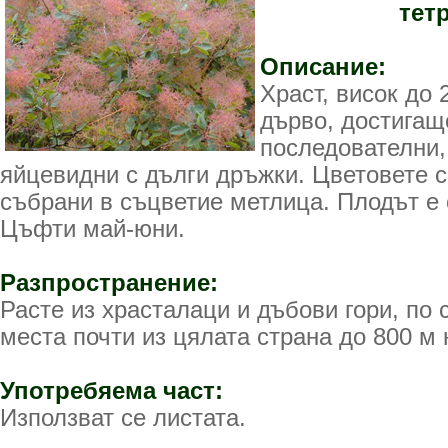
тетр
Описание:
Храст, висок до 
дърво, достигащо
последователни,
яйцевидни с дълги дръжки. Цветовете с
събрани в съцветие метлица. Плодът е 
Цъфти май-юни.
Разпространение:
Расте из храсталаци и дъбови гори, по 
места почти из цялата страна до 800 м
Употребяема част:
Използват се листата.