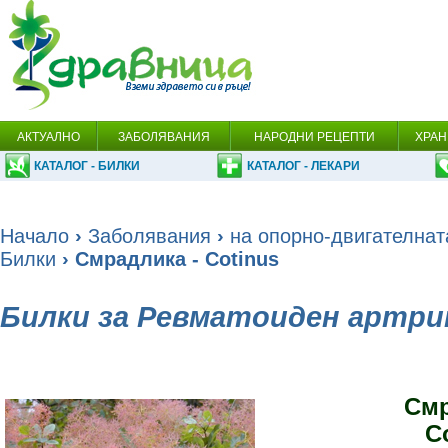
АКТУАЛНО
ЗАБОЛЯВАНИЯ
НАРОДНИ РЕЦЕПТИ
ХРАН
КАТАЛОГ - БИЛКИ
КАТАЛОГ - ЛЕКАРИ
Начало
›
Заболявания
›
на опорно-двигателнат
Билки
› Смрадлика - Cotinus
Билки за Ревматоиден артр
Смр
C