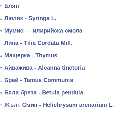
Блян
Люляк - Syringa L.
Мумио — илирийска смола
Липа - Tilia Cordata Mill.
Мащерка - Thymus
Айважива - Alcanna tinctoria
Брей - Tamus Communis
Бяла бреза - Betula pendula
Жълт Смин - Helichrysum arenarium L.