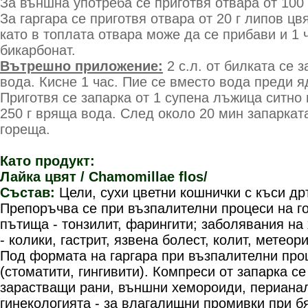
За външна употреба се приготвя отвара от 100 
За гаргара се приготвя отвара от 20 г липов цв
като в топлата отвара може да се прибави и 1
бикарбонат.
Вътрешно приложение:
2 с.л. от билката се 
вода. Кисне 1 час. Пие се вместо вода преди я
Приготвя се запарка от 1 супена лъжица ситно
250 г вряща вода. След около 20 мин запаркат
гореща.
Като продукт:
Лайка цвят / Chamomillae flos/
Състав:
Цели, сухи цветни кошнички с къси др
Препоръчва се при възпалителни процеси на г
пътища - тонзилит, фарингити; заболявания на
- колики, гастрит, язвена болест, колит, метеор
Под формата на гаргара при възпалителни проц
(стоматити, гингивити). Компреси от запарка се
зарастващи рани, външни хемороиди, периана
гинекологията - за влагалищни промивки при б