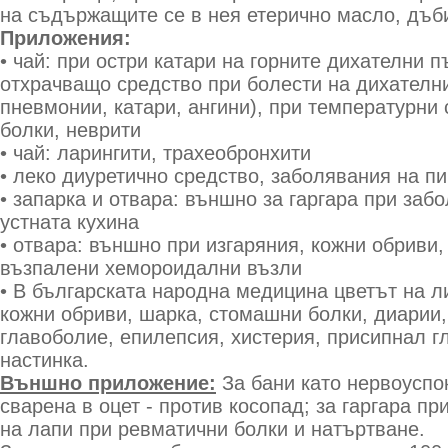
на съдържащите се в нея етерично масло, дъб
Приложения:
• чай: при остри катари на горните дихателни 
отхрачващо средство при болести на дихателн
пневмонии, катари, ангини), при температурни
болки, неврити
• чай: ларингити, трахеобронхити
• леко диуретично средство, заболявания на п
• запарка и отвара: външно за гаргара при заб
устната кухина
• отвара: външно при изгаряния, кожни обриви,
възпалени хемороидални възли
• В българската народна медицина цветът на л
кожни обриви, шарка, стомашни болки, диарии, 
главоболие, епилепсия, хистерия, присипнал гл
настинка.
Външно приложение:
За бани като нервоуспо
сварена в оцет - против косопад; за гаргара пр
на лапи при ревматични болки и натъртване.