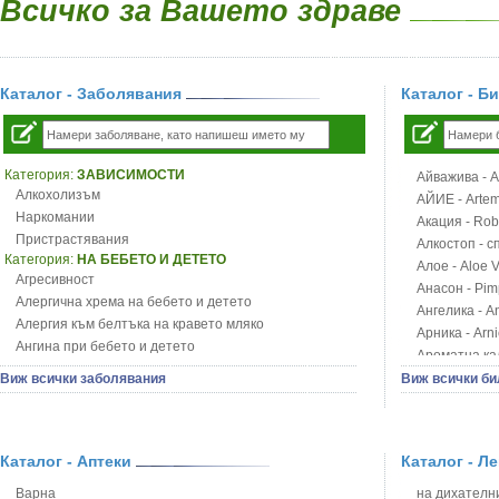
Всичко за Вашето здраве
Каталог - Заболявания
Каталог - Б
Категория:
ЗАВИСИМОСТИ
Айважива - Al
Алкохолизъм
АЙИЕ - Artemi
Наркомании
Акация - Rob
Пристрастявания
Алкостоп - с
Категория:
НА БЕБЕТО И ДЕТЕТО
Алое - Aloe 
Агресивност
Анасон - Pim
Алергична хрема на бебето и детето
Ангелика - An
Алергия към белтъка на кравето мляко
Арника - Arn
Ангина при бебето и детето
Ароматна кал
Анемия при бебето и детето
Арония - So
Виж всички заболявания
Виж всички би
Апетит - пълни деца
Бабини зъби -
Аромотерапия и децата
Билки за ба
Безапетитие при бебето и детето
Блатен аир -
Бронхиална астма при бебето и детето
Каталог - Аптеки
Каталог - Л
Блатен тъжни
Бронхит и пневмония при деца
Блян
Варна
на дихателни