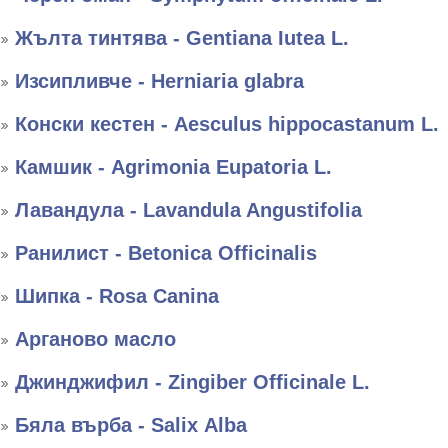
Жълта тинтява - Gentiana Iutea L.
Изсипливче - Herniaria glabra
Конски кестен - Aesculus hippocastanum L.
Камшик - Agrimonia Eupatoria L.
Лавандула - Lavandula Angustifolia
Ранилист - Betonica Officinalis
Шипка - Rosa Canina
Арганово масло
Джинджифил - Zingiber Officinale L.
Бяла върба - Salix Аlba