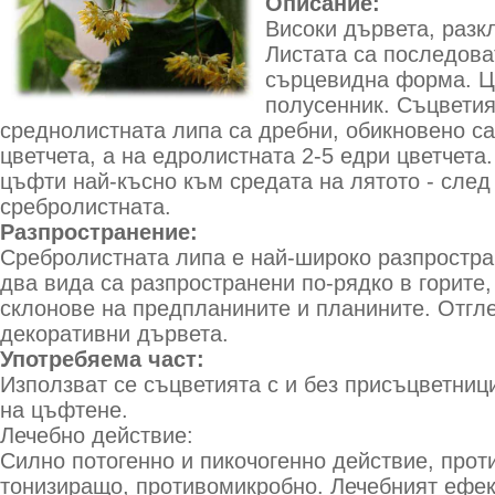
Описание:
Високи дървета, разкл
Листата са последова
сърцевидна форма. Ц
полусенник. Съцветия
среднолистната липа са дребни, обикновено са 
цветчета, а на едролистната 2-5 едри цветчета
цъфти най-късно към средата на лятото - след
сребролистната.
Разпространение:
Сребролистната липа е най-широко разпростра
два вида са разпространени по-рядко в горите,
склонове на предпланините и планините. Отгле
декоративни дървета.
Употребяема част:
Използват се съцветията с и без присъцветниц
на цъфтене.
Лечебно действие:
Силно потогенно и пикочогенно действие, прот
тонизиращо, противомикробно. Лечебният ефек