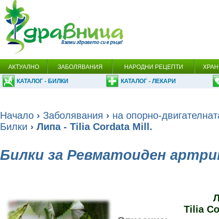
АКТУАЛНО
ЗАБОЛЯВАНИЯ
НАРОДНИ РЕЦЕПТИ
ХРАН
КАТАЛОГ - БИЛКИ
КАТАЛОГ - ЛЕКАРИ
Начало
›
Заболявания
›
на опорно-двигателнат
Билки
› Липа - Tilia Cordata Mill.
Билки за Ревматоиден артр
Л
Tilia Co