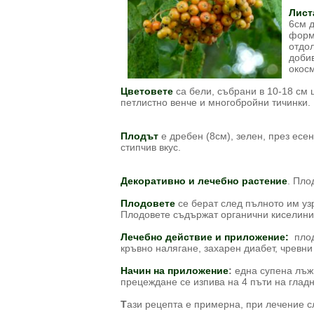
Лист
6см 
форм
отдол
добив
окос
Цветовете
са бели, събрани в 10-18 см 
петлистно венче и многобройни тичинки.
Плодът
е дребен (8см), зелен, през есен
стипчив вкус.
Декоративно и лечебно растение
. Пло
Плодовете
се берат след пълното им уз
Плодовете съдържат органични киселини,
Лечебно действие и приложение:
пло
кръвно налягане, захарен диабет, чревни
Начин на приложение
:
една супена лъжи
прецеждане се изпива на 4 пъти на гладн
Т
ази рецепта е примерна, при лечение с