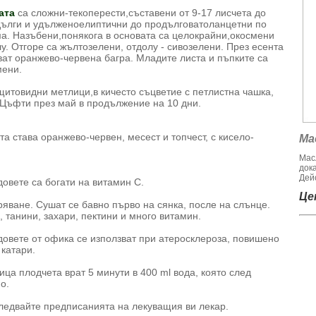
ата
са сложни-текоперести,съставени от 9-17 лисчета до
дълги и удълженоелиптични до продълговатоланцетни по
а. Назъбени,понякога в основата са целокрайни,окосмени
у. Отгоре са жълтозелени, отдолу - сивозелени. През есента
ат оранжево-червена багра. Младите листа и пъпките са
мени.
щитовидни метлици,в кичесто съцветие с петлистна чашка,
 Цъфти през май в продължение на 10 дни.
та става оранжево-червен, месест и топчест, с кисело-
Ма
Мас
док
Дейс
довете са богати на витамин С.
Цен
ряване. Сушат се бавно първо на сянка, после на слънце.
 танини, захари, пектини и много витамин.
довете от офика се използват при атеросклероза, повишено
 катари.
ца плодчета врат 5 минути в 400 ml вода, която след
о.
ледвайте предписанията на лекуващия ви лекар.