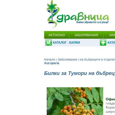
АКТУАЛНО
ЗАБОЛЯВАНИЯ
НА
КАТАЛОГ - БИЛКИ
КАТА
Начало
›
Заболявания
›
на бъбреците и отдели
Aucuparia
Билки за Тумори на бъбре
Офик
гладк
Корен
широ