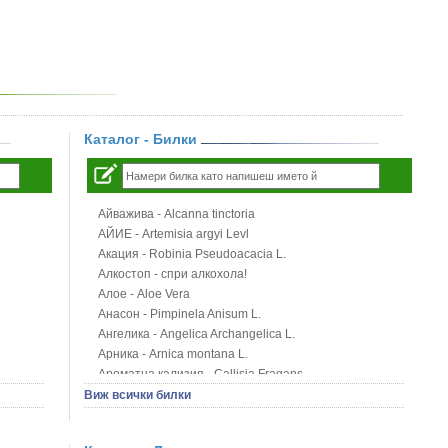
Каталог - Билки
Айважива - Alcanna tinctoria
АЙИЕ - Artemisia argyi Levl
Акация - Robinia Pseudoacacia L.
Алкостоп - спри алкохола!
Алое - Aloe Vera
Анасон - Pimpinela Anisum L.
Ангелика - Angelica Archangelica L.
Арника - Arnica montana L.
Ароматна кализия - Callisia Fragans
Арония - Sorbus melanocorpa
Виж всички билки
Бабини зъби - Tribulus terrestris
Билки за бани при хемороиди