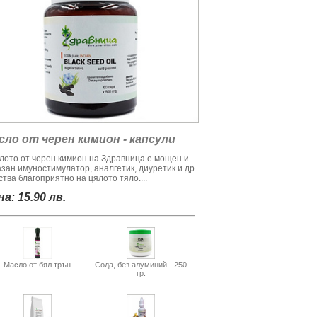
сло от черен кимион - капсули
лото от черен кимион на Здравница е мощен и
азан имуностимулатор, аналгетик, диуретик и др.
тва благоприятно на цялото тяло....
а: 15.90 лв.
Масло от бял трън
Сода, без алуминий - 250
гр.