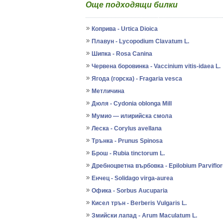
Още подходящи билки
Коприва - Urtica Dioica
Плавун - Lycopodium Clavatum L.
Шипка - Rosa Canina
Червена боровинка - Vaccinium vitis-idaea L.
Ягода (горска) - Fragaria vesca
Метличина
Дюля - Cydonia oblonga Mill
Мумио — илирийска смола
Леска - Corylus avellana
Трънка - Prunus Spinosa
Брош - Rubia tinctorum L.
Дребноцветна върбовка - Epilobium Parviflor
Енчец - Solidago virga-aurea
Офика - Sorbus Aucuparia
Кисел трън - Berberis Vulgaris L.
Змийски лапад - Arum Maculatum L.