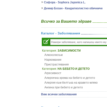
Софора - Sophora Japonica L.
Демир Бозан - Кандилколистно обичниче
Всичко за Вашето здраве
Каталог - Заболявания
Категория:
ЗАВИСИМОСТИ
Алкохолизъм
Наркомании
Пристрастявания
Категория:
НА БЕБЕТО И ДЕТЕТО
Агресивност
Алергична хрема на бебето и детето
Алергия към белтъка на кравето мляко
Ангина при бебето и детето
Анемия при бебето и детето
Виж всички заболявания
Апетит - пълни деца
Аромотерапия и децата
Безапетитие при бебето и детето