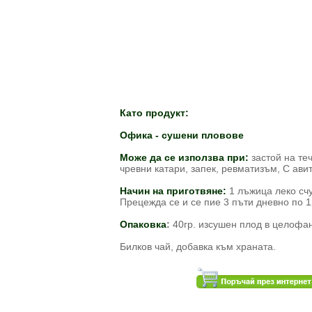
Като продукт:
Офика - сушени пловове
Може да се използва при:
застой на те
чревни катари, запек, ревматизъм, С ави
Начин на приготвяне:
1 лъжица леко счу
Прецежда се и се пие 3 пъти дневно по 1
Опаковка
:
40гр. изсушен плод в целофан
Билков чай, добавка към храната.