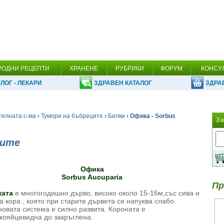
РОДНИ РЕЦЕПТИ
ХРАНЕНЕ
РУБРИКИ
ФОРУМ
КОНСУ
ЛОГ - ЛЕКАРИ
ЗДРАВЕН КАТАЛОГ
ЗДРА
телната с-ма
›
Тумори на бъбреците
›
Билки
› Офика - Sorbus
З
ците
Офика
Sorbus Aucuparia
Пр
ата
е многогодишно дърво, високо около 15-16м,със сива и
а кора , която при старите дървета се напуква слабо.
овата система е силно развита. Короната е
кояйцевидна до закръглена.