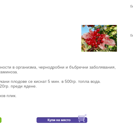
Б
Б
чности в организма, чернодробни и бъбречни заболявания,
таминоза.
кани плодове се киснат 5 мин. в 500гр. топла вода.
20гр. преди ядене.
ов плик.