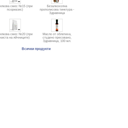
илкова смес №15 (при
Безалкохолна
псориазис)
прополисова тинктура -
Здравница
илкова смес №20 (при
Масло от облепиха,
киста на яйчниците)
студено пресовано,
Здравница, 100 мл.
Всички продукти