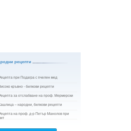
ародни рецепти
Рецепта при Подагра с пчелен мед
Високо кръвно - билкови рецепти
Рецепта за отслабване на проф. Мермерски
Кашлица – народни, билкови рецепти
Рецепта на проф. д-р Петър Манолов при
лит