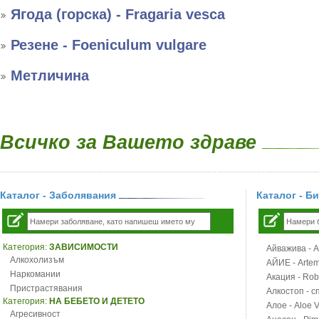
Ягода (горска) - Fragaria vesca
Резене - Foeniculum vulgare
Метличина
Всичко за Вашето здраве
Каталог - Заболявания
Каталог - Б
Категория:
ЗАВИСИМОСТИ
Айважива - Al
Алкохолизъм
АЙИЕ - Artemi
Наркомании
Акация - Rob
Пристрастявания
Алкостоп - с
Категория:
НА БЕБЕТО И ДЕТЕТО
Алое - Aloe 
Агресивност