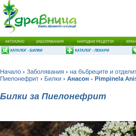
АКТУАЛНО
ЗАБОЛЯВАНИЯ
НАРОДНИ РЕЦЕПТИ
ХРАН
КАТАЛОГ - БИЛКИ
КАТАЛОГ - ЛЕКАРИ
Начало
›
Заболявания
›
на бъбреците и отдели
Пиелонефрит
›
Билки
› Анасон - Pimpinela Ani
Билки за Пиелонефрит