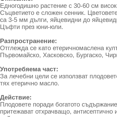
Едногодишно растение с 30-60 см висок
Съцветието е сложен сенник. Цветовете
са 3-5 мм дълги, яйцевидни до яйцевид
Цъфти през юни-юли.
Разпространение:
Отглежда се като етеричномаслена култ
Първомайско, Хасковско, Бургаско, Чир
Употребяема част:
За лечебни цели се използват плодовет
тях етерично масло.
Действие:
Плодовете поради богатото съдържание
притежават отхрачващо, антисептично 