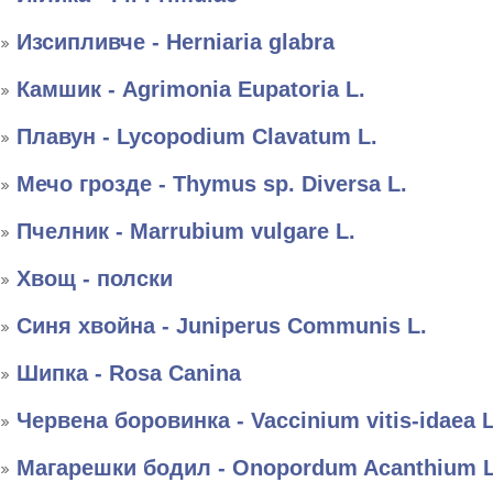
Изсипливче - Herniaria glabra
Камшик - Agrimonia Eupatoria L.
Плавун - Lycopodium Clavatum L.
Мечо грозде - Thymus sp. Diversa L.
Пчелник - Marrubium vulgare L.
Хвощ - полски
Синя хвойна - Juniperus Communis L.
Шипка - Rosa Canina
Червена боровинка - Vaccinium vitis-idaea L
Магарешки бодил - Onopordum Acanthium L