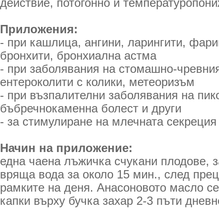
действие, потогонно и температуропон
Приложения:
- при кашлица, ангини, ларингити, фари
бронхити, бронхиална астма
- при заболявания на стомашно-чревния 
ентероколити с колики, метеоризъм
- при възпалителни заболявания на пик
бъбречнокаменна болест и други
- за стимулиране на млечната секреция
Начин на приложение:
една чаена лъжичка счукани плодове, 
вряща вода за около 15 мин., след пре
рамките на деня. Анасоновото масло се
капки върху бучка захар 2-3 пъти дневн