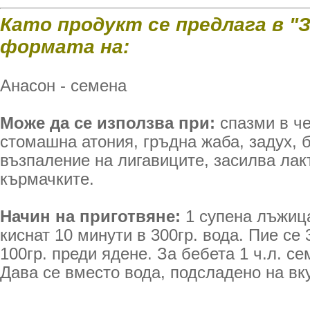
Като продукт се предлага в "
формата на:
Анасон - семена
Може да се използва при:
спазми в че
стомашна атония, гръдна жаба, задух, б
възпаление на лигавиците, засилва лак
кърмачките.
Начин на приготвяне:
1 супена лъжиц
киснат 10 минути в 300гр. вода. Пие се
100гр. преди ядене. За бебета 1 ч.л. се
Дава се вместо вода, подсладено на вк