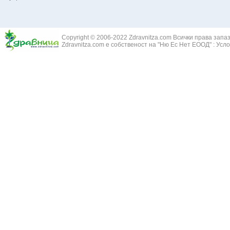
Белодробна емболия и белодробен инфаркт
Здравец - Ge
Белодробна склероза
Златовръх - 
Болки в ушите
Змийски лапа
Бронхиектазии - разширение на бронхите
Copyright © 2006-2022 Zdravnitza.com Всички права запа
Змийско мляк
Бронхиолит
Zdravnitza.com е собственост на "Ню Ес Нет ЕООД" :
Усло
Зърнастец -
Бронхит
Иглика - Fl. 
Бронхопневмония
Изсипливче -
Възпаление на тъпанчето
Исиот - Zingib
Възпалено гърло
Исландски ли
Задавяне с чуждо тяло
Исоп - Hyssop
Кашлица
Калина - Vib
Кръвоизлив от носа
Калоферче -
Ларингит
Каменоломка 
Мениеров синдром
Камшик - Agr
Моноцитна ангина
Карамфил - E
Плеврит
Кафяво морск
Саркоидоза
Кисел трън - 
Сенна хрема
Клинавче /орл
Синуит
Коило - Stipa
Сърбеж в ушите
Комунига - Me
Трахеит
Коноп - Canna
Туберкулоза
Конски кесте
Фарингит