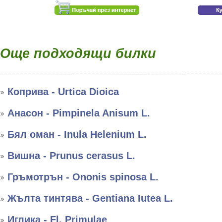
Още подходящи билки
Коприва - Urtica Dioica
Анасон - Pimpinela Anisum L.
Бял оман - Inula Helenium L.
Вишна - Prunus cerasus L.
Гръмотрън - Ononis spinosa L.
Жълта тинтява - Gentiana Iutea L.
Иглика - Fl. Primulae