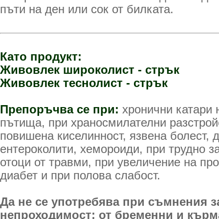
пъти на ден или сок от билката.
Като продукт:
Живовлек широколист - стрък
Живовлек теснолист - стрък
Препоръчва се при:
хронични катари 
пътища, при храносмилателни разстройс
повишена киселинност, язвена болест, 
ентероколити, хемороиди, при трудно з
отоци от травми, при увеличение на про
диабет и при полова слабост.
Да не се употребява при съмнения з
непроходимост; от бременни и кърма