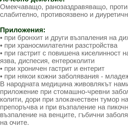
Омекчаващо, ранозаздравяващо, проти
слабително, противоязвено и диуретичн
Приложения:
• при бронхит и други възпаления на д
• при храносмилателни разстройства
• при гастрит с повишена киселинност н
язва, диспесия, ентероколити
• при хроничен гастрит и ентерит
• при някои кожни заболявания - младе
В народната медицина живовлякът нам
приложение при стомашно-чревни забол
колити, дори при злокачествен тумор на
препоръчва и при възпаление на пикочн
възпаление на венците, гъбични забол
на очите.