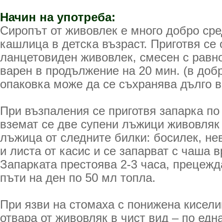
Начин на употреба:
Сиропът от живовлек е много добро сре
кашлица в детска възраст. Приготвя се 
ланцетовиден живовлек, смесен с равн
варен в продължение на 20 мин. (в доб
опаковка може да се съхранява дълго 
При възпаления се приготвя запарка по
вземат се две супени лъжици живовляк 
лъжица от следните билки: босилек, нев
и листа от касис и се запарват с чаша 
Запарката престоява 2-3 часа, прецежда
пъти на ден по 50 мл топла.
При язви на стомаха с понижена кисели
отвара от живовляк в чист вид – по едн