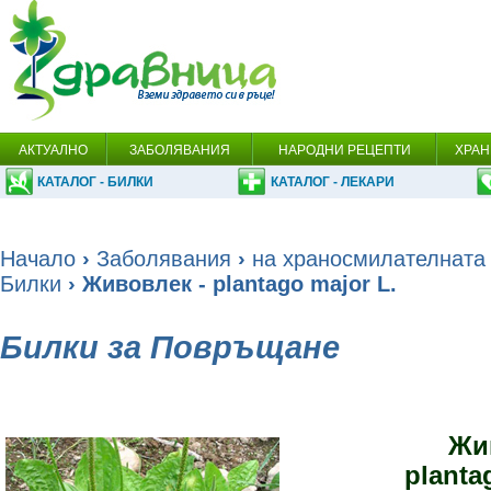
АКТУАЛНО
ЗАБОЛЯВАНИЯ
НАРОДНИ РЕЦЕПТИ
ХРАН
КАТАЛОГ - БИЛКИ
КАТАЛОГ - ЛЕКАРИ
Начало
›
Заболявания
›
на храносмилателната
Билки
› Живовлек - plantago major L.
Билки за Повръщане
Жи
planta