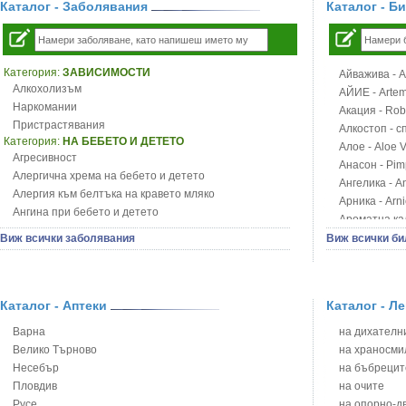
Каталог - Заболявания
Каталог - Б
Категория:
ЗАВИСИМОСТИ
Айважива - Al
Алкохолизъм
АЙИЕ - Artemi
Наркомании
Акация - Rob
Пристрастявания
Алкостоп - с
Категория:
НА БЕБЕТО И ДЕТЕТО
Алое - Aloe 
Агресивност
Анасон - Pim
Алергична хрема на бебето и детето
Ангелика - An
Алергия към белтъка на кравето мляко
Арника - Arn
Ангина при бебето и детето
Ароматна кал
Анемия при бебето и детето
Арония - So
Виж всички заболявания
Виж всички би
Апетит - пълни деца
Бабини зъби -
Аромотерапия и децата
Билки за ба
Безапетитие при бебето и детето
Блатен аир -
Бронхиална астма при бебето и детето
Каталог - Аптеки
Каталог - Л
Блатен тъжни
Бронхит и пневмония при деца
Блян
Варна
на дихателни
Варицела
Бобови шушул
Велико Търново
на храносми
Висока температура на бебето и детето
Божур - Paeo
Несебър
на бъбрецит
Възпаление на ушите на бебето и детето
Борови връхче
Пловдив
на очите
Глисти
Босилек - Oc
Русе
на опорно-д