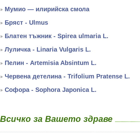
Мумио — илирийска смола
Бряст - Ulmus
Блатен тъжник - Spirea ulmaria L.
Луличка - Linaria Vulgaris L.
Пелин - Artemisia Absintum L.
Червена детелина - Trifolium Pratense L.
Софора - Sophora Japonica L.
Всичко за Вашето здраве