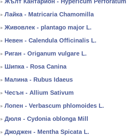
Жълт Кантарион - Hypericum Perforatum
Лайка - Matricaria Chamomilla
Живовлек - plantago major L.
Невен - Calendula Officinalis L.
Риган - Оriganum vulgare L.
Шипка - Rosa Canina
Малина - Rubus Idaeus
Чесън - Allium Sativum
Лопен - Verbascum phlomoides L.
Дюля - Cydonia oblonga Mill
Джоджен - Mentha Spicata L.