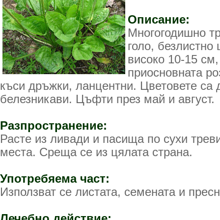
Описание:
Многогодишно тр
голо, безлистно
високо 10-15 см,
приосновната роз
къси дръжки, ланцентни. Цветовете са 
белезникави. Цъфти през май и август.
Разпространение:
Расте из ливади и пасища по сухи трев
места. Среща се из цялата страна.
Употребяема част:
Използват се листата, семената и пресн
Лечебно действие: