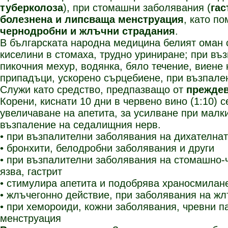
туберколоза
), при стомашни заболявания (
гас
болезнена и липсваща менструация
, като п
чернодробни и жлъчни страдания
.
В българската народна медицина белият оман с
киселини в стомаха, трудно уриниране; при въ
пикочния мехур, водянка, бяло течение, виене 
припадъци, ускорено сърцебиене, при възпален
Служи като средство, предпазващо от
прежде
Корени, киснати 10 дни в червено вино (1:10) с
увеличаване на апетита, за усилване при малки
възпаление на седалищния нерв.
• при възпалителни заболявания на дихателна
• бронхити, белодробни заболявания и други
• при възпалителни заболявания на стомашно-
язва, гастрит
• стимулира апетита и подобрява храносмилан
• жлъчегонно действие, при заболявания на ж
• при хемороиди, кожни заболявания, чревни п
менструация