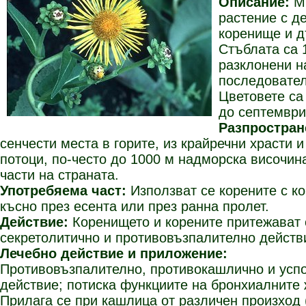
Описание:
М
растение с д
коренище и д
Стъблата са 
разклонени н
последовател
Цветовете са
до септември
Разпростран
сенчести места в горите, из крайречни храсти 
потоци, по-често до 1000 м надморска височин
части на страната.
Употребяема част:
Използват се корените с к
късно през есента или през ранна пролет.
Действие:
Коренището и корените притежават 
секретолитично и противовъзпалително действ
Лечебно действие и приложение:
Противовъзпалително, противокашлично и усп
действие; потиска функциите на бронхиалните 
Прилага се при кашлица от различен произход 