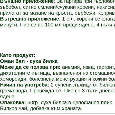
Външно приложение
:
За гаргара при гърлобо
зъбобол, ситно смлени/счукани корени, накиснат
прилагат за мазане на кръста, сърбежи, коприв
Вътрешно приложение
:
1 с.л. корени се слаг
минути. Пие се по 100 мл преди ядене, 4 пъти 
Като продукт:
Оман бял - суха билка
Може да се ползва при:
анемия, язва, гастрит
дихателните пътища, възпаления на стомашно
хемороиди, болезнена менструация и кожни бо
Начин на употреба:
2 супени лъжици от билкат
грама вода. Прецежда се. Пие се 3 пъти дневн
ядене.
Опаковка:
50гр. суха билка в целофанов плик.
Билков чай, добавка към храната.