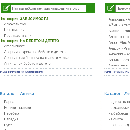
Категория:
ЗАВИСИМОСТИ
Айважива - Al
Алкохолизъм
АЙИЕ - Artemi
Наркомании
Акация - Rob
Пристрастявания
Алкостоп - с
Категория:
НА БЕБЕТО И ДЕТЕТО
Алое - Aloe 
Агресивност
Анасон - Pim
Алергична хрема на бебето и детето
Ангелика - An
Алергия към белтъка на кравето мляко
Арника - Arn
Ангина при бебето и детето
Ароматна кал
Анемия при бебето и детето
Арония - So
Виж всички заболявания
Виж всички би
Апетит - пълни деца
Бабини зъби -
Аромотерапия и децата
Билки за ба
Безапетитие при бебето и детето
Блатен аир -
Бронхиална астма при бебето и детето
Каталог - Аптеки
Каталог - Л
Блатен тъжни
Бронхит и пневмония при деца
Блян
Варна
на дихателни
Варицела
Бобови шушул
Велико Търново
на храносми
Висока температура на бебето и детето
Божур - Paeo
Несебър
на бъбрецит
Възпаление на ушите на бебето и детето
Борови връхче
Пловдив
на очите
Глисти
Босилек - Oc
Русе
на опорно-д
Грижа за пъпа на новороденото
Брей - Tamu