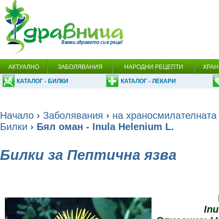
АКТУАЛНО
ЗАБОЛЯВАНИЯ
НАРОДНИ РЕЦЕПТИ
ХРАН
КАТАЛОГ - БИЛКИ
КАТАЛОГ - ЛЕКАРИ
Начало
›
Заболявания
›
на храносмилателната
Билки
› Бял оман - Inula Helenium L.
Билки за Пептична язва
Inu