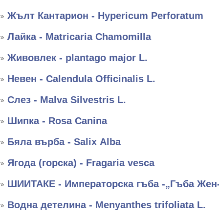
Жълт Кантарион - Hypericum Perforatum
Лайка - Matricaria Chamomilla
Живовлек - plantago major L.
Невен - Calendula Officinalis L.
Слез - Malva Silvestris L.
Шипка - Rosa Canina
Бяла върба - Salix Аlba
Ягода (горска) - Fragaria vesca
ШИИТАКЕ - Императорска гъба -„Гъба Жен
Водна детелина - Menyanthes trifoliata L.