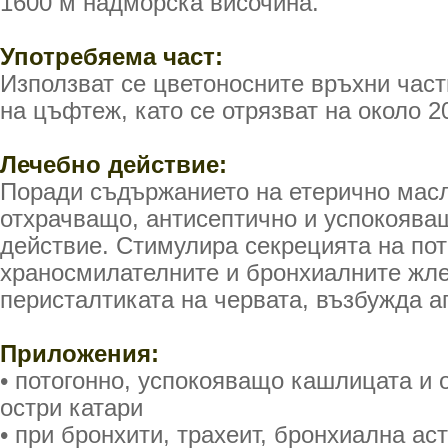
1600 м надморска височина.
Употребяема част:
Използват се цветоносните връхни час
на цъфтеж, като се отрязват на около 2
Лечебно действие:
Поради съдържанието на етерично мас
отхрачващо, антисептично и успокоява
действие. Стимулира секрецията на пот
храносмилателните и бронхиалните жле
перисталтиката на червата, възбужда а
Приложения:
• потогонно, успокояващо кашлицата и 
остри катари
• при бронхити, трахеит, бронхиална а