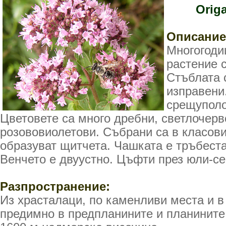
Оrig
Описание
Многогоди
растение 
Стъблата с
изправени
срещуполо
Цветовете са много дребни, светлочерв
розововиолетови. Събрани са в класови
образуват щитчета. Чашката е тръбеста
Венчето е двуустно. Цъфти през юли-с
Разпространение:
Из храсталаци, по каменливи места и в
предимно в предпланините и планините 