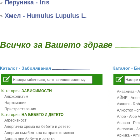
Перуника - Iris
Хмел - Humulus Lupulus L.
Всичко за Вашето здраве
Каталог - Заболявания
Каталог - Б
Категория:
ЗАВИСИМОСТИ
Айважива - Al
Алкохолизъм
АЙИЕ - Artemi
Наркомании
Акация - Rob
Пристрастявания
Алкостоп - с
Категория:
НА БЕБЕТО И ДЕТЕТО
Алое - Aloe 
Агресивност
Анасон - Pim
Алергична хрема на бебето и детето
Ангелика - An
Алергия към белтъка на кравето мляко
Арника - Arn
Ангина при бебето и детето