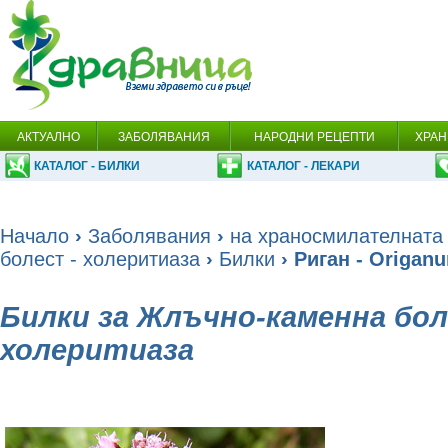
АКТУАЛНО
ЗАБОЛЯВАНИЯ
НАРОДНИ РЕЦЕПТИ
ХРАН
КАТАЛОГ - БИЛКИ
КАТАЛОГ - ЛЕКАРИ
Начало
›
Заболявания
›
на храносмилателната
болест - холеритиаза
›
Билки
› Риган - Оriganu
Билки за Жлъчно-каменна бол
холеритиаза