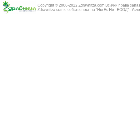
Змийски лапа
Бронхиектазии - разширение на бронхите
Copyright © 2006-2022 Zdravnitza.com Всички права запа
Змийско мляк
Бронхиолит
Zdravnitza.com е собственост на "Ню Ес Нет ЕООД" :
Усло
Зърнастец -
Бронхит
Иглика - Fl. 
Бронхопневмония
Изсипливче -
Възпаление на тъпанчето
Исиот - Zingib
Възпалено гърло
Исландски ли
Задавяне с чуждо тяло
Исоп - Hyssop
Кашлица
Калина - Vib
Кръвоизлив от носа
Калоферче -
Ларингит
Каменоломка 
Мениеров синдром
Камшик - Agr
Моноцитна ангина
Карамфил - E
Плеврит
Кафяво морск
Саркоидоза
Кисел трън - 
Сенна хрема
Клинавче /орл
Синуит
Коило - Stipa
Сърбеж в ушите
Комунига - Me
Трахеит
Коноп - Canna
Туберкулоза
Конски кесте
Фарингит
Копитник - A
Хрема
Коприва - Urt
Категория:
НА ЖЛЕЗИТЕ С ВЪТРЕШНА СЕКРЕЦИЯ
Адипозо-генитална дистрофия
Копър - Anet