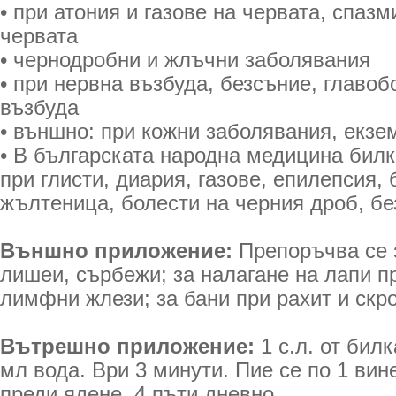
• при атония и газове на червата, спазм
червата
• чернодробни и жлъчни заболявания
• при нервна възбуда, безсъние, главоб
възбуда
• външно: при кожни заболявания, екзе
• В българската народна медицина билк
при глисти, диария, газове, епилепсия, 
жълтеница, болести на черния дроб, бе
Външно приложение:
Препоръчва се 
лишеи, сърбежи; за налагане на лапи п
лимфни жлези; за бани при рахит и скр
Вътрешно приложение:
1 с.л. от билк
мл вода. Ври 3 минути. Пие се по 1 ви
преди ядене, 4 пъти дневно.