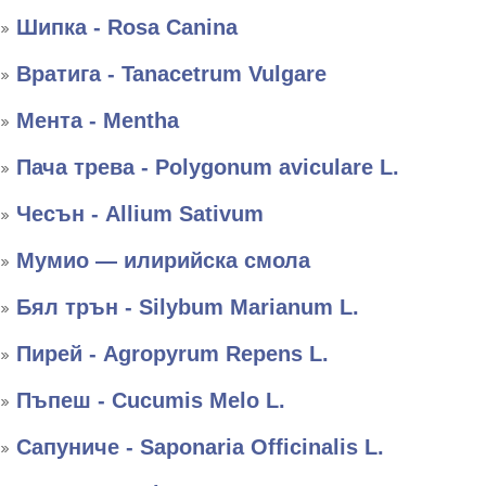
Шипка - Rosa Canina
Вратига - Tanacetrum Vulgare
Мента - Mentha
Пача трева - Polygonum aviculare L.
Чесън - Allium Sativum
Мумио — илирийска смола
Бял трън - Silybum Marianum L.
Пирей - Agropyrum Repens L.
Пъпеш - Cucumis Melo L.
Сапуниче - Saponaria Officinalis L.