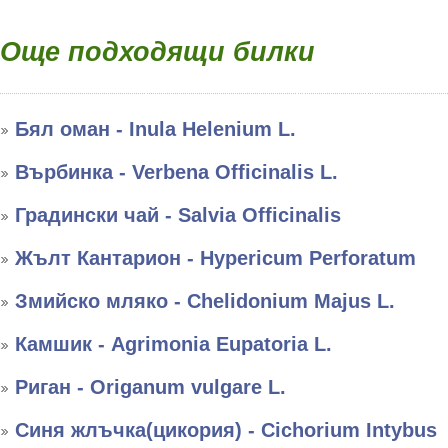
Още подходящи билки
Бял оман - Inula Helenium L.
Върбинка - Verbena Officinalis L.
Градински чай - Salvia Officinalis
Жълт Кантарион - Hypericum Perforatum
Змийско мляко - Chelidonium Majus L.
Камшик - Agrimonia Eupatoria L.
Риган - Оriganum vulgare L.
Синя жлъчка(цикория) - Cichorium Intybus