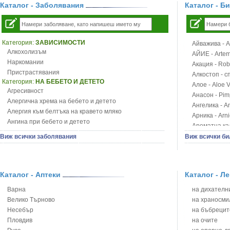
Каталог - Заболявания
Каталог - Б
Категория:
ЗАВИСИМОСТИ
Айважива - Al
Алкохолизъм
АЙИЕ - Artemi
Наркомании
Акация - Rob
Пристрастявания
Алкостоп - с
Категория:
НА БЕБЕТО И ДЕТЕТО
Алое - Aloe 
Агресивност
Анасон - Pim
Алергична хрема на бебето и детето
Ангелика - An
Алергия към белтъка на кравето мляко
Арника - Arn
Ангина при бебето и детето
Ароматна кал
Анемия при бебето и детето
Арония - So
Виж всички заболявания
Виж всички би
Апетит - пълни деца
Бабини зъби -
Аромотерапия и децата
Билки за ба
Безапетитие при бебето и детето
Блатен аир -
Бронхиална астма при бебето и детето
Каталог - Аптеки
Каталог - Л
Блатен тъжни
Бронхит и пневмония при деца
Блян
Варна
на дихателни
Варицела
Бобови шушул
Велико Търново
на храносми
Висока температура на бебето и детето
Божур - Paeo
Несебър
на бъбрецит
Възпаление на ушите на бебето и детето
Борови връхче
Пловдив
на очите
Глисти
Босилек - Oc