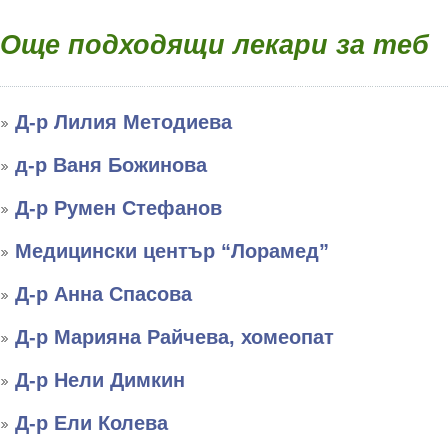
Още подходящи лекари за теб
Д-р Лилия Методиева
д-р Ваня Божинова
Д-р Румен Стефанов
Медицински център “Лорамед”
Д-р Анна Спасова
Д-р Марияна Райчева, хомеопат
Д-р Нели Димкин
Д-р Ели Колева