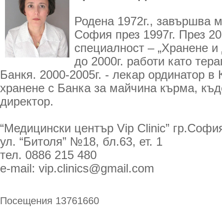
Родена 1972г., завършва 
София през 1997г. През 2
специалност – „Хранене и 
до 2000г. работи като тер
Банкя. 2000-2005г. - лекар ординатор в
хранене с Банка за майчина кърма, къде
директор.
“Медицински център Vip Clinic” гр.София
ул. “Битоля” №18, бл.63, ет. 1
тел. 0886 215 480
e-mail: vip.clinics@gmail.com
Посещения 13761660