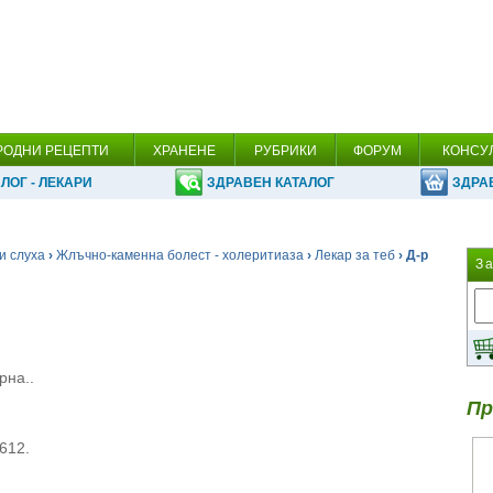
РОДНИ РЕЦЕПТИ
ХРАНЕНЕ
РУБРИКИ
ФОРУМ
КОНСУ
ЛОГ - ЛЕКАРИ
ЗДРАВЕН КАТАЛОГ
ЗДРА
и слуха
›
Жлъчно-каменна болест - холеритиаза
›
Лекар за теб
› Д-р
З
рна..
Пр
-612.