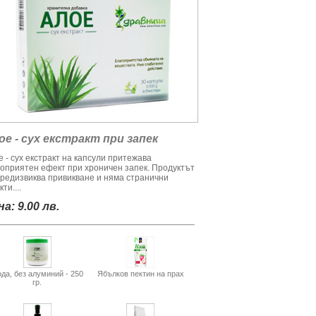
ое - сух екстракт при запек
 - сух екстракт на капсули притежава
гоприятен ефект при хроничен запек. Продуктът
предизвиква привикване и няма странични
ти....
а: 9.00 лв.
да, без алуминий - 250
Ябълков пектин на прах
гр.