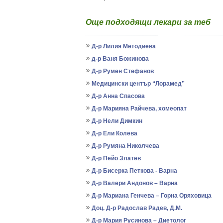
Още подходящи лекари за теб
Д-р Лилия Методиева
д-р Ваня Божинова
Д-р Румен Стефанов
Медицински център “Лорамед”
Д-р Анна Спасова
Д-р Марияна Райчева, хомеопат
Д-р Нели Димкин
Д-р Ели Колева
Д-р Румяна Николчева
Д-р Пейо Златев
Д-р Бисерка Петкова - Варна
Д-р Валери Андонов – Варна
Д-р Мариана Генчева – Горна Оряховица
Доц. Д-р Радослав Радев, Д.М.
Д-р Мария Русинова – Диетолог