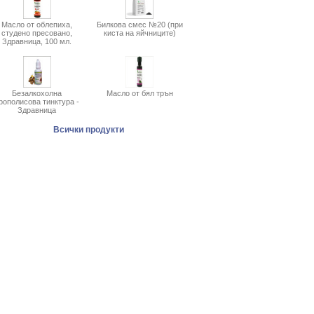
Масло от облепиха,
Билкова смес №20 (при
студено пресовано,
киста на яйчниците)
Здравница, 100 мл.
Безалкохолна
Масло от бял трън
рополисова тинктура -
Здравница
Всички продукти