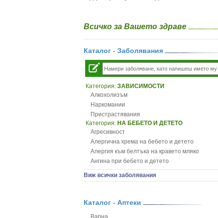
Всичко за Вашето здраве
Каталог - Заболявания
Категория:
ЗАВИСИМОСТИ
Алкохолизъм
Наркомании
Пристрастявания
Категория:
НА БЕБЕТО И ДЕТЕТО
Агресивност
Алергична хрема на бебето и детето
Алергия към белтъка на кравето мляко
Ангина при бебето и детето
Анемия при бебето и детето
Виж всички заболявания
Апетит - пълни деца
Аромотерапия и децата
Безапетитие при бебето и детето
Каталог - Аптеки
Бронхиална астма при бебето и детето
Варна