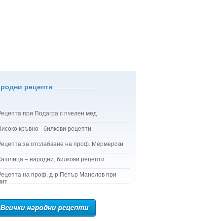
ародни рецепти
Рецепта при Подагра с пчелен мед
Високо кръвно - билкови рецепти
Рецепта за отслабване на проф. Мермерски
Кашлица – народни, билкови рецепти
Рецепта на проф. д-р Петър Манолов при
лит