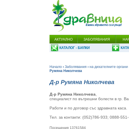
АКТУАЛНО
ЗАБОЛЯВАНИЯ
НА
КАТАЛОГ - БИЛКИ
КАТА
Начало
›
Заболявания
›
на дихателните органи 
Румяна Николчева
Д-р Румяна Николчева
Д-р Румяна Николчева
,
специалист по вътрешни болести в гр. Ва
Работи и по договор със здравната каса.
Тел. за контакти: (052)786-933; 0888-551
Посещения 13761584