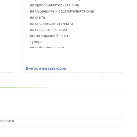
Блян
на храносмилателната с-ма
Бобови шушулки - Phaseolus Vulgaris L.
на бъбреците и отделителната с-ма
Божур - Paeonia Decora
на очите
Борови връхчета - Pinus sylvestris
на опорно-двигателната
Босилек - Ocimum Basillicum
на нервната система
Брей - Tamus Communis
остро заразни болести
Брош - Rubia tinctorum L.
тумори
Бръшлян - Hedera helix L.
през бременността
Бряст - Ulmus
на сърцето и кръвоносните съдове
Бушменски отровен храст - Acokanthera oppositifolia
на устната кухина
Бял имел - Viscum album L.
сексуални проблеми
Виж всички категории
Бял оман - Inula Helenium L.
на половите органи
Бял Равнец - Achillea Millefolium L.
зависимости
Бял трън - Silybum Marianum L.
на жлезите с вътрешна секреция
Бяла бреза - Betula pendula
паразитни болести
Бяла върба - Salix Аlba
на бебето и детето
Великденче - Veronica
на кожата и венерически
Ветрогон - Eryngium Campestre
други
Вечнозелен кипарис
Вишна - Prunus cerasus L.
циев мед
Водна детелина - Menyanthes trifoliata L.
Водно Пипериче - Polygonum Hydropiper L.