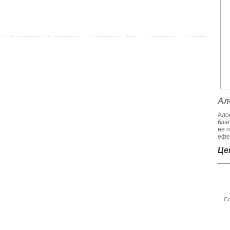
Ал
Алое
бла
не 
ефек
Цен
Со