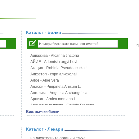
Каталог - Билки
п
Айважива - Alcanna tinctoria
АЙИЕ - Artemisia argyi Levl
Акация - Robinia Pseudoacacia L.
Алкостоп - спри алкохола!
Алое - Aloe Vera
Анасон - Pimpinela Anisum L.
Ангелика - Angelica Archangelica L.
Арника - Arnica montana L.
Ароматна кализия - Callisia Fragans
Арония - Sorbus melanocorpa
Виж всички билки
Бабини зъби - Tribulus terrestris
Билки за бани при хемороиди
Каталог - Лекари
Блатен аир - Acorus calamus L.
Блатен тъжник - Spirea ulmaria L.
на дихателните органи и слуха