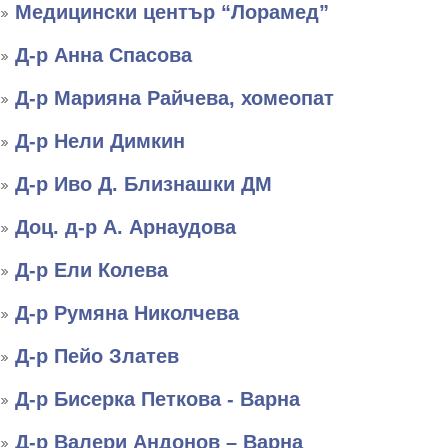
Медицински център “Лорамед”
Д-р Анна Спасова
Д-р Марияна Райчева, хомеопат
Д-р Нели Димкин
Д-р Иво Д. Близнашки ДМ
Доц. д-р А. Арнаудова
Д-р Ели Колева
Д-р Румяна Николчева
Д-р Пейо Златев
Д-р Бисерка Петкова - Варна
Д-р Валери Андонов – Варна