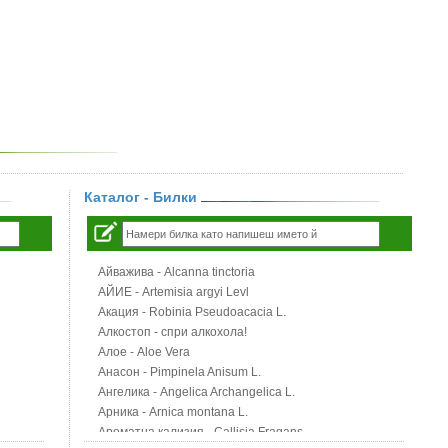
Каталог - Билки
Айважива - Alcanna tinctoria
АЙИЕ - Artemisia argyi Levl
Акация - Robinia Pseudoacacia L.
Алкостоп - спри алкохола!
Алое - Aloe Vera
Анасон - Pimpinela Anisum L.
Ангелика - Angelica Archangelica L.
Арника - Arnica montana L.
Ароматна кализия - Callisia Fragans