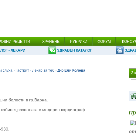
РОДНИ РЕЦЕПТИ
ХРАНЕНЕ
РУБРИКИ
ФОРУМ
КОНСУ
ЛОГ - ЛЕКАРИ
ЗДРАВЕН КАТАЛОГ
ЗДРА
и слуха
›
Гастрит
›
Лекар за теб
› Д-р Ели Колева
З
шни болести в гр.Варна.
 кабинет,разполага с модерен кардиограф.
Пр
-930.
от