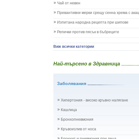
Кашлица при бебето и детето
Чай от невен
Коклюш при бебето и детето
Превантивни мерки срещу сенна хрема с ака
Колики
Менингит
Изпитана народна рецепта при шипове
Млечни зъби
Репички против пясък в бъбреците
Млечница
Морбили
Нощно напикаване - енуреза
Виж всички категории
Отит
Отравяне
Най-търсено в Здравница
Плач
Подсичане
Проблеми в пикочните пътища и бъбреците
Заболявания
Проблеми с очите на бебето и детето
Разстройство - диария при бебето и детето
Рахит
Хипертония - високо кръвно налягане
Рубеола
Температура - висока
Кашлица
Травми на бебето и детето
Бронхопневмония
Хрема при бебето и детето
Категория:
НА БЪБРЕЦИТЕ И ОТДЕЛИТЕЛНАТ
Кръвоизлив от носа
Бъбреци
Бъбречна поликистоза
Бронхит и пневмония при деца