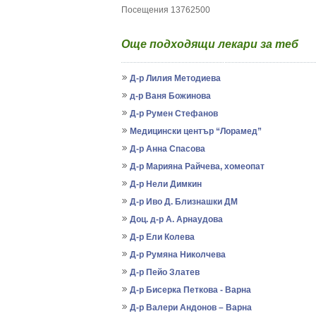
Посещения 13762500
Още подходящи лекари за теб
Д-р Лилия Методиева
д-р Ваня Божинова
Д-р Румен Стефанов
Медицински център “Лорамед”
Д-р Анна Спасова
Д-р Марияна Райчева, хомеопат
Д-р Нели Димкин
Д-р Иво Д. Близнашки ДМ
Доц. д-р А. Арнаудова
Д-р Ели Колева
Д-р Румяна Николчева
Д-р Пейо Златев
Д-р Бисерка Петкова - Варна
Д-р Валери Андонов – Варна