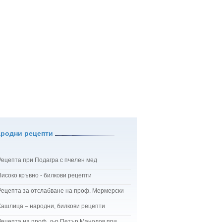
ародни рецепти
Рецепта при Подагра с пчелен мед
Високо кръвно - билкови рецепти
Рецепта за отслабване на проф. Мермерски
Кашлица – народни, билкови рецепти
Рецепта на проф. д-р Петър Манолов при