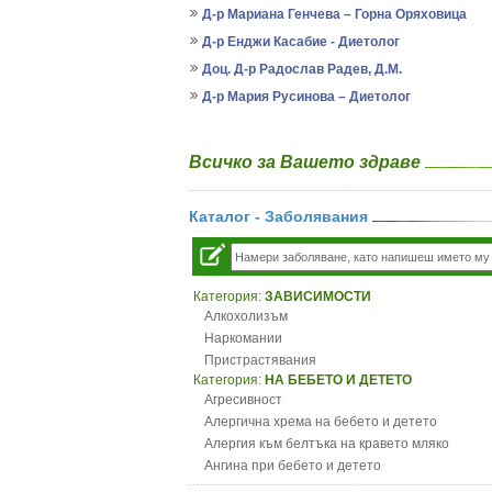
Д-р Мариана Генчева – Горна Оряховица
Д-р Енджи Касабие - Диетолог
Доц. Д-р Радослав Радев, Д.М.
Д-р Мария Русинова – Диетолог
Всичко за Вашето здраве
Каталог - Заболявания
Категория:
ЗАВИСИМОСТИ
Алкохолизъм
Наркомании
Пристрастявания
Категория:
НА БЕБЕТО И ДЕТЕТО
Агресивност
Алергична хрема на бебето и детето
Алергия към белтъка на кравето мляко
Ангина при бебето и детето
Анемия при бебето и детето