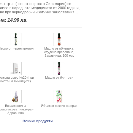
ият трън (познат още като Силимарин) се
олзва в народната медицината от 2000 години,
вно при чернодробни и жлъчни заболявания....
а: 14.90 лв.
асло от черен кимион
Масло от облепиха,
студено пресовано,
Здравница, 100 мл.
илкова смес №20 (при
Масло от бял трън
киста на яйчниците)
Безалкохолна
Ябълков пектин на прах
рополисова тинктура -
Здравница
Всички продукти