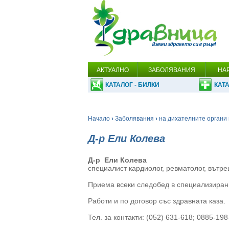
АКТУАЛНО
ЗАБОЛЯВАНИЯ
НА
КАТАЛОГ - БИЛКИ
КАТА
Начало
›
Заболявания
›
на дихателните органи 
Д-р Ели Колева
Д-р Ели Колева
специалист кардиолог, ревматолог, вътре
Приема всеки следобед в специализиран
Работи и по договор със здравната каза.
Тел. за контакти: (052) 631-618; 0885-198