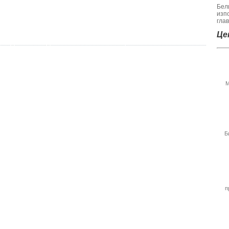
Бел
изп
гла
Цен
М
Б
п