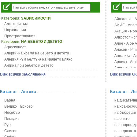
Категория:
ЗАВИСИМОСТИ
Айважива - Al
Алкохолизъм
АЙИЕ - Artemi
Наркомании
Акация - Rob
Пристрастявания
Алкостоп - с
Категория:
НА БЕБЕТО И ДЕТЕТО
Алое - Aloe 
Агресивност
Анасон - Pim
Алергична хрема на бебето и детето
Ангелика - An
Алергия към белтъка на кравето мляко
Арника - Arn
Ангина при бебето и детето
Ароматна кал
Анемия при бебето и детето
Арония - So
Виж всички заболявания
Виж всички би
Апетит - пълни деца
Бабини зъби -
Аромотерапия и децата
Билки за ба
Безапетитие при бебето и детето
Каталог - Аптеки
Каталог - Л
Блатен аир -
Бронхиална астма при бебето и детето
Блатен тъжни
Варна
на дихателни
Бронхит и пневмония при деца
Блян
Велико Търново
на храносми
Варицела
Бобови шушул
Несебър
на бъбрецит
Висока температура на бебето и детето
Божур - Paeo
Пловдив
на очите
Възпаление на ушите на бебето и детето
Борови връхче
Русе
на опорно-д
Глисти
Босилек - Oc
Сливен
на нервната
Грижа за пъпа на новороденото
Брей - Tamu