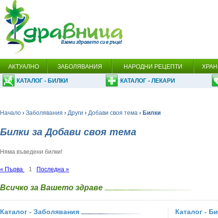
АКТУАЛНО
ЗАБОЛЯВАНИЯ
НАРОДНИ РЕЦЕПТИ
ХРАН
КАТАЛОГ - БИЛКИ
КАТАЛОГ - ЛЕКАРИ
Начало
›
Заболявания
›
Други
›
Добави своя тема
› Билки
Билки за Добави своя тема
Няма въведени билки!
« Първа
1
Последна »
Всичко за Вашето здраве
Каталог - Заболявания
Каталог - Б