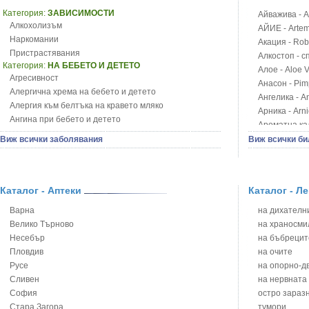
Категория:
ЗАВИСИМОСТИ
Айважива - Al
Алкохолизъм
АЙИЕ - Artemi
Наркомании
Акация - Rob
Пристрастявания
Алкостоп - с
Категория:
НА БЕБЕТО И ДЕТЕТО
Алое - Aloe 
Агресивност
Анасон - Pim
Алергична хрема на бебето и детето
Ангелика - An
Алергия към белтъка на кравето мляко
Арника - Arn
Ангина при бебето и детето
Ароматна кал
Анемия при бебето и детето
Арония - So
Виж всички заболявания
Виж всички би
Апетит - пълни деца
Бабини зъби -
Аромотерапия и децата
Билки за ба
Безапетитие при бебето и детето
Блатен аир -
Бронхиална астма при бебето и детето
Каталог - Аптеки
Каталог - Л
Блатен тъжни
Бронхит и пневмония при деца
Блян
Варна
на дихателни
Варицела
Бобови шушул
Велико Търново
на храносми
Висока температура на бебето и детето
Божур - Paeo
Несебър
на бъбрецит
Възпаление на ушите на бебето и детето
Борови връхче
Пловдив
на очите
Глисти
Босилек - Oc
Русе
на опорно-д
Грижа за пъпа на новороденото
Брей - Tamu
Сливен
на нервната
Грип при бебето и детето
Брош - Rubia 
София
остро зараз
Гърч
Бръшлян - He
Стара Загора
тумори