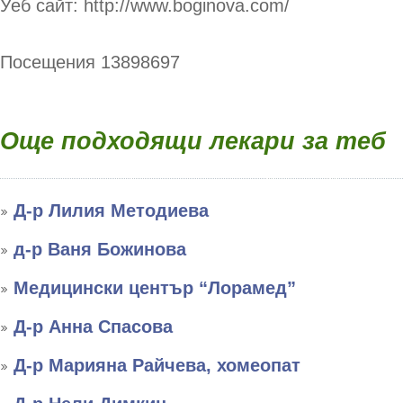
Уеб сайт: http://www.boginova.com/
Посещения 13898697
Още подходящи лекари за теб
Д-р Лилия Методиева
д-р Ваня Божинова
Медицински център “Лорамед”
Д-р Анна Спасова
Д-р Марияна Райчева, хомеопат