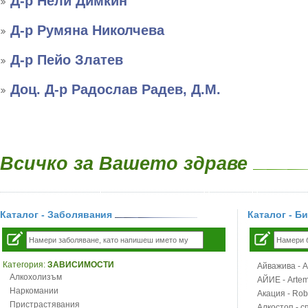
Д-р Нели Димкин
Д-р Румяна Николчева
Д-р Пейо Златев
Доц. Д-р Радослав Радев, Д.М.
Всичко за Вашето здраве
Каталог - Заболявания
Каталог - Б
Категория:
ЗАВИСИМОСТИ
Айважива - Al
Алкохолизъм
АЙИЕ - Artemi
Наркомании
Акация - Rob
Пристрастявания
Алкостоп - с