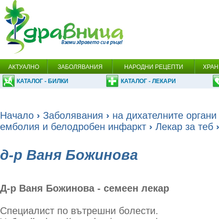
АКТУАЛНО
ЗАБОЛЯВАНИЯ
НАРОДНИ РЕЦЕПТИ
ХРАН
КАТАЛОГ - БИЛКИ
КАТАЛОГ - ЛЕКАРИ
Начало
›
Заболявания
›
на дихателните органи
емболия и белодробен инфаркт
›
Лекар за теб
›
д-р Ваня Божинова
Д-р Ваня Божинова - семеен лекар
Специалист по вътрешни болести.