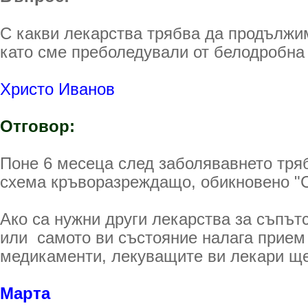
С какви лекарства трябва да продължи
като сме преболедували от белодробна
Христо Иванов
Отговор:
Поне 6 месеца след заболявавнето тря
схема кръворазреждащо, обикновено "
Ако са нужни други лекарства за съпът
или самото ви състояние налага прием
медикаменти, лекуващите ви лекари ще
Марта