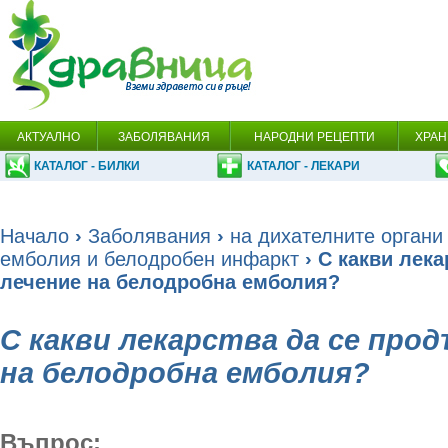
АКТУАЛНО
ЗАБОЛЯВАНИЯ
НАРОДНИ РЕЦЕПТИ
ХРАН
КАТАЛОГ - БИЛКИ
КАТАЛОГ - ЛЕКАРИ
Начало
›
Заболявания
›
на дихателните органи
емболия и белодробен инфаркт
› С какви лек
лечение на белодробна емболия?
С какви лекарства да се про
на белодробна емболия?
Въпрос: