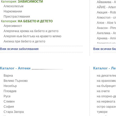
Категория:
ЗАВИСИМОСТИ
Айважива - Al
Алкохолизъм
АЙИЕ - Artemi
Наркомании
Акация - Rob
Пристрастявания
Алкостоп - с
Категория:
НА БЕБЕТО И ДЕТЕТО
Алое - Aloe 
Агресивност
Анасон - Pim
Алергична хрема на бебето и детето
Ангелика - An
Алергия към белтъка на кравето мляко
Арника - Arn
Ангина при бебето и детето
Ароматна кал
Анемия при бебето и детето
Арония - So
Виж всички заболявания
Виж всички би
Апетит - пълни деца
Бабини зъби -
Аромотерапия и децата
Билки за ба
Безапетитие при бебето и детето
Блатен аир -
Бронхиална астма при бебето и детето
Каталог - Аптеки
Каталог - Л
Блатен тъжни
Бронхит и пневмония при деца
Блян
Варна
на дихателни
Варицела
Бобови шушул
Велико Търново
на храносми
Висока температура на бебето и детето
Божур - Paeo
Несебър
на бъбрецит
Възпаление на ушите на бебето и детето
Борови връхче
Пловдив
на очите
Глисти
Босилек - Oc
Русе
на опорно-д
Грижа за пъпа на новороденото
Брей - Tamu
Сливен
на нервната
Грип при бебето и детето
Брош - Rubia 
София
остро зараз
Гърч
Бръшлян - He
Стара Загора
тумори
Да отгледам и възпитам детето си