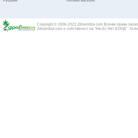
Рубрики
Онлайн магазин
Зайча сянка -
Белодробна емболия и белодробен инфаркт
Здравец - Ge
Белодробна склероза
Златовръх - 
Болки в ушите
Змийски лапа
Бронхиектазии - разширение на бронхите
Copyright © 2006-2022 Zdravnitza.com Всички права запа
Змийско мляк
Бронхиолит
Zdravnitza.com е собственост на "Ню Ес Нет ЕООД" :
Усло
Зърнастец -
Бронхит
Иглика - Fl. 
Бронхопневмония
Изсипливче -
Възпаление на тъпанчето
Исиот - Zingib
Възпалено гърло
Исландски ли
Задавяне с чуждо тяло
Исоп - Hyssop
Кашлица
Калина - Vib
Кръвоизлив от носа
Калоферче -
Ларингит
Каменоломка 
Мениеров синдром
Камшик - Agr
Моноцитна ангина
Карамфил - E
Плеврит
Кафяво морск
Саркоидоза
Кисел трън - 
Сенна хрема
Клинавче /орл
Синуит
Коило - Stipa
Сърбеж в ушите
Комунига - Me
Трахеит
Коноп - Canna
Туберкулоза
Конски кесте
Фарингит