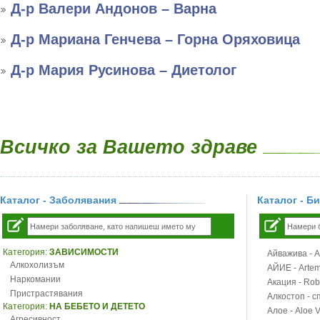
Д-р Валери Андонов – Варна
Д-р Мариана Генчева – Горна Оряховица
Д-р Мария Русинова – Диетолог
Всичко за Вашето здраве
Каталог - Заболявания
Каталог - Б
Категория:
ЗАВИСИМОСТИ
Айважива - Al
Алкохолизъм
АЙИЕ - Artemi
Наркомании
Акация - Rob
Пристрастявания
Алкостоп - с
Категория:
НА БЕБЕТО И ДЕТЕТО
Алое - Aloe 
Агресивност