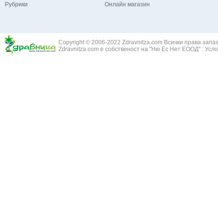
Рубрики
Онлайн магазин
Зайча сянка -
Белодробна емболия и белодробен инфаркт
Здравец - Ge
Белодробна склероза
Златовръх - 
Болки в ушите
Змийски лапа
Бронхиектазии - разширение на бронхите
Copyright © 2006-2022 Zdravnitza.com Всички права запа
Змийско мляк
Бронхиолит
Zdravnitza.com е собственост на "Ню Ес Нет ЕООД" :
Усло
Зърнастец -
Бронхит
Иглика - Fl. 
Бронхопневмония
Изсипливче -
Възпаление на тъпанчето
Исиот - Zingib
Възпалено гърло
Исландски ли
Задавяне с чуждо тяло
Исоп - Hyssop
Кашлица
Калина - Vib
Кръвоизлив от носа
Калоферче -
Ларингит
Каменоломка 
Мениеров синдром
Камшик - Agr
Моноцитна ангина
Карамфил - E
Плеврит
Кафяво морск
Саркоидоза
Кисел трън - 
Сенна хрема
Клинавче /орл
Синуит
Коило - Stipa
Сърбеж в ушите
Комунига - Me
Трахеит
Коноп - Canna
Туберкулоза