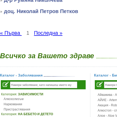
Д-р Румяна Николчева
доц. Николай Петров Петков
« Първа
1
Последна »
Всичко за Вашето здраве
Каталог - Заболявания
Каталог - Б
Категория:
ЗАВИСИМОСТИ
Айважива - Al
Алкохолизъм
АЙИЕ - Artemi
Наркомании
Акация - Rob
Пристрастявания
Алкостоп - с
Категория:
НА БЕБЕТО И ДЕТЕТО
Алое - Aloe 