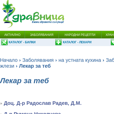
АКТУАЛНО
ЗАБОЛЯВАНИЯ
НАРОДНИ РЕЦЕПТИ
ХРАН
КАТАЛОГ - БИЛКИ
КАТАЛОГ - ЛЕКАРИ
Начало
›
Заболявания
›
на устната кухина
›
За
жлези
› Лекар за теб
Лекар за теб
Доц. Д-р Радослав Радев, Д.М.