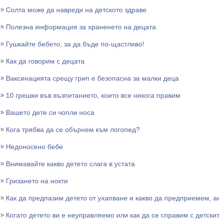
Солта може да навреди на детското здраве
Полезна информация за храненето на децата
Гушкайте бебето, за да бъде по-щастливо!
Как да говорим с децата
Ваксинацията срещу грип е безопасна за малки деца
10 грешки във възпитанието, които все някога правим
Вашето дете си чопли носа
Кога трябва да се обърнем към логопед?
Недоносено бебе
Внимавайте какво детето слага в устата
Гризането на нокти
Как да предпазим детето от ухапване и какво да предприемем, ак
Когато детето ви е неуправляемо или как да се справим с детски