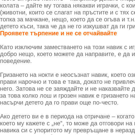
колата – дайте му тогава някакви играчки, с ко
(животни, които се слагат на пръстите и с тях 
топка за мачкане, нещо, което да се огъва и т.н
детето къси, така че да не го изкушват да ги гри
Проявете търпение и не се отчайвайте
Като изключим заместването на този навик с иг
добро нещо, което можете да направите, е да 
поведение.
Гризането на нокти е неосъзнат навик, което оз
прави нарочно и това е така, докато не привл
него. Затова не се заяждайте и не наказвайте 
за това колко лош и грозен навик е гризането н
насърчи детето да го прави още по-често.
Ако детето ви е в периода на отричане – когато
което му кажете с „не”, то може да отговори на
навика си с упоритото му превръщане в неразд