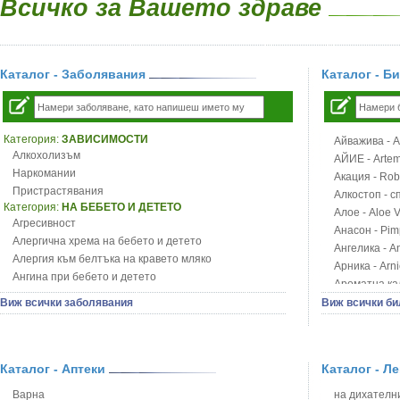
Всичко за Вашето здраве
Каталог - Заболявания
Каталог - Б
Категория:
ЗАВИСИМОСТИ
Айважива - Al
Алкохолизъм
АЙИЕ - Artemi
Наркомании
Акация - Rob
Пристрастявания
Алкостоп - с
Категория:
НА БЕБЕТО И ДЕТЕТО
Алое - Aloe 
Агресивност
Анасон - Pim
Алергична хрема на бебето и детето
Ангелика - An
Алергия към белтъка на кравето мляко
Арника - Arn
Ангина при бебето и детето
Ароматна кал
Анемия при бебето и детето
Арония - So
Виж всички заболявания
Виж всички би
Апетит - пълни деца
Бабини зъби -
Аромотерапия и децата
Билки за ба
Безапетитие при бебето и детето
Блатен аир -
Бронхиална астма при бебето и детето
Каталог - Аптеки
Каталог - Л
Блатен тъжни
Бронхит и пневмония при деца
Блян
Варна
на дихателни