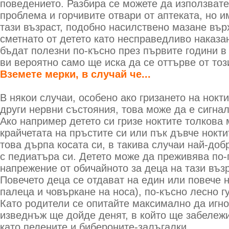
поведението. Разбира се можете да използвате
проблема и горчивите отвари от аптеката, но и
тази възраст, подобно насилствено мазане вър
сметнато от детето като несправедливо наказа
бъдат полезни по-късно през първите години в 
ви вероятно само ще иска да се оттърве от тоз
Вземете мерки, в случай че...
В някои случаи, особено ако гризането на нокт
други нервни състояния, това може да е сигна
Ако например детето си гризе ноктите толкова 
крайчетата на пръстите си или пък дъвче нокт
това дърпа косата си, в такива случаи най-доб
с педиатъра си. Детето може да преживява по-
напрежение от обичайното за деца на тази възр
Повечето деца се отдават на един или повече 
палеца и човъркане на носа), по-късно лесно г
Като родители се опитайте максимално да игно
изведнъж ще дойде денят, в който ще забележи
като пелените и бибероните-залъгалки.