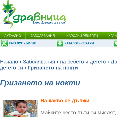
АКТУАЛНО
ЗАБОЛЯВАНИЯ
НАРОДНИ РЕЦЕПТИ
ХРАН
КАТАЛОГ - БИЛКИ
КАТАЛОГ - ЛЕКАРИ
Начало
›
Заболявания
›
на бебето и детето
›
Да
детето си
› Гризането на нокти
Гризането на нокти
На какво се дължи
Майките често пъти си мислят, 