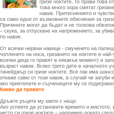
гризе ноктите, то прави това 
това много хора смятат гризан
навик. Притеснението и чувств
са само едно от възможните обяснения за гриза
Причините могат да бъдат и не толкова обезпо
– скука, за отпускане на напрежението, за уби
по навик.
От всички нервни навици - смученето на палеца
чопленето на носа, гризането на ноктите е най
всички деца го правят в някакъв момент) и зап
възраст навик. Всяко трето дете в началното у
тинейджър си гризе ноктите. Все пак има шансо
откаже само от този навик, в случай че загуби 
ако приятелите и съучениците му се подиграват
Какво да правите
Дръжте ръцете му заети с нещо
Ако успеете да установите времето и мястото, в
често си гризе ноктите – например докато гледа