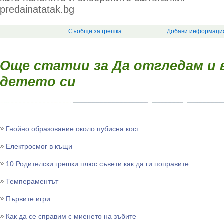
predainatatak.bg
Съобщи за грешка
Добави информация
Още статии за Да отгледам и
детето си
Гнойно образование около пубисна кост
Електросмог в къщи
10 Родителски грешки плюс съвети как да ги поправите
Темпераментът
Първите игри
Как да се справим с миенето на зъбите