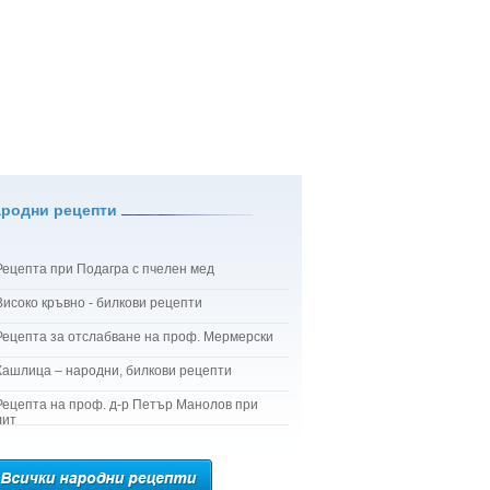
ародни рецепти
Рецепта при Подагра с пчелен мед
Високо кръвно - билкови рецепти
Рецепта за отслабване на проф. Мермерски
Кашлица – народни, билкови рецепти
Рецепта на проф. д-р Петър Манолов при
лит