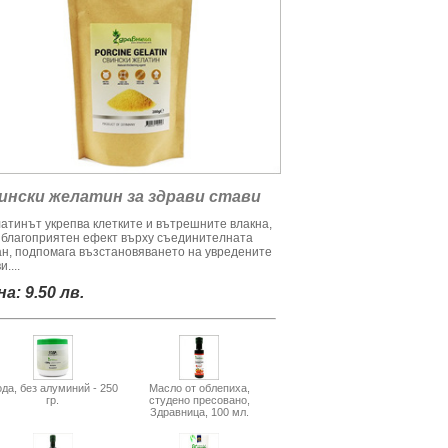
ински желатин за здрави стави
атинът укрепва клетките и вътрешните влакна,
 благоприятен ефект върху съединителната
ан, подпомага възстановяването на увредените
и....
а: 9.50 лв.
да, без алуминий - 250
Масло от облепиха,
гр.
студено пресовано,
Здравница, 100 мл.