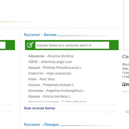
Каталог - Билки
Айважива - Alcanna tinctoria
Св
АЙИЕ - Artemisia argyi Levl
Жел
Акация - Robinia Pseudoacacia L.
има
тък
Алкостоп - спри алкохола!
став
Алое - Aloe Vera
Цен
Анасон - Pimpinela Anisum L.
Ангелика - Angelica Archangelica L.
Арника - Arnica montana L.
Ароматна кализия - Callisia Fragans
Арония - Sorbus melanocorpa
Виж всички билки
Со
Бабини зъби - Tribulus terrestris
Билки за бани при хемороиди
Каталог - Лекари
Блатен аир - Acorus calamus L.