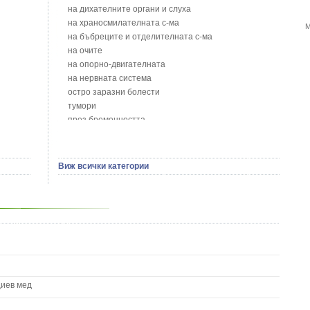
Блатен тъжник - Spirea ulmaria L.
на дихателните органи и слуха
Блян
на храносмилателната с-ма
М
Бобови шушулки - Phaseolus Vulgaris L.
на бъбреците и отделителната с-ма
Божур - Paeonia Decora
на очите
Борови връхчета - Pinus sylvestris
на опорно-двигателната
Босилек - Ocimum Basillicum
на нервната система
Брей - Tamus Communis
остро заразни болести
Брош - Rubia tinctorum L.
тумори
Бръшлян - Hedera helix L.
през бременността
Бряст - Ulmus
на сърцето и кръвоносните съдове
Бушменски отровен храст - Acokanthera oppositifolia
на устната кухина
Бял имел - Viscum album L.
сексуални проблеми
Виж всички категории
Бял оман - Inula Helenium L.
на половите органи
Бял Равнец - Achillea Millefolium L.
зависимости
Бял трън - Silybum Marianum L.
на жлезите с вътрешна секреция
Бяла бреза - Betula pendula
паразитни болести
Бяла върба - Salix Аlba
на бебето и детето
Великденче - Veronica
на кожата и венерически
Ветрогон - Eryngium Campestre
други
Вечнозелен кипарис
Вишна - Prunus cerasus L.
циев мед
Водна детелина - Menyanthes trifoliata L.
Водно Пипериче - Polygonum Hydropiper L.