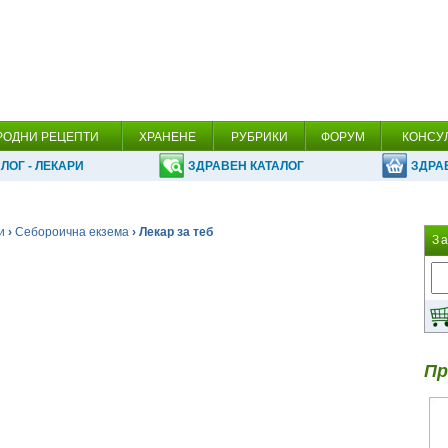
РОДНИ РЕЦЕПТИ
ХРАНЕНЕ
РУБРИКИ
ФОРУМ
КОНСУ
ЛОГ - ЛЕКАРИ
ЗДРАВЕН КАТАЛОГ
ЗДРА
и
›
Себороична екзема
› Лекар за теб
З
Пр