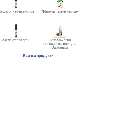
асло от черен кимион
Ябълков пектин на прах
Масло от бял трън
Безалкохолна
прополисова тинктура -
Здравница
Всички продукти