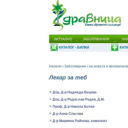
АКТУАЛНО
ЗАБОЛЯВАНИЯ
НА
КАТАЛОГ - БИЛКИ
КАТА
Начало
›
Заболявания
›
на кожата и венерическ
Лекар за теб
Доц. Д-р Надежда Вецова
Доц. Д-р Радослав Радев, Д.М.
Проф. Д-р Никола Ботев
Д-р Анна Спасова
Д-р Марияна Райчева, хомеопат