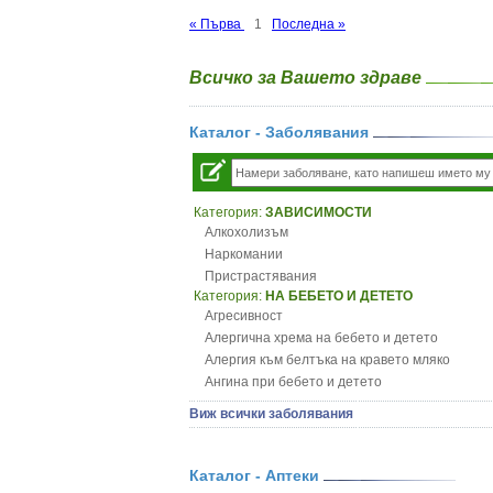
« Първа
1
Последна »
Всичко за Вашето здраве
Каталог - Заболявания
Категория:
ЗАВИСИМОСТИ
Алкохолизъм
Наркомании
Пристрастявания
Категория:
НА БЕБЕТО И ДЕТЕТО
Агресивност
Алергична хрема на бебето и детето
Алергия към белтъка на кравето мляко
Ангина при бебето и детето
Анемия при бебето и детето
Виж всички заболявания
Апетит - пълни деца
Аромотерапия и децата
Безапетитие при бебето и детето
Каталог - Аптеки
Бронхиална астма при бебето и детето