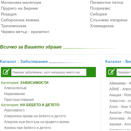
Меланома малигнум
Пигментни петна
Пруриго на Берние
Псориазис
Розацея
Себорея
Себороична екзема
Слънчево изгаряне
Трихомоназа
Хламидиаза
Червен вятър - еризипел
Всичко за Вашето здраве
Каталог - Заболявания
Каталог - Б
Категория:
ЗАВИСИМОСТИ
Айважива - Al
Алкохолизъм
АЙИЕ - Artemi
Наркомании
Акация - Rob
Пристрастявания
Алкостоп - с
Категория:
НА БЕБЕТО И ДЕТЕТО
Алое - Aloe 
Агресивност
Анасон - Pim
Алергична хрема на бебето и детето
Ангелика - An
Алергия към белтъка на кравето мляко
Арника - Arn
Ангина при бебето и детето
Ароматна кал