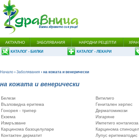
АКТУАЛНО
ЗАБОЛЯВАНИЯ
НАРОДНИ РЕЦЕПТИ
ХРАН
КАТАЛОГ - БИЛКИ
КАТАЛОГ - ЛЕКАРИ
Начало
›
Заболявания
› на кожата и венерически
на кожата и венерически
Белези
Витилиго
Възловидна еритема
Генитален херпес
Гонорея - трипер
Дерматомикози
Екзема
Изгаряне
Измръзване
Импетиго контагиоза
Карцинома базоцелуларе
Карцинома спиноце
Контактен дерматит
Лупус еритематодис 