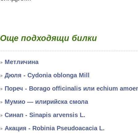
Още подходящи билки
Метличина
Дюля - Cydonia oblonga Mill
Пореч - Borago officinalis или echium amo
Мумио — илирийска смола
Синап - Sinapis arvensis L.
Акация - Robinia Pseudoacacia L.