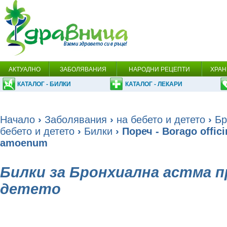
АКТУАЛНО
ЗАБОЛЯВАНИЯ
НАРОДНИ РЕЦЕПТИ
ХРАН
КАТАЛОГ - БИЛКИ
КАТАЛОГ - ЛЕКАРИ
Начало
›
Заболявания
›
на бебето и детето
›
Бр
бебето и детето
›
Билки
› Пореч - Borago offic
amoenum
Билки за Бронхиална астма п
детето