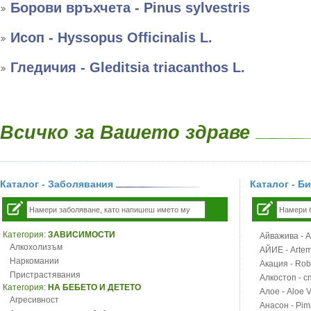
Борови връхчета - Pinus sylvestris
Исоп - Hyssopus Officinalis L.
Гледичия - Gleditsia triacanthos L.
Всичко за Вашето здраве
Каталог - Заболявания
Каталог - Б
Категория:
ЗАВИСИМОСТИ
Айважива - Al
Алкохолизъм
АЙИЕ - Artemi
Наркомании
Акация - Rob
Пристрастявания
Алкостоп - с
Категория:
НА БЕБЕТО И ДЕТЕТО
Алое - Aloe 
Агресивност
Анасон - Pim