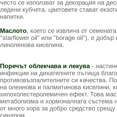
често се използват за декорация на де
ледени кубчета, цветовете стават екзо
напитки.
Маслото
, което се извлича от семенат
"starflower oil" или "borage oil"), е добъ
линоленова киселина.
Поречът облекчава и лекува
- настин
инфекции на дихателните пътища благо
противовъзпалителните си качества. По
на олеинова и палмитинова киселини, к
хипохолестеролемичен ефект. Това мас
метаболизма и хормоналната състема н
от много хора за добро средство срещ
синдром.