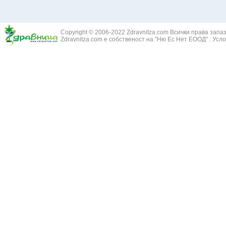
Здравец - Ge
Белодробна склероза
Златовръх - 
Болки в ушите
Змийски лапа
Бронхиектазии - разширение на бронхите
Copyright © 2006-2022 Zdravnitza.com Всички права запа
Змийско мляк
Бронхиолит
Zdravnitza.com е собственост на "Ню Ес Нет ЕООД" :
Усло
Зърнастец -
Бронхит
Иглика - Fl. 
Бронхопневмония
Изсипливче -
Възпаление на тъпанчето
Исиот - Zingib
Възпалено гърло
Исландски ли
Задавяне с чуждо тяло
Исоп - Hyssop
Кашлица
Калина - Vib
Кръвоизлив от носа
Калоферче -
Ларингит
Каменоломка 
Мениеров синдром
Камшик - Agr
Моноцитна ангина
Карамфил - E
Плеврит
Кафяво морск
Саркоидоза
Кисел трън - 
Сенна хрема
Клинавче /орл
Синуит
Коило - Stipa
Сърбеж в ушите
Комунига - Me
Трахеит
Коноп - Canna
Туберкулоза
Конски кесте
Фарингит