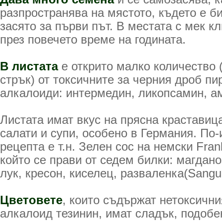
разпространява на мястото, където е б
засято за първи път. В местата с мек 
през повечето време на годината.
В листата
е открито малко количество 
стрък) от токсичните за черния дроб п
алкалоиди: интермедин, ликопсамин, а
Листата имат вкус на прясна краставица
салати и супи, особено в Германия. По-
рецепта е т.н. Зелен сос на немски Fran
който се прави от седем билки: магдано
лук, кресон, киселец, разваленка(Sangui
Цветовете
, които съдържат нетоксичн
алкалоид тезинин, имат сладък, подобе