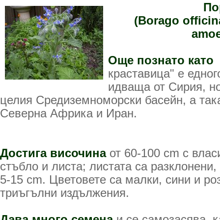
По
(Borago offici
amo
Още познато като
краставица" е едно
идваща от Сирия, н
целия Средиземноморски басейн, а так
Северна Африка и Иран.
Достига височина
от 60-100 cm с влас
стъбло и листа; листата са разклонени,
5-15 cm. Цветовете са малки, сини и роз
триъгълни издължения.
Дава много семена
и се самозасява, к