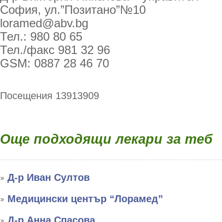
София, ул.”Позитано”№10
loramed@abv.bg
Тел.: 980 80 65
Тел./факс 981 32 96
GSM: 0887 28 46 70
Посещения 13913909
Още подходящи лекари за теб
Д-р Иван Султов
Медицински център “Лорамед”
Д-р Анна Спасова