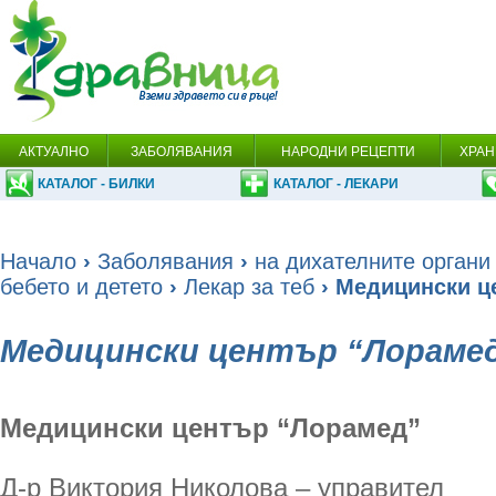
АКТУАЛНО
ЗАБОЛЯВАНИЯ
НАРОДНИ РЕЦЕПТИ
ХРАН
КАТАЛОГ - БИЛКИ
КАТАЛОГ - ЛЕКАРИ
Начало
›
Заболявания
›
на дихателните органи
бебето и детето
›
Лекар за теб
› Медицински ц
Медицински център “Лораме
Медицински център “Лорамед”
Д-р Виктория Николова – управител