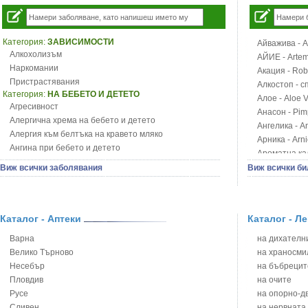
Категория:
ЗАВИСИМОСТИ
Айважива - Al
Алкохолизъм
АЙИЕ - Artemi
Наркомании
Акация - Rob
Пристрастявания
Алкостоп - с
Категория:
НА БЕБЕТО И ДЕТЕТО
Алое - Aloe 
Агресивност
Анасон - Pim
Алергична хрема на бебето и детето
Ангелика - An
Алергия към белтъка на кравето мляко
Арника - Arn
Ангина при бебето и детето
Ароматна кал
Анемия при бебето и детето
Арония - So
Виж всички заболявания
Виж всички би
Апетит - пълни деца
Бабини зъби -
Аромотерапия и децата
Билки за ба
Безапетитие при бебето и детето
Блатен аир -
Бронхиална астма при бебето и детето
Каталог - Аптеки
Каталог - Л
Блатен тъжни
Бронхит и пневмония при деца
Блян
Варна
на дихателни
Варицела
Бобови шушул
Велико Търново
на храносми
Висока температура на бебето и детето
Божур - Paeo
Несебър
на бъбрецит
Възпаление на ушите на бебето и детето
Борови връхче
Пловдив
на очите
Глисти
Босилек - Oc
Русе
на опорно-д
Грижа за пъпа на новороденото
Брей - Tamu
Сливен
на нервната